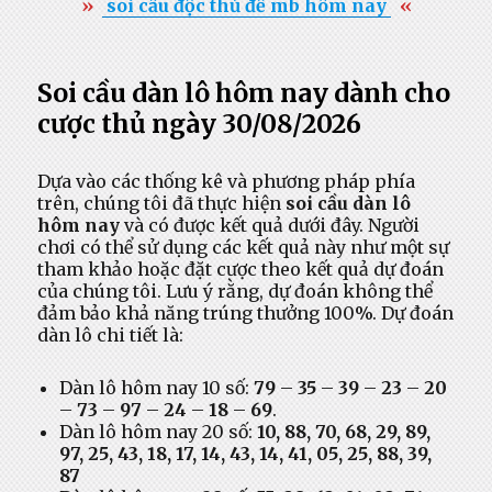
»
soi cầu độc thủ đề mb hôm nay
«
Soi cầu dàn lô hôm nay dành cho
cược thủ ngày 30/08/2026
Dựa vào các thống kê và phương pháp phía
trên, chúng tôi đã thực hiện
soi cầu dàn lô
hôm nay
và có được kết quả dưới đây. Người
chơi có thể sử dụng các kết quả này như một sự
tham khảo hoặc đặt cược theo kết quả dự đoán
của chúng tôi. Lưu ý rằng, dự đoán không thể
đảm bảo khả năng trúng thưởng 100%. Dự đoán
dàn lô chi tiết là:
Dàn lô hôm nay 10 số:
79
–
35
–
39
–
23
–
20
–
73
–
97
–
24
–
18
–
69
.
Dàn lô hôm nay 20 số:
10, 88, 70, 68, 29, 89,
97, 25, 43, 18, 17, 14, 43, 14, 41, 05, 25, 88, 39,
87