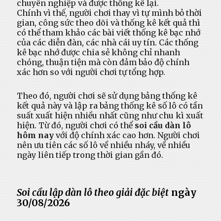
chuyên nghiệp và được thống kê lại.
Chính vì thế, người chơi thay vì tự mình bỏ thời
gian, công sức theo dõi và thống kê kết quả thì
có thể tham khảo các bài viết thống kê bạc nhớ
của các diễn đàn, các nhà cái uy tín. Các thống
kê bạc nhớ được chia sẻ không chỉ nhanh
chóng, thuận tiện mà còn đảm bảo độ chính
xác hơn so với người chơi tự tổng hợp.
Theo đó, người chơi sẽ sử dụng bảng thống kê
kết quả này và lập ra bảng thống kê số lô có tần
suất xuất hiện nhiều nhất cũng như chu kì xuất
hiện. Từ đó, người chơi có thể
soi cầu dàn lô
hôm nay
với độ chính xác cao hơn. Người chơi
nên ưu tiên các số lô về nhiều nháy, về nhiều
ngày liên tiếp trong thời gian gần đó.
Soi cầu lập dàn lô theo giải đặc biệt
ngày
30/08/2026