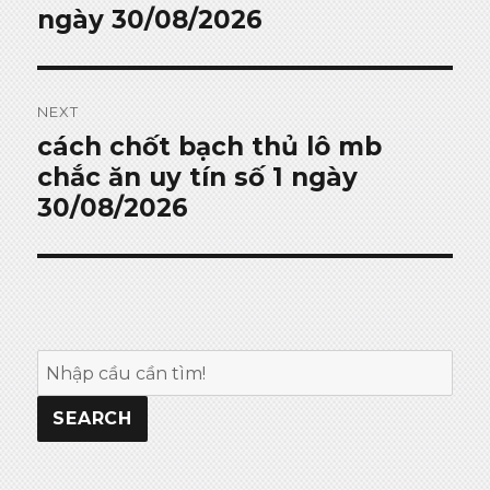
post:
ngày 30/08/2026
viết
NEXT
Next
cách chốt bạch thủ lô mb
post:
chắc ăn uy tín số 1 ngày
30/08/2026
SEARCH