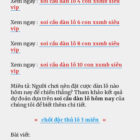
Xem ngay :
soi cầu dàn lô 4 con xsmb siêu
vip
Xem ngay :
soi cầu dàn lô 6 con xsmb siêu
vip
Xem ngay :
soi cầu dàn lô 8 con xsmb siêu
vip
Xem ngay :
soi cầu dàn lô 10 con xsmb siêu
vip
Miêu tả: Người chơi nên đặt cược dàn lô nào
hôm nay để chiến thắng? Tham khảo kết quả
dự đoán dựa trên
soi cầu dàn lô hôm nay
của
chúng tôi để biết thêm chi tiết.
»
chốt độc thủ lô 3 miền
«
Bài viết: