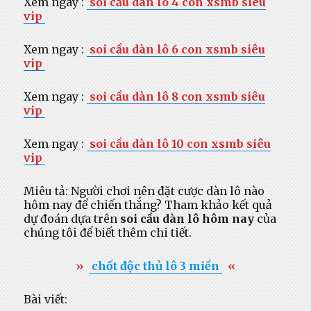
Xem ngay :
soi cầu dàn lô 4 con xsmb siêu
vip
Xem ngay :
soi cầu dàn lô 6 con xsmb siêu
vip
Xem ngay :
soi cầu dàn lô 8 con xsmb siêu
vip
Xem ngay :
soi cầu dàn lô 10 con xsmb siêu
vip
Miêu tả: Người chơi nên đặt cược dàn lô nào
hôm nay để chiến thắng? Tham khảo kết quả
dự đoán dựa trên
soi cầu dàn lô hôm nay
của
chúng tôi để biết thêm chi tiết.
»
chốt độc thủ lô 3 miền
«
Bài viết: