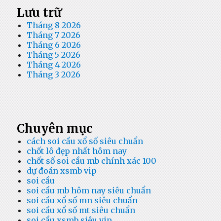
Lưu trữ
Tháng 8 2026
Tháng 7 2026
Tháng 6 2026
Tháng 5 2026
Tháng 4 2026
Tháng 3 2026
Chuyên mục
cách soi cầu xổ số siêu chuẩn
chốt lô đẹp nhất hôm nay
chốt số soi cầu mb chính xác 100
dự đoán xsmb vip
soi cầu
soi cầu mb hôm nay siêu chuẩn
soi cầu xổ số mn siêu chuẩn
soi cầu xổ số mt siêu chuẩn
soi cầu xsmb siêu vip