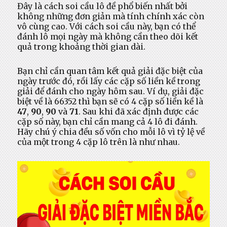
Đây là cách soi cầu lô đề phổ biến nhất bởi
không những đơn giản mà tính chính xác còn
vô cùng cao. Với cách soi cầu này, bạn có thể
đánh lô mọi ngày mà không cần theo dõi kết
quả trong khoảng thời gian dài.
Bạn chỉ cần quan tâm kết quả giải đặc biệt của
ngày trước đó, rồi lấy các cặp số liền kề trong
giải để đánh cho ngày hôm sau. Ví dụ, giải đặc
biệt về là 66352 thì bạn sẽ có 4 cặp số liền kề là
47
,
90
,
90
và
71
. Sau khi đã xác định được các
cặp số này, bạn chỉ cần mang cả 4 lô đi đánh.
Hãy chú ý chia đều số vốn cho mỗi lô vì tỷ lệ về
của một trong 4 cặp lô trên là như nhau.