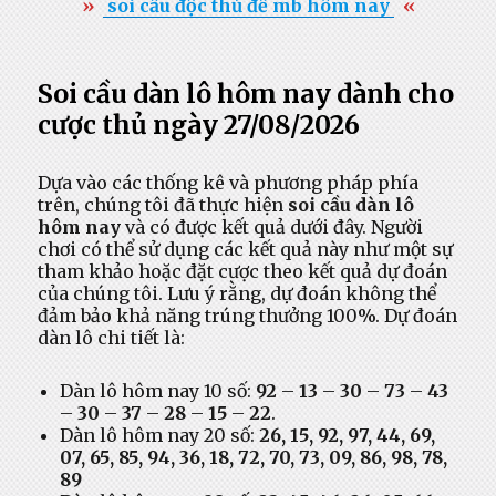
»
soi cầu độc thủ đề mb hôm nay
«
Soi cầu dàn lô hôm nay dành cho
cược thủ ngày 27/08/2026
Dựa vào các thống kê và phương pháp phía
trên, chúng tôi đã thực hiện
soi cầu dàn lô
hôm nay
và có được kết quả dưới đây. Người
chơi có thể sử dụng các kết quả này như một sự
tham khảo hoặc đặt cược theo kết quả dự đoán
của chúng tôi. Lưu ý rằng, dự đoán không thể
đảm bảo khả năng trúng thưởng 100%. Dự đoán
dàn lô chi tiết là:
Dàn lô hôm nay 10 số:
92
–
13
–
30
–
73
–
43
–
30
–
37
–
28
–
15
–
22
.
Dàn lô hôm nay 20 số:
26, 15, 92, 97, 44, 69,
07, 65, 85, 94, 36, 18, 72, 70, 73, 09, 86, 98, 78,
89