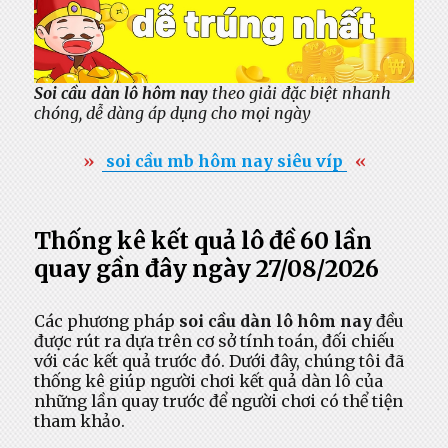
Soi cầu dàn lô hôm nay
theo giải đặc biệt nhanh
chóng, dễ dàng áp dụng cho mọi ngày
»
soi cầu mb hôm nay siêu víp
«
Thống kê kết quả lô đề 60 lần
quay gần đây ngày 27/08/2026
Các phương pháp
soi cầu dàn lô hôm nay
đều
được rút ra dựa trên cơ sở tính toán, đối chiếu
với các kết quả trước đó. Dưới đây, chúng tôi đã
thống kê giúp người chơi kết quả dàn lô của
những lần quay trước để người chơi có thể tiện
tham khảo.