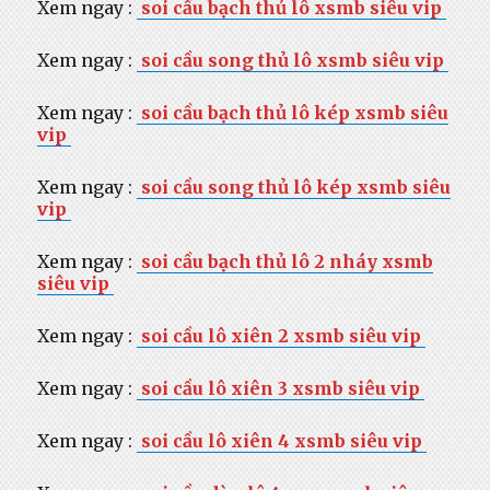
Xem ngay :
soi cầu bạch thủ lô xsmb siêu vip
Xem ngay :
soi cầu song thủ lô xsmb siêu vip
Xem ngay :
soi cầu bạch thủ lô kép xsmb siêu
vip
Xem ngay :
soi cầu song thủ lô kép xsmb siêu
vip
Xem ngay :
soi cầu bạch thủ lô 2 nháy xsmb
siêu vip
Xem ngay :
soi cầu lô xiên 2 xsmb siêu vip
Xem ngay :
soi cầu lô xiên 3 xsmb siêu vip
Xem ngay :
soi cầu lô xiên 4 xsmb siêu vip