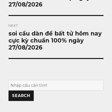
post:
27/08/2026
viết
NEXT
Next
soi cầu dàn đề bất tử hôm nay
post:
cực kỳ chuẩn 100% ngày
27/08/2026
SEARCH