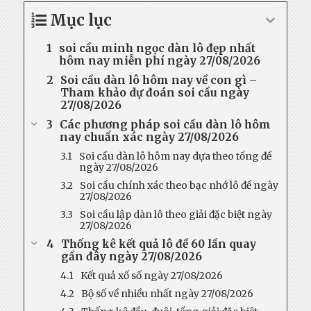
Mục lục
soi cầu minh ngọc dàn lô đẹp nhất
hôm nay miễn phí ngày 27/08/2026
Soi cầu dàn lô hôm nay về con gì –
Tham khảo dự đoán soi cầu ngày
27/08/2026
Các phương pháp soi cầu dàn lô hôm
nay chuẩn xác ngày 27/08/2026
Soi cầu dàn lô hôm nay dựa theo tổng đề
ngày 27/08/2026
Soi cầu chính xác theo bạc nhớ lô đề ngày
27/08/2026
Soi cầu lập dàn lô theo giải đặc biệt ngày
27/08/2026
Thống kê kết quả lô đề 60 lần quay
gần đây ngày 27/08/2026
Kết quả xổ số ngày 27/08/2026
Bộ số về nhiều nhất ngày 27/08/2026