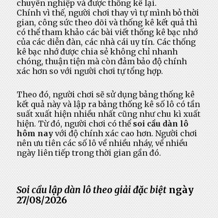
chuyên nghiệp và được thống kê lại.
Chính vì thế, người chơi thay vì tự mình bỏ thời
gian, công sức theo dõi và thống kê kết quả thì
có thể tham khảo các bài viết thống kê bạc nhớ
của các diễn đàn, các nhà cái uy tín. Các thống
kê bạc nhớ được chia sẻ không chỉ nhanh
chóng, thuận tiện mà còn đảm bảo độ chính
xác hơn so với người chơi tự tổng hợp.
Theo đó, người chơi sẽ sử dụng bảng thống kê
kết quả này và lập ra bảng thống kê số lô có tần
suất xuất hiện nhiều nhất cũng như chu kì xuất
hiện. Từ đó, người chơi có thể
soi cầu dàn lô
hôm nay
với độ chính xác cao hơn. Người chơi
nên ưu tiên các số lô về nhiều nháy, về nhiều
ngày liên tiếp trong thời gian gần đó.
Soi cầu lập dàn lô theo giải đặc biệt
ngày
27/08/2026