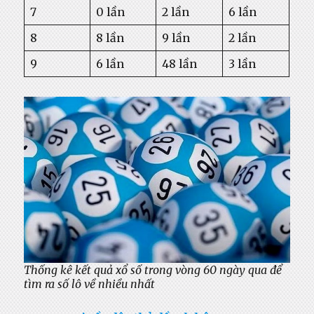
7
0 lần
2 lần
6 lần
8
8 lần
9 lần
2 lần
9
6 lần
48 lần
3 lần
Thống kê kết quả xổ số trong vòng 60 ngày qua để
tìm ra số lô về nhiều nhất