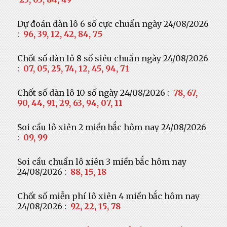
Dự đoán dàn lô 6 số cực chuẩn ngày 24/08/2026
:
96, 39, 12, 42, 84, 75
Chốt số dàn lô 8 số siêu chuẩn ngày 24/08/2026
:
07, 05, 25, 74, 12, 45, 94, 71
Chốt số dàn lô 10 số ngày 24/08/2026 :
78, 67,
90, 44, 91, 29, 63, 94, 07, 11
Soi cầu lô xiên 2 miền bắc hôm nay 24/08/2026
:
09, 99
Soi cầu chuẩn lô xiên 3 miền bắc hôm nay
24/08/2026 :
88, 15, 18
Chốt số miễn phí lô xiên 4 miền bắc hôm nay
24/08/2026 :
92, 22, 15, 78