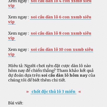
Xem ngay :
soi cầu dàn lô 4 con xsmb siêu
vip
Xem ngay :
soi cầu dàn lô 6 con xsmb siêu
vip
Xem ngay :
soi cầu dàn lô 8 con xsmb siêu
vip
Xem ngay :
soi cầu dàn lô 10 con xsmb siêu
vip
Miêu tả: Người chơi nên đặt cược dàn lô nào
hôm nay để chiến thắng? Tham khảo kết quả
dự đoán dựa trên
soi cầu dàn lô hôm nay
của
chúng tôi để biết thêm chi tiết.
»
chốt độc thủ lô 3 miền
«
Bài viết: