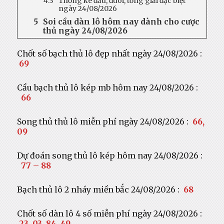
Thống kê đầu, đuôi, tổng giải đặc biệt
ngày 24/08/2026
Soi cầu dàn lô hôm nay dành cho cược
thủ ngày 24/08/2026
Chốt số bạch thủ lô đẹp nhất ngày 24/08/2026 :
69
Cầu bạch thủ lô kép mb hôm nay 24/08/2026 :
66
Song thủ thủ lô miễn phí ngày 24/08/2026 :
66,
09
Dự đoán song thủ lô kép hôm nay 24/08/2026 :
77 – 88
Bạch thủ lô 2 nháy miền bắc 24/08/2026 :
68
Chốt số dàn lô 4 số miễn phí ngày 24/08/2026 :
23, 03, 84, 49