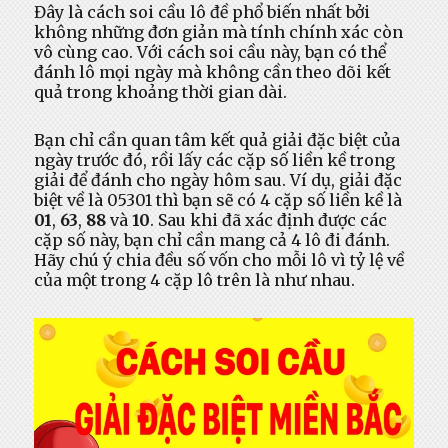
Đây là cách soi cầu lô đề phổ biến nhất bởi
không những đơn giản mà tính chính xác còn
vô cùng cao. Với cách soi cầu này, bạn có thể
đánh lô mọi ngày mà không cần theo dõi kết
quả trong khoảng thời gian dài.
Bạn chỉ cần quan tâm kết quả giải đặc biệt của
ngày trước đó, rồi lấy các cặp số liền kề trong
giải để đánh cho ngày hôm sau. Ví dụ, giải đặc
biệt về là 05301 thì bạn sẽ có 4 cặp số liền kề là
01
,
63
,
88
và
10
. Sau khi đã xác định được các
cặp số này, bạn chỉ cần mang cả 4 lô đi đánh.
Hãy chú ý chia đều số vốn cho mỗi lô vì tỷ lệ về
của một trong 4 cặp lô trên là như nhau.