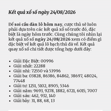
Kết quả xổ số ngày 24/08/2026
Để
soi cầu dàn lô hôm nay
, cược thủ sẽ luôn
phải dựa trên các kết quả xổ số trước đó, đặc
biệt là ngày hôm trước. Cùng chúng tôi nhìn lại
kết quả xổ số
ngày 24/08/2026
xem có điểm gì
đặc biệt về kết quả lô bạch thủ đã về. Kết quả
quay xổ số chi tiết được tổng hợp dưới đây:
Giải Đặc Biệt: 00996
Giải nhất: 22288
Giải nhì: 72550 và 53996
Giải ba: 03828, 86386, 84862, 38697, 48024,
77448
Giải tư: 1251, 5102, 8905, 5346
Giải năm: 9693, 9278, 1882, 6721, 6015, 7007
Giải sáu: 462, 932, 140
Giải bảy: 31, 88, 68, 13