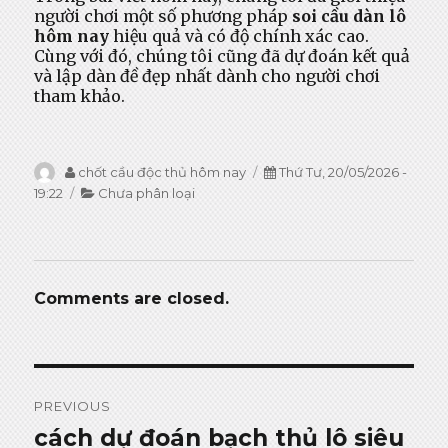
người chơi một số phương pháp
soi cầu dàn lô
hôm nay
hiệu quả và có độ chính xác cao.
Cùng với đó, chúng tôi cũng đã dự đoán kết quả
và lập dàn đề đẹp nhất dành cho người chơi
tham khảo.
Author
Posted
chốt cầu độc thủ hôm nay
Thứ Tư, 20/05/2026 -
on
Categories
19:22
Chưa phân loại
Comments are closed.
Điều
hướng
PREVIOUS
Previous
cách dự đoán bạch thủ lô siêu
bài