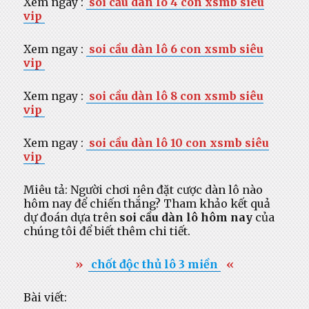
Xem ngay :
soi cầu dàn lô 4 con xsmb siêu
vip
Xem ngay :
soi cầu dàn lô 6 con xsmb siêu
vip
Xem ngay :
soi cầu dàn lô 8 con xsmb siêu
vip
Xem ngay :
soi cầu dàn lô 10 con xsmb siêu
vip
Miêu tả: Người chơi nên đặt cược dàn lô nào
hôm nay để chiến thắng? Tham khảo kết quả
dự đoán dựa trên
soi cầu dàn lô hôm nay
của
chúng tôi để biết thêm chi tiết.
»
chốt độc thủ lô 3 miền
«
Bài viết: