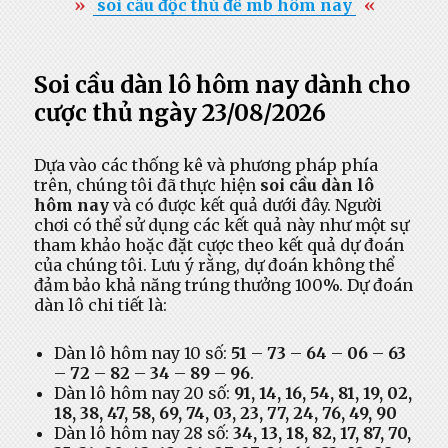
»
soi cầu độc thủ đề mb hôm nay
«
Soi cầu dàn lô hôm nay dành cho
cược thủ ngày 23/08/2026
Dựa vào các thống kê và phương pháp phía
trên, chúng tôi đã thực hiện
soi cầu dàn lô
hôm nay
và có được kết quả dưới đây. Người
chơi có thể sử dụng các kết quả này như một sự
tham khảo hoặc đặt cược theo kết quả dự đoán
của chúng tôi. Lưu ý rằng, dự đoán không thể
đảm bảo khả năng trúng thưởng 100%. Dự đoán
dàn lô chi tiết là:
Dàn lô hôm nay 10 số:
51
–
73
–
64
–
06
–
63
–
72
–
82
–
34
–
89
–
96
.
Dàn lô hôm nay 20 số:
91, 14, 16, 54, 81, 19, 02,
18, 38, 47, 58, 69, 74, 03, 23, 77, 24, 76, 49, 90
Dàn lô hôm nay 28 số:
34, 13, 18, 82, 17, 87, 70,