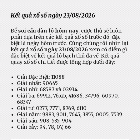
Kết quả xổ số ngày 23/08/2026
Để
soi cầu dàn lô hôm nay
, cược thủ sẽ luôn
phải dựa trên các kết quả xổ số trước đó, đặc
biệt là ngày hôm trước. Cùng chúng tôi nhìn lại
kết quả xổ số
ngày 23/08/2026
xem có điểm gì
đặc biệt về kết quả lô bạch thủ đã về. Kết quả
quay xổ số chi tiết được tổng hợp dưới đây:
Giải Đặc Biệt: 11088
Giải nhất: 90645
Giải nhì: 68587 và 02934
Giải ba: 69912, 76525, 41686, 34796, 60970,
68347
Giải tư: 0277, 7771, 8769, 6110
Giải năm: 9883, 9011, 7645, 3855, 0005, 7539
Giải sáu: 908, 535, 904
Giải bảy: 94, 78, 07, 66