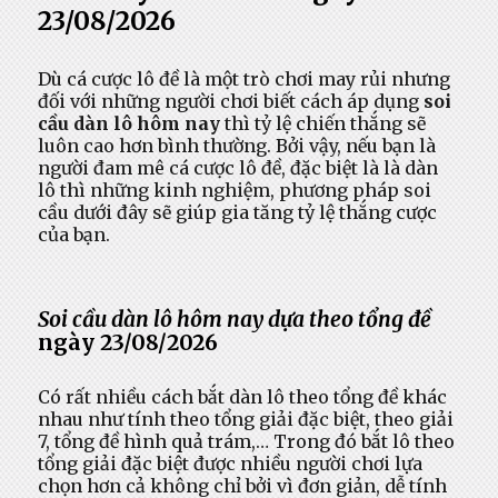
23/08/2026
Dù cá cược lô đề là một trò chơi may rủi nhưng
đối với những người chơi biết cách áp dụng
soi
cầu dàn lô hôm nay
thì tỷ lệ chiến thắng sẽ
luôn cao hơn bình thường. Bởi vậy, nếu bạn là
người đam mê cá cược lô đề, đặc biệt là là dàn
lô thì những kinh nghiệm, phương pháp soi
cầu dưới đây sẽ giúp gia tăng tỷ lệ thắng cược
của bạn.
Soi cầu dàn lô hôm nay dựa theo tổng đề
ngày 23/08/2026
Có rất nhiều cách bắt dàn lô theo tổng đề khác
nhau như tính theo tổng giải đặc biệt, theo giải
7, tổng đề hình quả trám,… Trong đó bắt lô theo
tổng giải đặc biệt được nhiều người chơi lựa
chọn hơn cả không chỉ bởi vì đơn giản, dễ tính