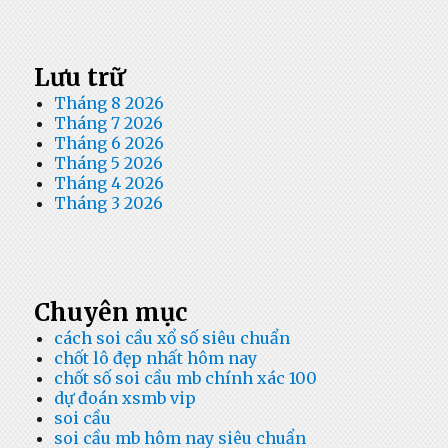
Lưu trữ
Tháng 8 2026
Tháng 7 2026
Tháng 6 2026
Tháng 5 2026
Tháng 4 2026
Tháng 3 2026
Chuyên mục
cách soi cầu xổ số siêu chuẩn
chốt lô đẹp nhất hôm nay
chốt số soi cầu mb chính xác 100
dự đoán xsmb vip
soi cầu
soi cầu mb hôm nay siêu chuẩn