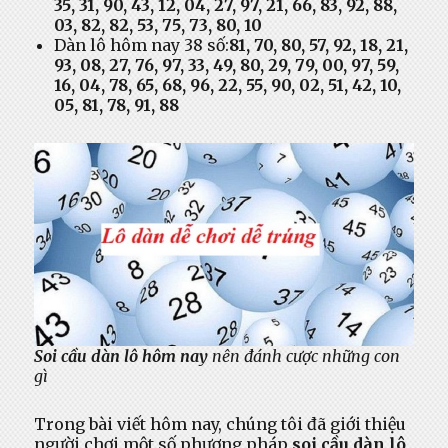
35, 31, 90, 43, 12, 04, 27, 97, 21, 66, 83, 92, 88,
03, 82, 82, 53, 75, 73, 80, 10
Dàn lô hôm nay 38 số:
81, 70, 80, 57, 92, 18, 21,
93, 08, 27, 76, 97, 33, 49, 80, 29, 79, 00, 97, 59,
16, 04, 78, 65, 68, 96, 22, 55, 90, 02, 51, 42, 10,
05, 81, 78, 91, 88
Soi cầu dàn lô hôm nay
nên đánh cược những con
gì
Trong bài viết hôm nay, chúng tôi đã giới thiệu
người chơi một số phương pháp
soi cầu dàn lô