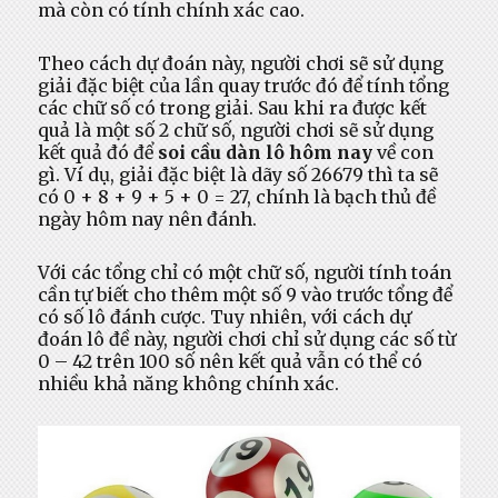
mà còn có tính chính xác cao.
Theo cách dự đoán này, người chơi sẽ sử dụng
giải đặc biệt của lần quay trước đó để tính tổng
các chữ số có trong giải. Sau khi ra được kết
quả là một số 2 chữ số, người chơi sẽ sử dụng
kết quả đó để
soi cầu dàn lô hôm nay
về con
gì. Ví dụ, giải đặc biệt là dãy số 26679 thì ta sẽ
có 0 + 8 + 9 + 5 + 0 = 27, chính là bạch thủ đề
ngày hôm nay nên đánh.
Với các tổng chỉ có một chữ số, người tính toán
cần tự biết cho thêm một số 9 vào trước tổng để
có số lô đánh cược. Tuy nhiên, với cách dự
đoán lô đề này, người chơi chỉ sử dụng các số từ
0 – 42 trên 100 số nên kết quả vẫn có thể có
nhiều khả năng không chính xác.