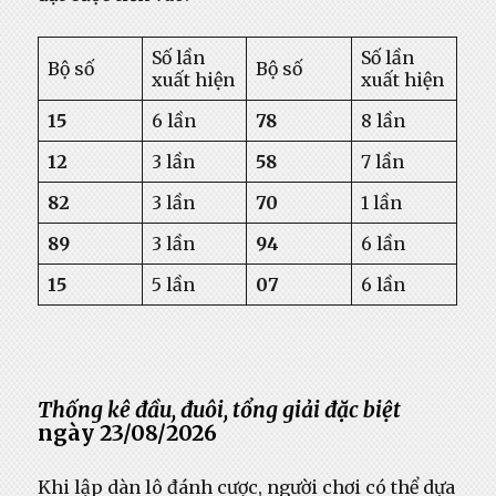
Số lần
Số lần
Bộ số
Bộ số
xuất hiện
xuất hiện
15
6 lần
78
8 lần
12
3 lần
58
7 lần
82
3 lần
70
1 lần
89
3 lần
94
6 lần
15
5 lần
07
6 lần
Thống kê đầu, đuôi, tổng giải đặc biệt
ngày 23/08/2026
Khi lập dàn lô đánh cược, người chơi có thể dựa