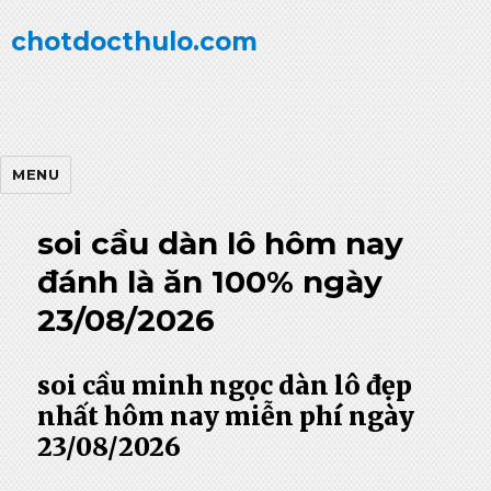
chotdocthulo.com
MENU
soi cầu dàn lô hôm nay
đánh là ăn 100% ngày
23/08/2026
soi cầu minh ngọc dàn lô đẹp
nhất hôm nay miễn phí ngày
23/08/2026