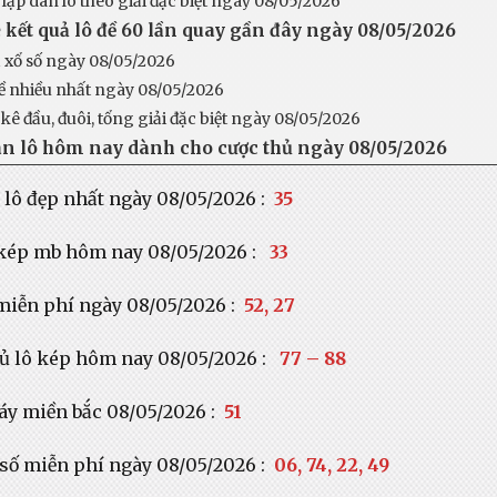
 lập dàn lô theo giải đặc biệt ngày 08/05/2026
kết quả lô đề 60 lần quay gần đây ngày 08/05/2026
ả xổ số ngày 08/05/2026
về nhiều nhất ngày 08/05/2026
ê đầu, đuôi, tổng giải đặc biệt ngày 08/05/2026
àn lô hôm nay dành cho cược thủ ngày 08/05/2026
 lô đẹp nhất ngày 08/05/2026 :
35
 kép mb hôm nay 08/05/2026 :
33
 miễn phí ngày 08/05/2026 :
52, 27
ủ lô kép hôm nay 08/05/2026 :
77 – 88
háy miền bắc 08/05/2026 :
51
 số miễn phí ngày 08/05/2026 :
06, 74, 22, 49