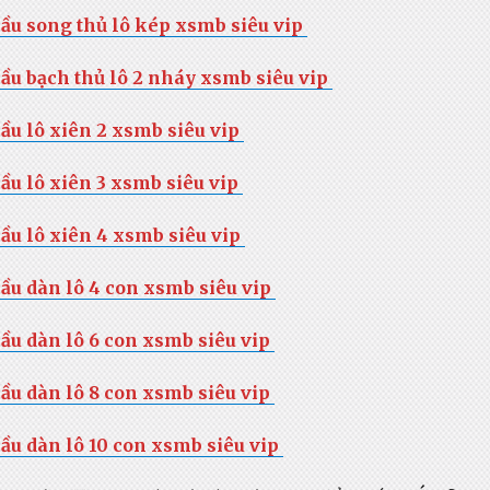
cầu song thủ lô kép xsmb siêu vip
cầu bạch thủ lô 2 nháy xsmb siêu vip
cầu lô xiên 2 xsmb siêu vip
cầu lô xiên 3 xsmb siêu vip
cầu lô xiên 4 xsmb siêu vip
cầu dàn lô 4 con xsmb siêu vip
cầu dàn lô 6 con xsmb siêu vip
cầu dàn lô 8 con xsmb siêu vip
cầu dàn lô 10 con xsmb siêu vip