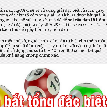
n này, người chơi sẽ sử dụng giải đặc biệt của lần quay
tổng các chữ số có trong giải. Sau khi ra được kết quả là
 người chơi sẽ sử dụng kết quả đó để
soi cầu dàn lô hôm
 dụ, giải đặc biệt là dãy số 70298 thì ta sẽ có 0 + 3 + 2 + 9
là bạch thủ đề ngày hôm nay nên đánh.
 có một chữ số, người tính toán cần tự biết cho thêm một
ổng để có số lô đánh cược. Tuy nhiên, với cách dự đoán lô
ơi chỉ sử dụng các số từ 0 – 40 trên 100 số nên kết quả
hiều khả năng không chính xác.