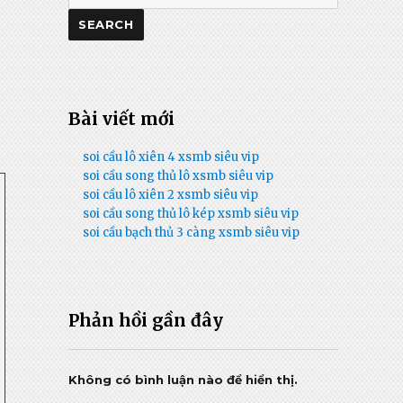
SEARCH
Bài viết mới
soi cầu lô xiên 4 xsmb siêu vip
soi cầu song thủ lô xsmb siêu vip
soi cầu lô xiên 2 xsmb siêu vip
soi cầu song thủ lô kép xsmb siêu vip
soi cầu bạch thủ 3 càng xsmb siêu vip
Phản hồi gần đây
Không có bình luận nào để hiển thị.