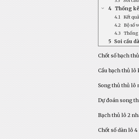
Soi cầu
Thống kê 
Kết qu
Bộ số 
Thống k
Soi cầu d
Chốt số bạch thủ
Cầu bạch thủ lô
Song thủ thủ lô
Dự đoán song th
Bạch thủ lô 2 n
Chốt số dàn lô 4