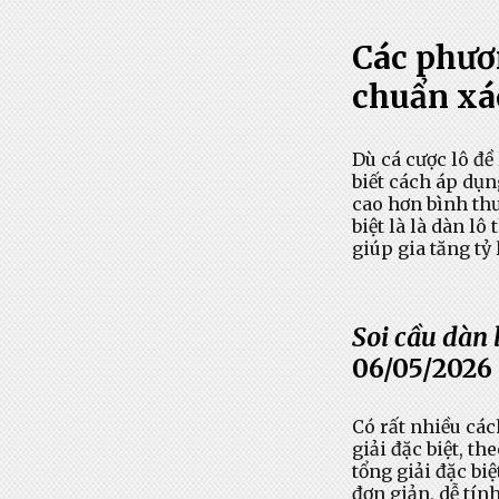
Các phươ
chuẩn xá
Dù cá cược lô đề
biết cách áp dụ
cao hơn bình thư
biệt là là dàn l
giúp gia tăng tỷ
Soi cầu dàn 
06/05/2026
Có rất nhiều các
giải đặc biệt, th
tổng giải đặc bi
đơn giản, dễ tín