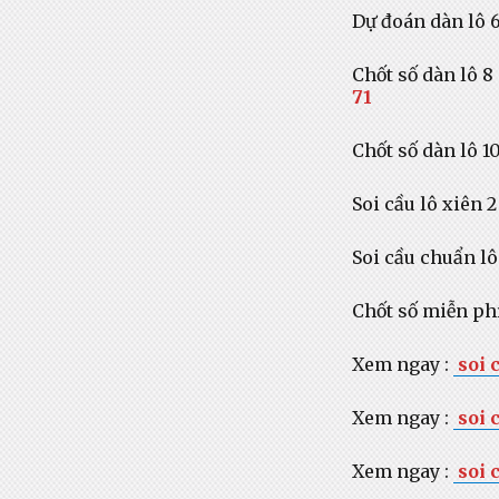
Dự đoán dàn lô 
Chốt số dàn lô 8
71
Chốt số dàn lô 1
Soi cầu lô xiên 
Soi cầu chuẩn l
Chốt số miễn ph
Xem ngay :
soi 
Xem ngay :
soi 
Xem ngay :
soi 