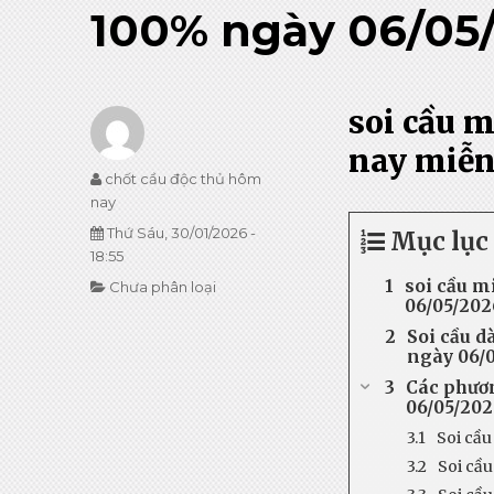
100% ngày 06/05
soi cầu 
nay miễn
Author
chốt cầu độc thủ hôm
nay
Posted
Thứ Sáu, 30/01/2026 -
Mục lục
on
18:55
soi cầu m
Categories
Chưa phân loại
06/05/202
Soi cầu d
ngày 06/
Các phươ
06/05/20
Soi cầu
Soi cầu