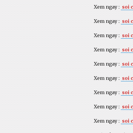
Xem ngay :
soi 
Xem ngay :
soi 
Xem ngay :
soi 
Xem ngay :
soi 
Xem ngay :
soi 
Xem ngay :
soi 
Xem ngay :
soi 
Xem ngay :
soi 
Xem ngay :
soi 