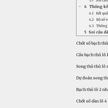
Soi cầu
Thống kê 
Kết qu
Bộ số 
Thống k
Soi cầu d
Chốt số bạch thủ
Cầu bạch thủ lô
Song thủ thủ lô
Dự đoán song th
Bạch thủ lô 2 n
Chốt số dàn lô 4