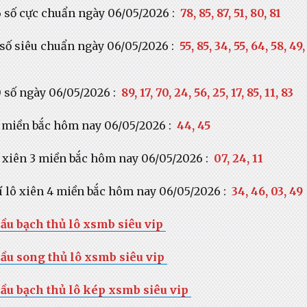
6 số cực chuẩn ngày 06/05/2026 :
78, 85, 87, 51, 80, 81
 số siêu chuẩn ngày 06/05/2026 :
55, 85, 34, 55, 64, 58, 49,
0 số ngày 06/05/2026 :
89, 17, 70, 24, 56, 25, 17, 85, 11, 83
2 miền bắc hôm nay 06/05/2026 :
44, 45
ô xiên 3 miền bắc hôm nay 06/05/2026 :
07, 24, 11
í lô xiên 4 miền bắc hôm nay 06/05/2026 :
34, 46, 03, 49
cầu bạch thủ lô xsmb siêu vip
cầu song thủ lô xsmb siêu vip
cầu bạch thủ lô kép xsmb siêu vip