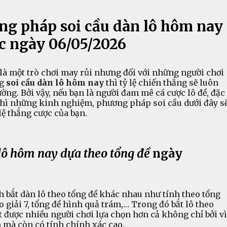
ng pháp soi cầu dàn lô hôm nay
c ngày 06/05/2026
 là một trò chơi may rủi nhưng đối với những người chơi
ng
soi cầu dàn lô hôm nay
thì tỷ lệ chiến thắng sẽ luôn
ờng. Bởi vậy, nếu bạn là người đam mê cá cược lô đề, đặc
ô thì những kinh nghiệm, phương pháp soi cầu dưới đây s
 lệ thắng cược của bạn.
lô hôm nay dựa theo tổng đề
ngày
h bắt dàn lô theo tổng đề khác nhau như tính theo tổng
eo giải 7, tổng đề hình quả trám,… Trong đó bắt lô theo
ệt được nhiều người chơi lựa chọn hơn cả không chỉ bởi v
h mà còn có tính chính xác cao.