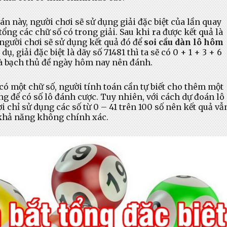
n này, người chơi sẽ sử dụng giải đặc biệt của lần quay
tổng các chữ số có trong giải. Sau khi ra được kết quả là
 người chơi sẽ sử dụng kết quả đó để
soi cầu dàn lô hôm
 dụ, giải đặc biệt là dãy số 71481 thì ta sẽ có 0 + 1 + 3 + 6
là bạch thủ đề ngày hôm nay nên đánh.
 có một chữ số, người tính toán cần tự biết cho thêm một
ổng để có số lô đánh cược. Tuy nhiên, với cách dự đoán lô
ơi chỉ sử dụng các số từ 0 – 41 trên 100 số nên kết quả vẫ
 khả năng không chính xác.