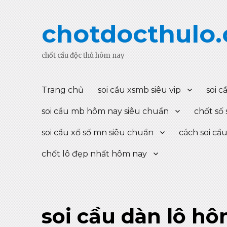
chotdocthulo
chốt cầu độc thủ hôm nay
Trang chủ
soi cầu xsmb siêu vip
soi c
soi cầu mb hôm nay siêu chuẩn
chốt số
soi cầu xổ số mn siêu chuẩn
cách soi cầ
chốt lô đẹp nhất hôm nay
soi cầu dàn lô hô