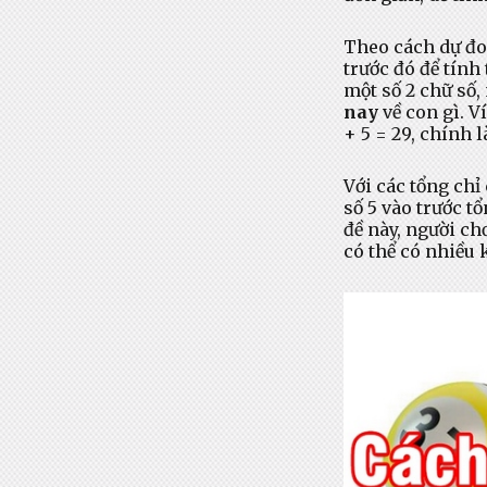
Theo cách dự đoá
trước đó để tính 
một số 2 chữ số,
nay
về con gì. Ví
+ 5 = 29, chính 
Với các tổng chỉ
số 5 vào trước t
đề này, người ch
có thể có nhiều