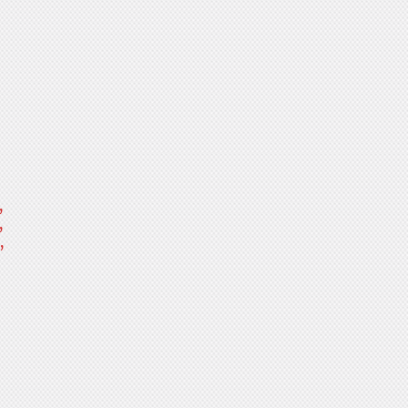
,
,
,