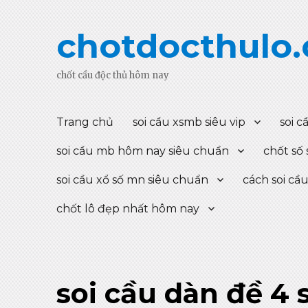
chotdocthulo
chốt cầu độc thủ hôm nay
Trang chủ
soi cầu xsmb siêu vip
soi c
soi cầu mb hôm nay siêu chuẩn
chốt số
soi cầu xổ số mn siêu chuẩn
cách soi cầ
chốt lô đẹp nhất hôm nay
soi cầu dàn đề 4