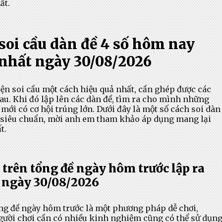
ất.
soi cầu dàn đề 4 số hôm nay
 nhất ngày 30/08/2026
iện soi cầu một cách hiệu quả nhất, cần ghép được các
hau. Khi đó lập lên các dàn đề, tìm ra cho mình những
ới có cơ hội trúng lớn. Dưới đây là một số cách soi dàn
 siêu chuẩn, mời anh em tham khảo áp dụng mang lại
t.
 trên tổng đề ngày hôm trước lập ra
ố ngày 30/08/2026
ổng đề ngày hôm trước là một phương pháp dễ chơi,
gười chơi cần có nhiều kinh nghiệm cũng có thể sử dụn