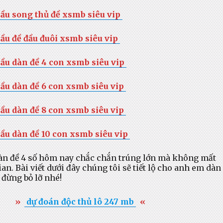
cầu song thủ đề xsmb siêu vip
cầu đề đầu đuôi xsmb siêu vip
cầu dàn đề 4 con xsmb siêu vip
cầu dàn đề 6 con xsmb siêu vip
cầu dàn đề 8 con xsmb siêu vip
cầu dàn đề 10 con xsmb siêu vip
dàn đề 4 số hôm nay chắc chắn trúng lớn mà không mất
ian. Bài viết dưới đây chúng tôi sẽ tiết lộ cho anh em dàn
 đừng bỏ lỡ nhé!
»
dự đoán độc thủ lô 247 mb
«