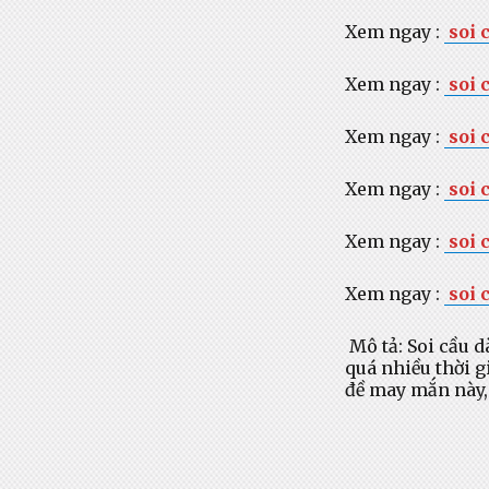
Xem ngay :
soi 
Xem ngay :
soi 
Xem ngay :
soi 
Xem ngay :
soi 
Xem ngay :
soi 
Xem ngay :
soi 
Mô tả: Soi cầu 
quá nhiều thời g
đề may mắn này,