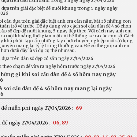
u dựa trên đầu câm đánh trong 3 ngày ngày 27/04/2026
u dựa trên giải đặc biệt đề nuôi khung trong 5 ngày ngày
2026
oi cầu dựa trên giải đặc biệt anh em cần nắm bắt rõ những con
tuần trở về trước. Để áp dụng vào cách soi cầu dàn đề 4 số chọn
 cặp số đẹp để nuôi khung 5 ngày tiếp theo. Với cách này anh em
 ra một khoảng thời gian mới có thể thống kê ra các con số. Cách
ày khá phức tạp cần những tay chơi chuyên nghiệp mới sử dụng
 xuyên mang lại tỷ lệ trúng thưởng cao. Để có thể giúp anh em
 hơn dưới đây là ví dụ cụ thể như sau.
u dựa trên dàn số đẹp có sẵn ngày 27/04/2026
u theo chạm đề vừa ra ngày hôm trước ngày 27/04/2026
những gì khi soi cầu dàn đề 4 số hôm nay ngày
26
à soi cầu dàn đề 4 số hôm nay mang lại ngày
26
 đề miễn phí ngày 27/04/2026 :
69
 đề ngày 27/04/2026 :
06, 89