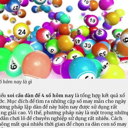
số hôm nay là gì
iểu
soi cầu dàn đề 4 số hôm nay
là tổng hợp kết quả xổ
ớc. Mục đích để tìm ra những cặp số may mắn cho ngày
ương pháp lập dàn đề này hiện nay được sử dụng rất
rúng giải cao. Vì thế, phương pháp này là một trong nhữn
 dân chơi lô đề chuyên nghiệp sử dụng rất nhiều. Cách
hông mất quá nhiều thời gian để chọn ra dàn con số may