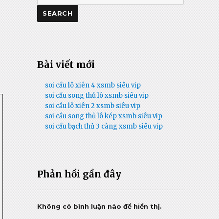
SEARCH
Bài viết mới
soi cầu lô xiên 4 xsmb siêu vip
soi cầu song thủ lô xsmb siêu vip
soi cầu lô xiên 2 xsmb siêu vip
soi cầu song thủ lô kép xsmb siêu vip
soi cầu bạch thủ 3 càng xsmb siêu vip
Phản hồi gần đây
Không có bình luận nào để hiển thị.