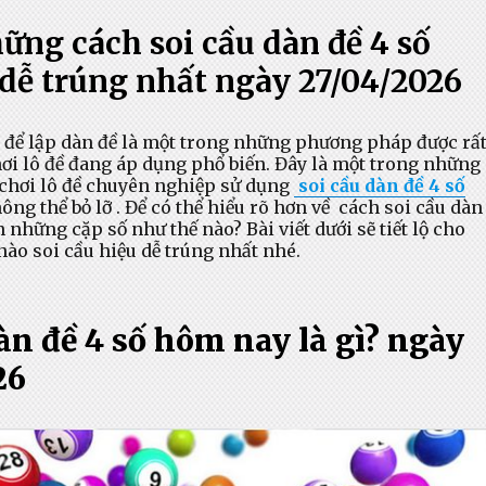
hững cách soi cầu dàn đề 4 số
dễ trúng nhất ngày 27/04/2026
u để lập dàn đề là một trong những phương pháp được rấ
ơi lô đề đang áp dụng phổ biến. Đây là một trong những
 chơi lô đề chuyên nghiệp sử dụng
soi cầu dàn đề 4 số
ng thể bỏ lỡ . Để có thể hiểu rõ hơn về cách soi cầu dàn
 những cặp số như thế nào? Bài viết dưới sẽ tiết lộ cho
ào soi cầu hiệu dễ trúng nhất nhé.
àn đề 4 số hôm nay là gì? ngày
26