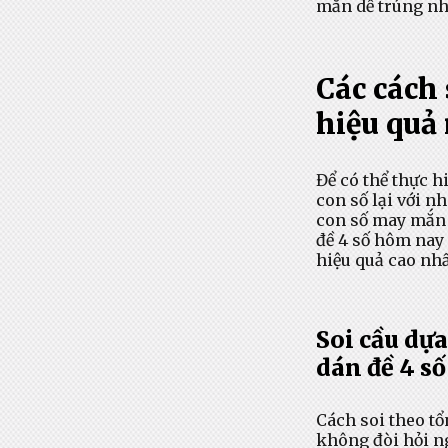
mắn dễ trúng nh
Các cách 
hiệu quả
Để có thể thực h
con số lại với n
con số may mắn m
đề 4 số hôm nay
hiệu quả cao nhấ
Soi cầu dựa
dán đề 4 s
Cách soi theo t
không đòi hỏi n