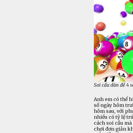
Soi cầu dàn đề 4 
Anh em có thể h
số ngày hôm trư
hôm sau, với ph
nhiều có tỷ lệ t
cách soi cầu mà
chơi đơn giản k