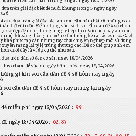
u dựa trên đầu câm đánh trong 3 ngày ngày 18/04/2026
u dựa trên giải đặc biệt đề nuôi khung trong 5 ngày ngày
2026
oi cầu dựa trên giải đặc biệt anh em cần nắm bắt rõ những con
tuần trở về trước. Để áp dụng vào cách soi cầu dàn đề 4 số chọn
 cặp số đẹp để nuôi khung 5 ngày tiếp theo. Với cách này anh em
 ra một khoảng thời gian mới có thể thống kê ra các con số. Cách
ày khá phức tạp cần những tay chơi chuyên nghiệp mới sử dụng
 xuyên mang lại tỷ lệ trúng thưởng cao. Để có thể giúp anh em
 hơn dưới đây là ví dụ cụ thể như sau.
u dựa trên dàn số đẹp có sẵn ngày 18/04/2026
u theo chạm đề vừa ra ngày hôm trước ngày 18/04/2026
những gì khi soi cầu dàn đề 4 số hôm nay ngày
26
à soi cầu dàn đề 4 số hôm nay mang lại ngày
26
 đề miễn phí ngày 18/04/2026 :
99
 đề ngày 18/04/2026 :
62, 87