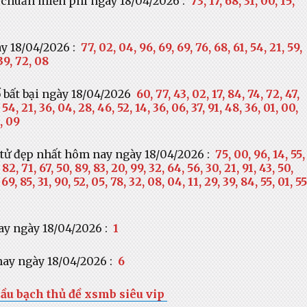
c chuẩn miễn phí ngày 18/04/2026 :
73, 17, 68, 31, 00, 15,
y 18/04/2026 :
77, 02, 04, 96, 69, 69, 76, 68, 61, 54, 21, 59,
 39, 72, 08
 bất bại ngày 18/04/2026
60, 77, 43, 02, 17, 84, 74, 72, 47,
 54, 21, 36, 04, 28, 46, 52, 14, 36, 06, 37, 91, 48, 36, 01, 00,
5, 09
 tử đẹp nhất hôm nay ngày 18/04/2026 :
75, 00, 96, 14, 55,
 82, 71, 67, 50, 89, 83, 20, 99, 32, 64, 56, 30, 21, 91, 43, 50,
 69, 85, 31, 90, 52, 05, 78, 32, 08, 04, 11, 29, 39, 84, 55, 01, 55
ay ngày 18/04/2026 :
1
nay ngày 18/04/2026 :
6
cầu bạch thủ đề xsmb siêu vip