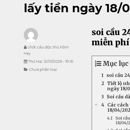
lấy tiền ngày 18/
soi cầu 
miễn phí
Author
chốt cầu độc thủ hôm
nay
Posted
Thứ Hai, 12/01/2026 - 19:16
Mục lục
on
Categories
Chưa phân loại
soi cầu 2
Tiết lộ n
ngày 18/
Soi cầu d
Các cách 
18/04/20
Soi cầu
18/04/