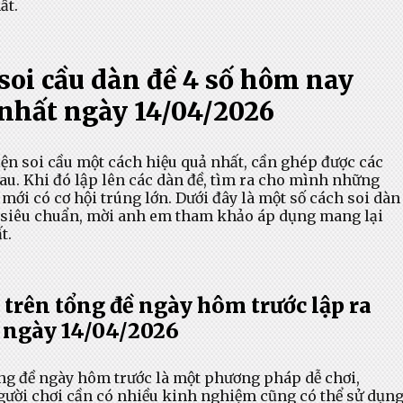
ất.
soi cầu dàn đề 4 số hôm nay
 nhất ngày 14/04/2026
iện soi cầu một cách hiệu quả nhất, cần ghép được các
hau. Khi đó lập lên các dàn đề, tìm ra cho mình những
ới có cơ hội trúng lớn. Dưới đây là một số cách soi dàn
 siêu chuẩn, mời anh em tham khảo áp dụng mang lại
t.
 trên tổng đề ngày hôm trước lập ra
ố ngày 14/04/2026
ổng đề ngày hôm trước là một phương pháp dễ chơi,
gười chơi cần có nhiều kinh nghiệm cũng có thể sử dụn