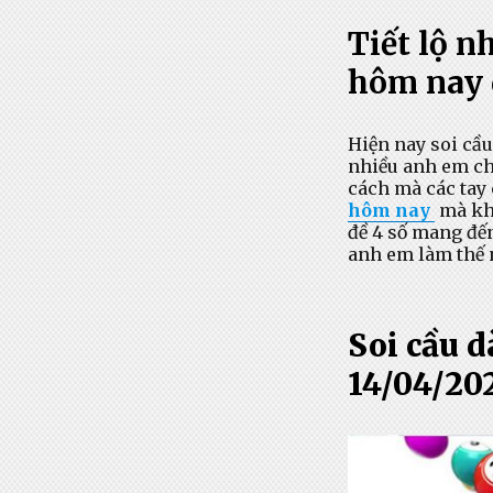
Tiết lộ n
hôm nay 
Hiện nay soi cầ
nhiều anh em ch
cách mà các tay
hôm nay
mà khô
đề 4 số mang đến
anh em làm thế n
Soi cầu d
14/04/20