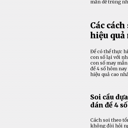
mắn dễ trúng nh
Các cách 
hiệu quả
Để có thể thực h
con số lại với n
con số may mắn m
đề 4 số hôm nay
hiệu quả cao nhấ
Soi cầu dựa
dán đề 4 s
Cách soi theo t
không đòi hỏi n