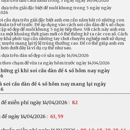
u dựa trên đầu câm đánh trong 3 ngày ngày 14/04/2026
u dựa trên giải đặc biệt đề nuôi khung trong 5 ngày ngày
2026
oi cầu dựa trên giải đặc biệt anh em cần nắm bắt rõ những con
tuần trở về trước. Để áp dụng vào cách soi cầu dàn đề 4 số chọn
 cặp số đẹp để nuôi khung 5 ngày tiếp theo. Với cách này anh em
 ra một khoảng thời gian mới có thể thống kê ra các con số. Cách
ày khá phức tạp cần những tay chơi chuyên nghiệp mới sử dụng
 xuyên mang lại tỷ lệ trúng thưởng cao. Để có thể giúp anh em
 hơn dưới đây là ví dụ cụ thể như sau.
u dựa trên dàn số đẹp có sẵn ngày 14/04/2026
u theo chạm đề vừa ra ngày hôm trước ngày 14/04/2026
những gì khi soi cầu dàn đề 4 số hôm nay ngày
26
à soi cầu dàn đề 4 số hôm nay mang lại ngày
26
 đề miễn phí ngày 14/04/2026 :
82
 đề ngày 14/04/2026 :
63, 59