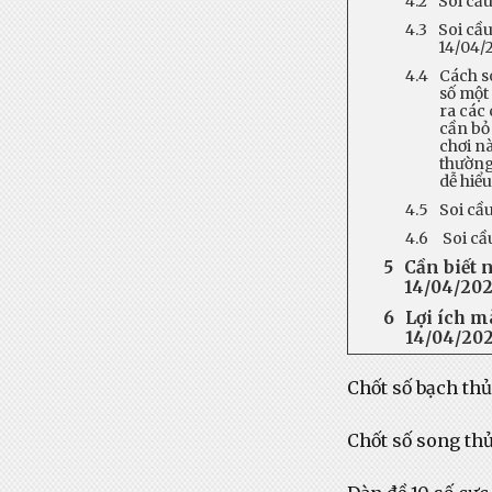
Soi cầ
Soi cầ
14/04/
Cách s
số một 
ra các
cần bỏ
chơi n
thường
dễ hiểu
Soi cầ
Soi cầ
Cần biết 
14/04/20
Lợi ích m
14/04/20
Chốt số bạch thủ
Chốt số song thủ