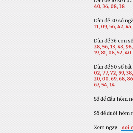
Dàn đề 10 số cự
40, 36, 08, 38
Dàn đề 20 số ngà
11, 09, 56, 42, 45
Dàn đề 36 con số
28, 56, 13, 43, 98,
19, 81, 08, 52, 40
Dàn đề 50 số bất
02, 77, 72, 59, 38,
20, 00, 69, 68, 86,
67, 54, 14
Số đề đầu hôm n
Số đề đuôi hôm 
Xem ngay :
soi 