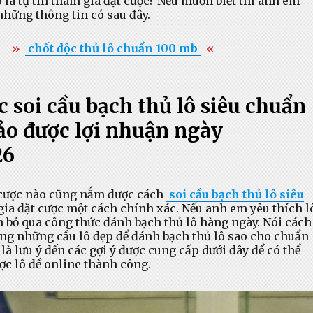
ó là tự tin tham gia đặt cược? Nếu muốn biết thì anh em
những thông tin có sau đây.
»
chốt độc thủ lô chuẩn 100 mb
«
 soi cầu bạch thủ lô siêu chuẩn
ảo được lợi nhuận ngày
26
 cược nào cũng nắm được cách
soi cầu bạch thủ lô siêu
gia đặt cược một cách chính xác. Nếu anh em yêu thích l
n bỏ qua công thức đánh bạch thủ lô hàng ngày. Nói cách
ụng những cầu lô đẹp để đánh bạch thủ lô sao cho chuẩn
 là lưu ý đến các gợi ý được cung cấp dưới đây để có thể
ược lô đề online thành công.