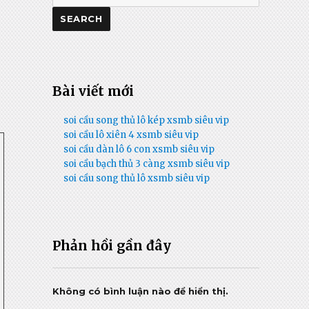
SEARCH
Bài viết mới
soi cầu song thủ lô kép xsmb siêu vip
soi cầu lô xiên 4 xsmb siêu vip
soi cầu dàn lô 6 con xsmb siêu vip
soi cầu bạch thủ 3 càng xsmb siêu vip
soi cầu song thủ lô xsmb siêu vip
Phản hồi gần đây
Không có bình luận nào để hiển thị.