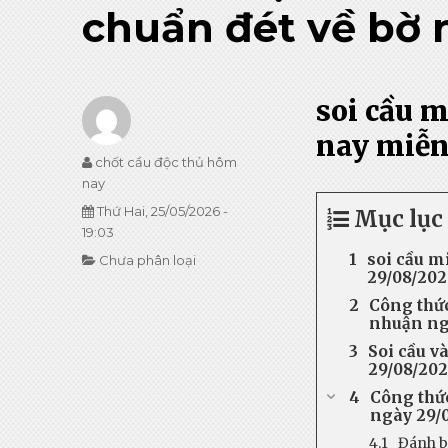
chuẩn đét về bờ 
soi cầu 
nay miễn
Author
chốt cầu độc thủ hôm
nay
Posted
Thứ Hai, 25/05/2026 -
Mục lục
on
19:03
soi cầu m
Categories
Chưa phân loại
29/08/20
Công thức
nhuận ng
Soi cầu v
29/08/20
Công thức
ngày 29/
Đánh b