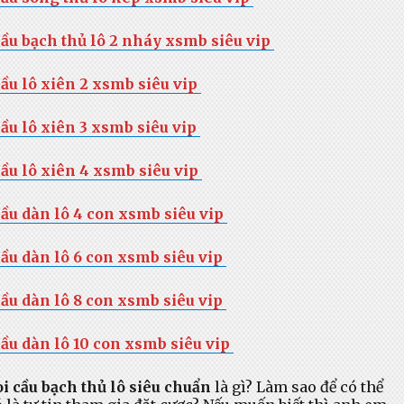
cầu bạch thủ lô 2 nháy xsmb siêu vip
cầu lô xiên 2 xsmb siêu vip
cầu lô xiên 3 xsmb siêu vip
cầu lô xiên 4 xsmb siêu vip
cầu dàn lô 4 con xsmb siêu vip
cầu dàn lô 6 con xsmb siêu vip
cầu dàn lô 8 con xsmb siêu vip
cầu dàn lô 10 con xsmb siêu vip
oi cầu bạch thủ lô siêu chuẩn
là gì? Làm sao để có thể