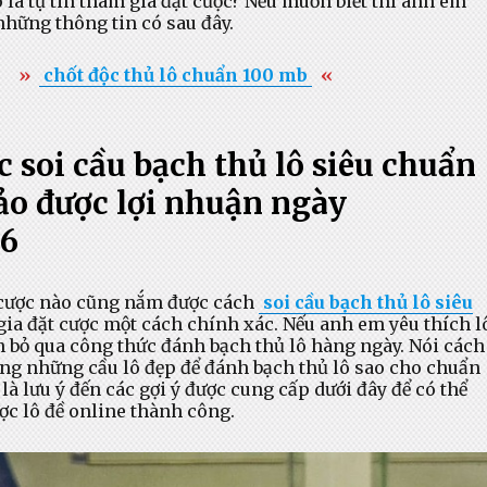
ó là tự tin tham gia đặt cược? Nếu muốn biết thì anh em
những thông tin có sau đây.
»
chốt độc thủ lô chuẩn 100 mb
«
 soi cầu bạch thủ lô siêu chuẩn
ảo được lợi nhuận ngày
26
 cược nào cũng nắm được cách
soi cầu bạch thủ lô siêu
gia đặt cược một cách chính xác. Nếu anh em yêu thích l
n bỏ qua công thức đánh bạch thủ lô hàng ngày. Nói cách
ụng những cầu lô đẹp để đánh bạch thủ lô sao cho chuẩn
 là lưu ý đến các gợi ý được cung cấp dưới đây để có thể
ược lô đề online thành công.