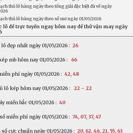
ạch thủ lô hàng ngày theo tổng giải đặc biệt đã về ngày
2026
ạch thủ lô hàng ngày theo số mơ ngày 01/05/2026
 lô đề trực tuyến ngay hôm nay đề thử vận may ngày
6
 lô đẹp nhất ngày 01/05/2026 :
26
 kép mb hôm nay 01/05/2026 :
66
miễn phí ngày 01/05/2026 :
42, 48
ủ lô kép hôm nay 01/05/2026 :
22 – 22
áy miền bắc 01/05/2026 :
40
 số miễn phí ngày 01/05/2026 :
74, 07, 37, 47
6 số cực chuẩn ngày 01/05/2026 :
20, 62, 46, 21, 55, 63