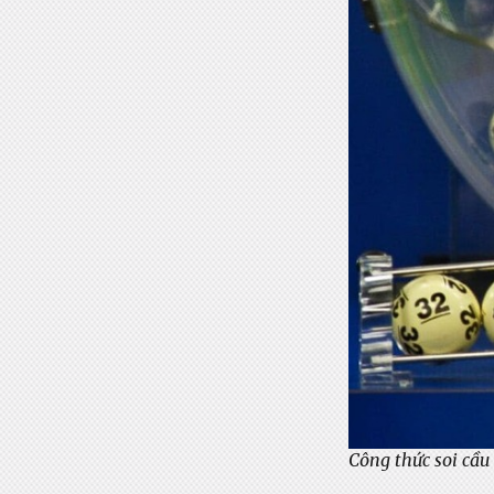
Công thức soi cầu