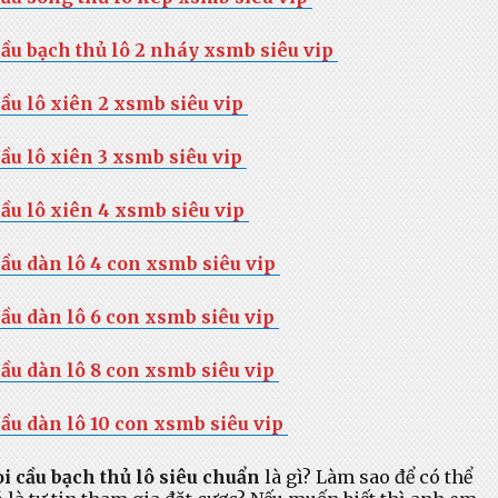
cầu bạch thủ lô 2 nháy xsmb siêu vip
cầu lô xiên 2 xsmb siêu vip
cầu lô xiên 3 xsmb siêu vip
cầu lô xiên 4 xsmb siêu vip
cầu dàn lô 4 con xsmb siêu vip
cầu dàn lô 6 con xsmb siêu vip
cầu dàn lô 8 con xsmb siêu vip
cầu dàn lô 10 con xsmb siêu vip
oi cầu bạch thủ lô siêu chuẩn
là gì? Làm sao để có thể