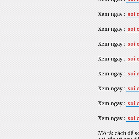
Xem ngay :
soi 
Xem ngay :
soi 
Xem ngay :
soi 
Xem ngay :
soi 
Xem ngay :
soi 
Xem ngay :
soi 
Xem ngay :
soi 
Xem ngay :
soi 
Mô tả: cách để
s