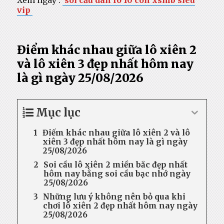
Xem ngay :
soi cầu dàn lô 10 con xsmb siêu
vip
Điểm khác nhau giữa lô xiên 2
và lô xiên 3 đẹp nhất hôm nay
là gì ngày 25/08/2026
Mục lục
Điểm khác nhau giữa lô xiên 2 và lô
xiên 3 đẹp nhất hôm nay là gì ngày
25/08/2026
Soi cầu lô xiên 2 miền bắc đẹp nhất
hôm nay bằng soi cầu bạc nhớ ngày
25/08/2026
Những lưu ý không nên bỏ qua khi
chơi lô xiên 2 đẹp nhất hôm nay ngày
25/08/2026