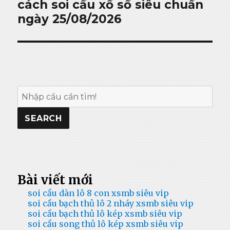
Next
cách soi cầu xổ số siêu chuẩn
post:
ngày 25/08/2026
SEARCH
Bài viết mới
soi cầu dàn lô 8 con xsmb siêu vip
soi cầu bạch thủ lô 2 nháy xsmb siêu vip
soi cầu bạch thủ lô kép xsmb siêu vip
soi cầu song thủ lô kép xsmb siêu vip