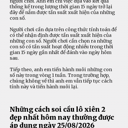
người chơi. Anh em chỉ việc dựa vào kết quả
thống kế trong lượng thời gian 15 ngày trở lại
đây để nắm được tần suất xuất hiện của những
con số.
Người chơi cần dựa trên công thức tính toán để
có thể nhận định được tần suất xuất hiện của
những con số. Người chơi cần chọn ra những
con số có tần suất hoạt động nhiều trong thời
gian 15 ngày gần nhất để đánh vào ngày hôm
sau.
Tiếp theo, anh em tiến hành nuôi những con
số này trong vòng 1 tuần. Trong trường hợp,
chúng không về thì anh em vẫn tiếp tục cách
tính này và tiến hành nuôi lại.
Những cách soi cầu lô xiên 2
đẹp nhất hôm nay thường được
áp dụng ngày 25/08/2026