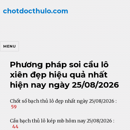
chotdocthulo.com
MENU
Phương pháp soi cầu lô
xiên đẹp hiệu quả nhất
hiện nay ngày 25/08/2026
Chốt số bạch thủ lô đẹp nhất ngày 25/08/2026 :
59
Cầu bạch thủ lô kép mb hôm nay 25/08/2026 :
44