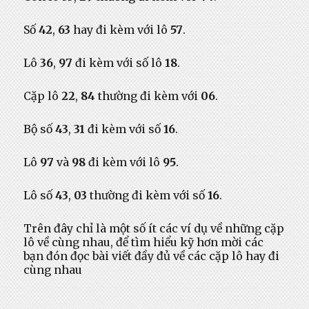
Số
42
,
63
hay đi kèm với lô
57
.
Lô
36
,
97
đi kèm với số lô
18
.
Cặp lô
22
,
84
thường đi kèm với
06
.
Bộ số
43
,
31
đi kèm với số
16
.
Lô
97
và
98
đi kèm với lô
95
.
Lô số
43
,
03
thường đi kèm với số
16
.
Trên đây chỉ là một số ít các ví dụ về những cặp
lô về cùng nhau, để tìm hiểu kỹ hơn mời các
bạn đón đọc bài viết đầy đủ về các cặp lô hay đi
cùng nhau