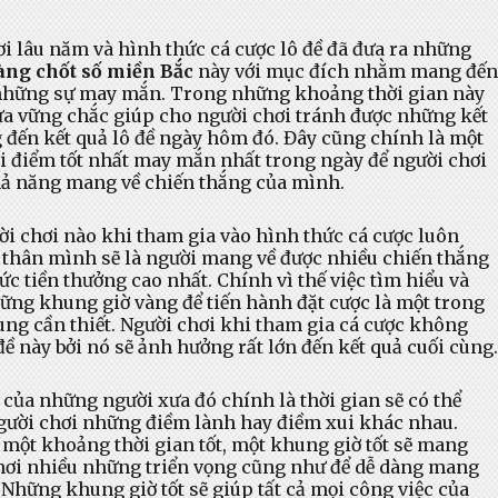
i lâu năm và hình thức cá cược lô đề đã đưa ra những
àng chốt số miền Bắc
này với mục đích nhằm mang đế
những sự may mắn. Trong những khoảng thời gian này
tựa vững chắc giúp cho người chơi tránh được những kết
 đến kết quả lô đề ngày hôm đó. Đây cũng chính là một
i điểm tốt nhất may mắn nhất trong ngày để người chơi
hả năng mang về chiến thắng của mình.
ười chơi nào khi tham gia vào hình thức cá cược luôn
hân mình sẽ là người mang về được nhiều chiến thắng
ức tiền thưởng cao nhất. Chính vì thế việc tìm hiểu và
ững khung giờ vàng để tiến hành đặt cược là một trong
ùng cần thiết. Người chơi khi tham gia cá cược không
 đề này bởi nó sẽ ảnh hưởng rất lớn đến kết quả cuối cùng
của những người xưa đó chính là thời gian sẽ có thể
ười chơi những điềm lành hay điềm xui khác nhau.
 một khoảng thời gian tốt, một khung giờ tốt sẽ mang
hơi nhiều những triển vọng cũng như để dễ dàng mang
Những khung giờ tốt sẽ giúp tất cả mọi công việc của