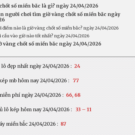
chốt số miền bắc là gì? ngày 24/04/2026
n người chơi tìm giờ vàng chốt số miền bắc ngày
26
i điểm nào là giờ vàng chốt số miền bắc? ngày 24/04/2026
i cầu vào giờ nào tốt nhất? ngày 24/04/2026
 vàng chốt số miền bắc ngày 24/04/2026
 lô đẹp nhất ngày 24/04/2026 :
24
 kép mb hôm nay 24/04/2026 :
77
 miễn phí ngày 24/04/2026 :
66, 68
ủ lô kép hôm nay 24/04/2026 :
33 – 11
áy miền bắc 24/04/2026 :
87