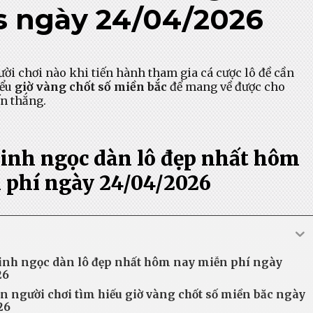
s ngày 24/04/2026
ười chơi nào khi tiến hành tham gia cá cược lô đề cần
iểu
giờ vàng chốt số miền bắc
để mang về được cho
n thắng.
minh ngọc dàn lô đẹp nhất hôm
 phí ngày 24/04/2026
inh ngọc dàn lô đẹp nhất hôm nay miễn phí ngày
26
 người chơi tìm hiểu giờ vàng chốt số miền bắc ngày
26