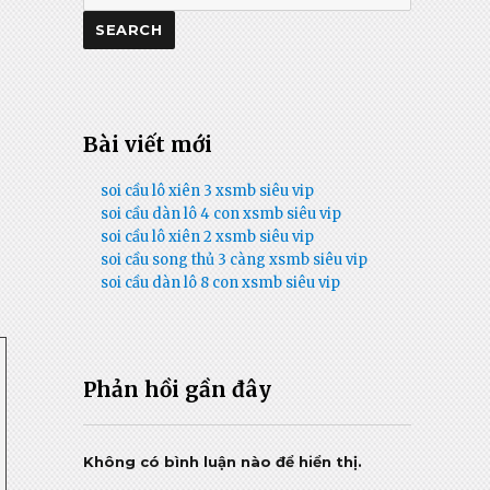
SEARCH
Bài viết mới
soi cầu lô xiên 3 xsmb siêu vip
soi cầu dàn lô 4 con xsmb siêu vip
soi cầu lô xiên 2 xsmb siêu vip
soi cầu song thủ 3 càng xsmb siêu vip
soi cầu dàn lô 8 con xsmb siêu vip
Phản hồi gần đây
Không có bình luận nào để hiển thị.