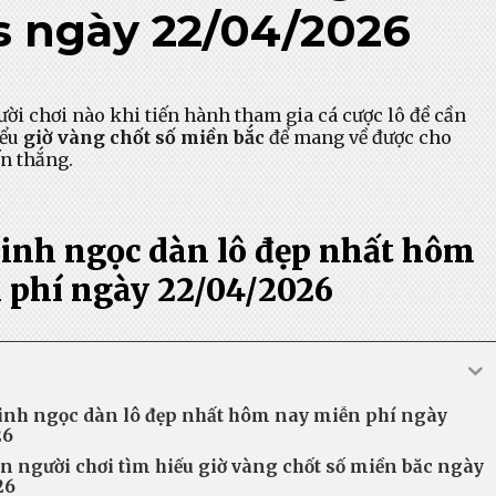
s ngày 22/04/2026
ười chơi nào khi tiến hành tham gia cá cược lô đề cần
iểu
giờ vàng chốt số miền bắc
để mang về được cho
n thắng.
minh ngọc dàn lô đẹp nhất hôm
 phí ngày 22/04/2026
inh ngọc dàn lô đẹp nhất hôm nay miễn phí ngày
26
 người chơi tìm hiểu giờ vàng chốt số miền bắc ngày
26