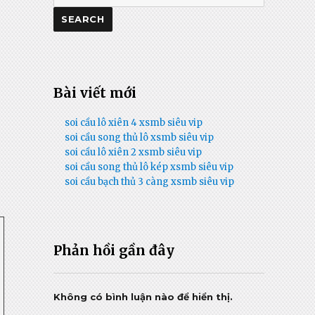
SEARCH
Bài viết mới
soi cầu lô xiên 4 xsmb siêu vip
soi cầu song thủ lô xsmb siêu vip
soi cầu lô xiên 2 xsmb siêu vip
soi cầu song thủ lô kép xsmb siêu vip
soi cầu bạch thủ 3 càng xsmb siêu vip
Phản hồi gần đây
Không có bình luận nào để hiển thị.