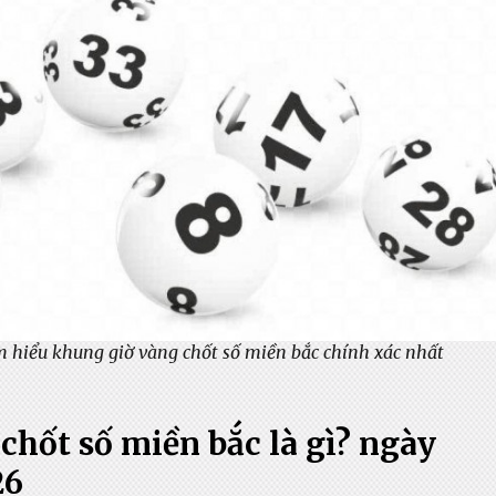
m hiểu khung giờ vàng chốt số miền bắc chính xác nhất
chốt số miền bắc là gì? ngày
26