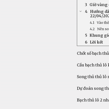
Giờ vàng 
Hướng dẫ
22/04/20
Vào thờ
Nên so
Khung giờ
Lời kết
Chốt số bạch thủ
Cầu bạch thủ lô
Song thủ thủ lô
Dự đoán song th
Bạch thủ lô 2 nh