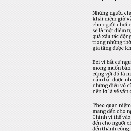
Những người chơ
khái niệm
giờ v
cho người chơi 
sẽ là một điểm 
quả xấu tác động
trong những thờ
gia tăng được k
Bởi vì bất cứ ng
mong muốn bản t
cùng với đó là m
nắm bắt được nh
những điều vô c
nên lơ là về vấn
Theo quan niệm 
mang đến cho ng
Chính vì thế vào
đến cho người c
đến thành công. 