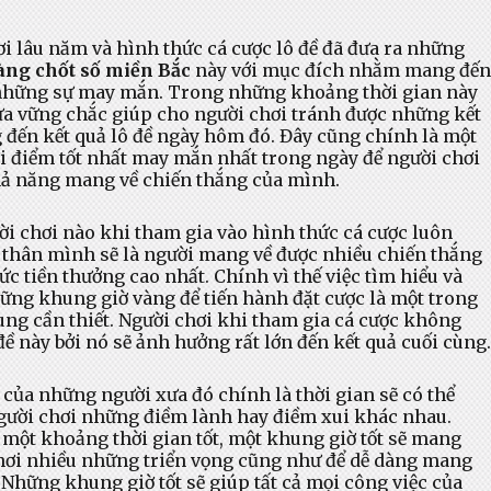
i lâu năm và hình thức cá cược lô đề đã đưa ra những
àng chốt số miền Bắc
này với mục đích nhằm mang đế
những sự may mắn. Trong những khoảng thời gian này
tựa vững chắc giúp cho người chơi tránh được những kết
 đến kết quả lô đề ngày hôm đó. Đây cũng chính là một
i điểm tốt nhất may mắn nhất trong ngày để người chơi
hả năng mang về chiến thắng của mình.
ười chơi nào khi tham gia vào hình thức cá cược luôn
hân mình sẽ là người mang về được nhiều chiến thắng
ức tiền thưởng cao nhất. Chính vì thế việc tìm hiểu và
ững khung giờ vàng để tiến hành đặt cược là một trong
ùng cần thiết. Người chơi khi tham gia cá cược không
 đề này bởi nó sẽ ảnh hưởng rất lớn đến kết quả cuối cùng
của những người xưa đó chính là thời gian sẽ có thể
ười chơi những điềm lành hay điềm xui khác nhau.
 một khoảng thời gian tốt, một khung giờ tốt sẽ mang
hơi nhiều những triển vọng cũng như để dễ dàng mang
Những khung giờ tốt sẽ giúp tất cả mọi công việc của