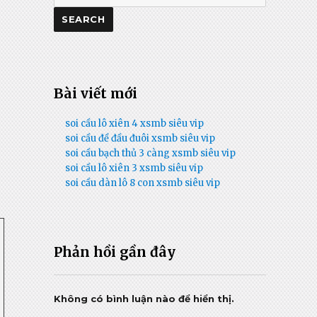
SEARCH
Bài viết mới
soi cầu lô xiên 4 xsmb siêu vip
soi cầu đề đầu đuôi xsmb siêu vip
soi cầu bạch thủ 3 càng xsmb siêu vip
soi cầu lô xiên 3 xsmb siêu vip
soi cầu dàn lô 8 con xsmb siêu vip
Phản hồi gần đây
Không có bình luận nào để hiển thị.