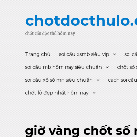
chotdocthulo
chốt cầu độc thủ hôm nay
Trang chủ
soi cầu xsmb siêu vip
soi c
soi cầu mb hôm nay siêu chuẩn
chốt số
soi cầu xổ số mn siêu chuẩn
cách soi cầ
chốt lô đẹp nhất hôm nay
giờ vàng chốt số