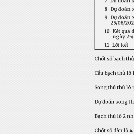
Dự đoán x
Dự đoán x
Dự đoán x
25/08/20
Kết quả
ngày 25
Lời kết
Chốt số bạch thủ
Cầu bạch thủ lô
Song thủ thủ lô 
Dự đoán song th
Bạch thủ lô 2 nh
Chốt số dàn lô 4