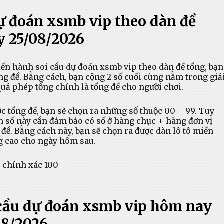
ự đoán xsmb vip theo dàn đề
y 25/08/2026
iến hành soi cầu dự đoán xsmb vip theo dàn đề tổng, bạn
ng đề. Bằng cách, bạn cộng 2 số cuối cùng nằm trong giả
t quả phép tổng chính là tổng đề cho người chơi.
c tổng đề, bạn sẽ chọn ra những số thuộc 00 – 99. Tuy
 số này cần đảm bảo có số ở hàng chục + hàng đơn vị
đề. Bằng cách này, bạn sẽ chọn ra được dàn lô tô miền
ng cao cho ngày hôm sau.
c chính xác 100
cầu dự đoán xsmb vip hôm nay