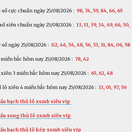
6 số cực chuẩn ngày 25/08/2026 :
98, 74, 59, 84, 66, 65
 số siêu chuẩn ngày 25/08/2026 :
13, 11, 39, 34, 49, 66, 50,
0 số ngày 25/08/2026 :
02, 46, 54, 48, 56, 53, 31, 84, 06, 58
2 miền bắc hôm nay 25/08/2026 :
78, 42
ô xiên 3 miền bắc hôm nay 25/08/2026 :
65, 62, 48
í lô xiên 4 miền bắc hôm nay 25/08/2026 :
11, 01, 97, 56
cầu bạch thủ lô xsmb siêu vip
cầu song thủ lô xsmb siêu vip
cầu bạch thủ lô kép xsmb siêu vip