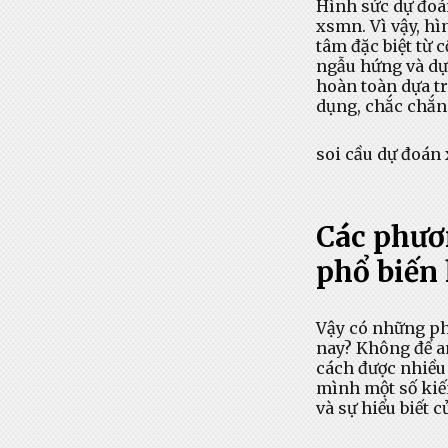
Hình sức dự đoá
xsmn. Vì vậy, hì
tâm đặc biệt từ 
ngẫu hứng và dự
hoàn toàn dựa tr
dụng, chắc chắn
soi cầu dự đoán
Các phươ
phổ biến
Vậy có những ph
nay? Không để a
cách được nhiều
mình một số kiế
và sự hiểu biết 