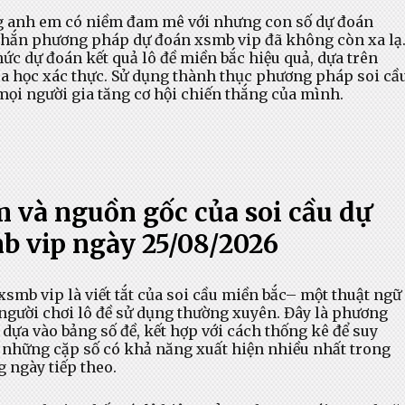
g anh em có niềm đam mê với nhưng con số dự đoán
chắn phương pháp dự đoán xsmb vip đã không còn xa lạ
ức dự đoán kết quả lô đề miền bắc hiệu quả, dựa trên
a học xác thực. Sử dụng thành thục phương pháp soi cầ
mọi người gia tăng cơ hội chiến thắng của mình.
m và nguồn gốc của soi cầu dự
b vip ngày 25/08/2026
xsmb vip là viết tắt của soi cầu miền bắc– một thuật ngữ
người chơi lô đề sử dụng thường xuyên. Đây là phương
dựa vào bảng số đề, kết hợp với cách thống kê để suy
 những cặp số có khả năng xuất hiện nhiều nhất trong
 ngày tiếp theo.