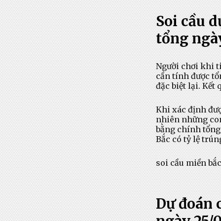
Soi cầu d
tổng ngà
Người chơi khi t
cần tính được tổ
đặc biệt lại. Kế
Khi xác định đượ
nhiên những con
bằng chính tổng 
Bắc có tỷ lệ trú
soi cầu miền bắ
Dự đoán 