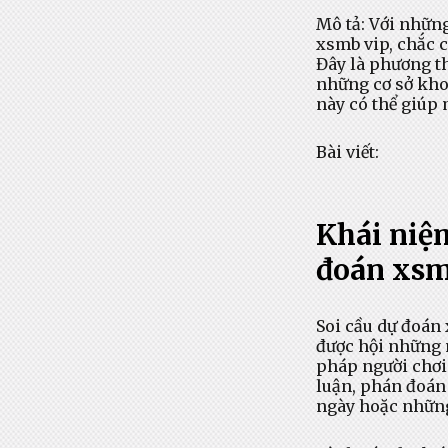
Mô tả: Với nhữn
xsmb vip, chắc 
Đây là phương th
những cơ sở kho
này có thể giúp 
Bài viết:
Khái niệ
đoán xsm
Soi cầu dự đoán 
được hội những 
pháp người chơi 
luận, phán đoán
ngày hoặc những