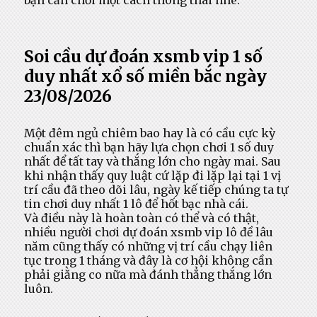
bạn cần chơi một cách thông thái nhé.
Soi cầu dự đoán xsmb vip 1 số
duy nhất xổ số miền bắc ngày
23/08/2026
Một đêm ngủ chiêm bao hay là có cầu cực kỳ
chuẩn xác thì bạn hãy lựa chọn chơi 1 số duy
nhất để tất tay và thắng lớn cho ngày mai. Sau
khi nhận thấy quy luật cứ lặp đi lặp lại tại 1 vị
trí cầu đã theo dõi lâu, ngày kế tiếp chúng ta tự
tin chơi duy nhất 1 lô để hốt bạc nhà cái.
Và điều này là hoàn toàn có thể và có thật,
nhiều người chơi dự đoán xsmb vip lô đề lâu
năm cũng thấy có những vị trí cầu chạy liên
tục trong 1 tháng và đây là cơ hội không cần
phải giằng co nữa mà đánh thẳng thắng lớn
luôn.