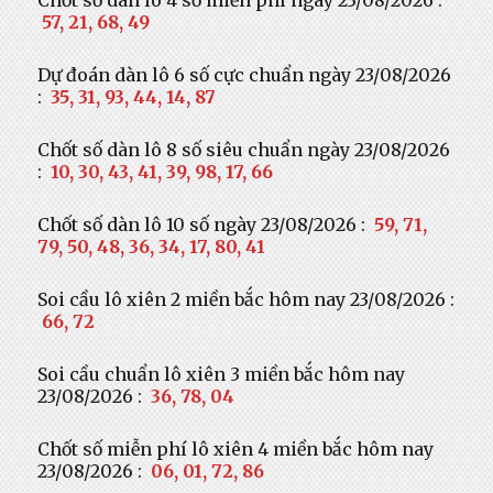
Chốt số dàn lô 4 số miễn phí ngày 23/08/2026 :
57, 21, 68, 49
Dự đoán dàn lô 6 số cực chuẩn ngày 23/08/2026
:
35, 31, 93, 44, 14, 87
Chốt số dàn lô 8 số siêu chuẩn ngày 23/08/2026
:
10, 30, 43, 41, 39, 98, 17, 66
Chốt số dàn lô 10 số ngày 23/08/2026 :
59, 71,
79, 50, 48, 36, 34, 17, 80, 41
Soi cầu lô xiên 2 miền bắc hôm nay 23/08/2026 :
66, 72
Soi cầu chuẩn lô xiên 3 miền bắc hôm nay
23/08/2026 :
36, 78, 04
Chốt số miễn phí lô xiên 4 miền bắc hôm nay
23/08/2026 :
06, 01, 72, 86