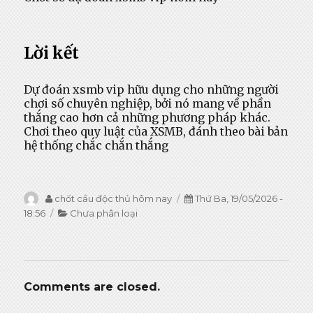
Lời kết
Dự đoán xsmb vip hữu dụng cho những người
chơi số chuyên nghiệp, bởi nó mang về phần
thắng cao hơn cả những phương pháp khác.
Chơi theo quy luật của XSMB, đánh theo bài bản
hệ thống chắc chắn thắng
Author
Posted
chốt cầu độc thủ hôm nay
Thứ Ba, 19/05/2026 -
on
Categories
18:56
Chưa phân loại
Comments are closed.