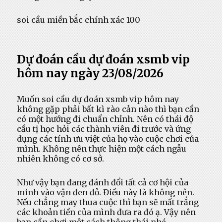
soi cầu miền bắc chính xác 100
Dự đoán cầu dự đoán xsmb vip
hôm nay ngày 23/08/2026
Muốn soi cầu dự đoán xsmb vip hôm nay
không gặp phải bất kì rào cản nào thì bạn cần
có một hướng đi chuẩn chỉnh. Nên có thái độ
cầu tị học hỏi các thành viên đi trước và ứng
dụng các tính ưu việt của họ vào cuộc chơi của
mình. Không nên thực hiện một cách ngẫu
nhiên không có cơ sở.
Như vậy bạn đang đánh đổi tất cả cơ hội của
minh vào vận đen đỏ. Điều này là không nên.
Nếu chẳng may thua cuộc thì bạn sẽ mất trắng
các khoản tiền của mình đưa ra đó ạ. Vậy nên