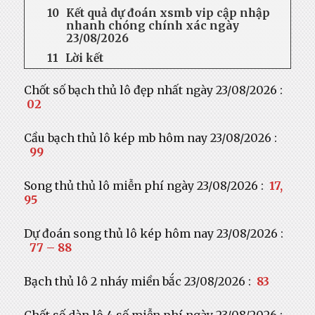
Kết quả dự đoán xsmb vip cập nhập
nhanh chóng chính xác ngày
23/08/2026
Lời kết
Chốt số bạch thủ lô đẹp nhất ngày 23/08/2026 :
02
Cầu bạch thủ lô kép mb hôm nay 23/08/2026 :
99
Song thủ thủ lô miễn phí ngày 23/08/2026 :
17,
95
Dự đoán song thủ lô kép hôm nay 23/08/2026 :
77 – 88
Bạch thủ lô 2 nháy miền bắc 23/08/2026 :
83