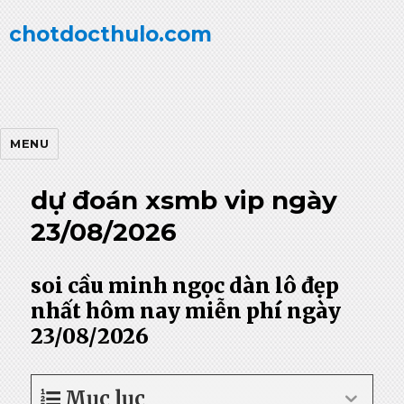
chotdocthulo.com
MENU
dự đoán xsmb vip ngày
23/08/2026
soi cầu minh ngọc dàn lô đẹp
nhất hôm nay miễn phí ngày
23/08/2026
Mục lục