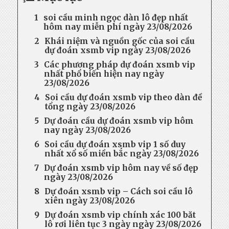
soi cầu minh ngọc dàn lô đẹp nhất
hôm nay miễn phí ngày 23/08/2026
Khái niệm và nguồn gốc của soi cầu
dự đoán xsmb vip ngày 23/08/2026
Các phương pháp dự đoán xsmb vip
nhất phổ biến hiện nay ngày
23/08/2026
Soi cầu dự đoán xsmb vip theo dàn đề
tổng ngày 23/08/2026
Dự đoán cầu dự đoán xsmb vip hôm
nay ngày 23/08/2026
Soi cầu dự đoán xsmb vip 1 số duy
nhất xổ số miền bắc ngày 23/08/2026
Dự đoán xsmb vip hôm nay về số đẹp
ngày 23/08/2026
Dự đoán xsmb vip – Cách soi cầu lô
xiên ngày 23/08/2026
Dự đoán xsmb vip chính xác 100 bắt
lô rơi liên tục 3 ngày ngày 23/08/2026