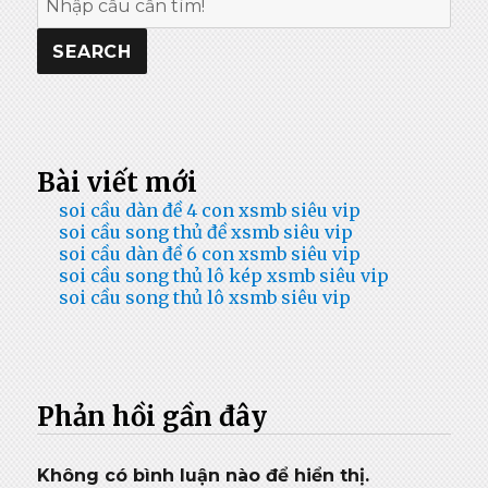
SEARCH
Bài viết mới
soi cầu dàn đề 4 con xsmb siêu vip
soi cầu song thủ đề xsmb siêu vip
soi cầu dàn đề 6 con xsmb siêu vip
soi cầu song thủ lô kép xsmb siêu vip
soi cầu song thủ lô xsmb siêu vip
Phản hồi gần đây
Không có bình luận nào để hiển thị.