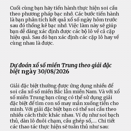
Cuối cùng bạn hãy tiến hành thực hiện soi cầu
theo phương pháp bạc nhớ. Các bước tiến hành
là bạn phân tích kết quả xổ số ngày hôm trước
sau đó thống kê bạc nhớ. Việc làm này sẽ giúp
bạn dễ dàng xác định được các bộ lô về cả cặp
hiệu quả. Sau đó bạn xác định các cặp lô hay về
cùng nhau là được.
Dự đoán xổ số miền Trung theo giải đặc
biệt
ngày 30/08/2026
Giải đặc biệt thường được ứng dụng nhiều để
soi cầu xổ số miền Bắc lẫn miền Nam. Và với xổ
số miền Trung bạn cũng có thể sử dụng giải
đặc biệt để tìm con số may mắn xuống tiền cho
minh. Với giải đặc biệt bạn có thể soi cầu theo
nhiều cách thức khác nhau. Ví dụ như soi bạch
thủ, dàn lô đuôi chạm, cầu ghép số,…. Chi tiết
các thao tác thực hiện sẽ tuân thủ như sau: