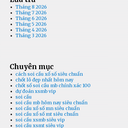
Tháng 8 2026
Tháng 7 2026
Tháng 6 2026
Tháng 5 2026
Tháng 4 2026
Tháng 3 2026
Chuyên mục
cách soi cầu xổ số siêu chuẩn
chốt lô đẹp nhất hôm nay
chốt số soi cầu mb chính xác 100
dự đoán xsmb vip
soi cầu
soi cầu mb hôm nay siêu chuẩn
soi cầu xổ số mn siêu chuẩn
soi cầu xổ số mt siêu chuẩn
soi cầu xsmb siêu vip
soi cầu xsmt siêu vip