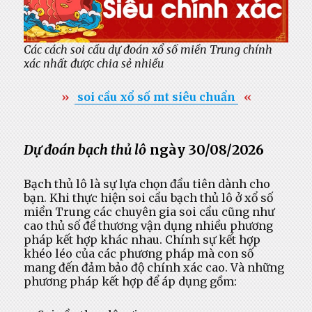
Các cách soi cầu dự đoán xổ số miền Trung chính
xác nhất được chia sẻ nhiều
»
soi cầu xổ số mt siêu chuẩn
«
Dự đoán bạch thủ lô
ngày 30/08/2026
Bạch thủ lô là sự lựa chọn đầu tiên dành cho
bạn. Khi thực hiện soi cầu bạch thủ lô ở xổ số
miền Trung các chuyên gia soi cầu cũng như
cao thủ số đề thương vận dụng nhiều phương
pháp kết hợp khác nhau. Chính sự kết hợp
khéo léo của các phương pháp mà con số
mang đến đảm bảo độ chính xác cao. Và những
phương pháp kết hợp để áp dụng gồm: