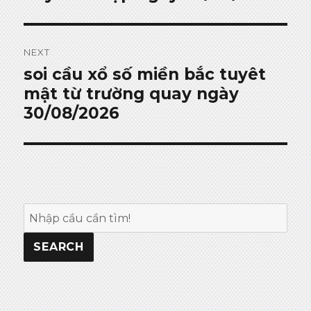
NEXT
Next
soi cầu xổ số miền bắc tuyêt
post:
mật từ trường quay ngày
30/08/2026
SEARCH