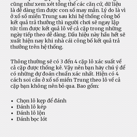
cũng như xem xét tổng thể các căn cứ, dữ liệu
là dễ dàng tìm được con số may mắn. Lý do là vì
ở xổ số miền Trung sau khi hệ thống công bố
kết quả trả thưởng thì người chơi sẽ ngay lập
tức tìm được kết quả lô về cả cặp trong những
ngày tiếp theo dễ dàng. Dấu hiệu này hầu hết sẽ
xuất hiện nay khi nhà cái công bố kết quả trả
thưởng trên hệ thống.
Thông thường sẽ có 3 đến 4 cặp lô xác suất về
cả cặp được thống kê. Vậy nên bạn hãy chú ý để
có những dự đoán chuẩn xác nhất. Hiện có 4
cách soi cầu ở xổ số miền Trung theo lô về cả
cặp bạn không nên bỏ qua. Bao gồm:
Chọn lô kẹp để đánh
Đánh lô kép
Đánh lô lộn
Đánh bọc lót