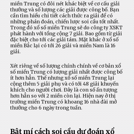
miền Trung có đôi nét khác biệt về cơ cấu giải
thưởng và số lượng các giải được công bố. Bạn
cần tìm hiểu chi tiết cách thức ra giải để có
những phán đoán, chiến lược soi cầu tốt nhất.
Trong đó xổ số miền Trung sẽ do công ty XSKT
phát hành với tổng cộng 7 giải. Bao gồm từ giải
đặc biệt cho tới các giải tám. Mặt khác ở xổ số
miền Bắc lại có tới 26 giải và miền Nam là 16
giải.
Xét riêng về số lượng chính chính về cơ bản xổ
số miền Trung có lượng giải nhất được công bố
ít hơn hẳn. Thế nhưng xổ số miền Trung lại
cộng thêm 5 giải phụ và có tới 48 giải khuyến
khích cho người chơi. Đây là con số ấn tượng
hơn hẳn so với 2 miền còn lại. Hiện nay ở thị
trường miền Trung có khoang 16 nhà đài mở
thưởng cho 6 ngày trong tuần.
Bật mí cách soi cầu dự đoán xổ