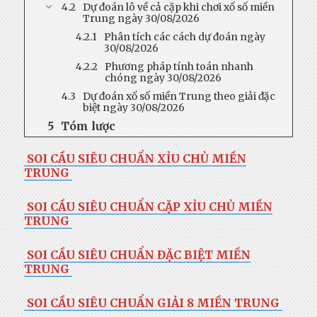
Dự đoán lô về cả cặp khi chơi xổ số miền
Trung ngày 30/08/2026
Phân tích các cách dự đoán ngày
30/08/2026
Phương pháp tính toán nhanh
chóng ngày 30/08/2026
Dự đoán xổ số miền Trung theo giải đặc
biệt ngày 30/08/2026
Tóm lược
SOI CẦU SIÊU CHUẨN XỈU CHỦ MIỀN
TRUNG
SOI CẦU SIÊU CHUẨN CẶP XỈU CHỦ MIỀN
TRUNG
SOI CẦU SIÊU CHUẨN ĐẶC BIỆT MIỀN
TRUNG
SOI CẦU SIÊU CHUẨN GIẢI 8 MIỀN TRUNG