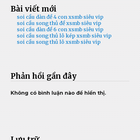
Bài viết mới
soi cầu dàn đề 4 con xsmb siêu vip
soi cầu song thủ đề xsmb siêu vip
soi cầu dàn đề 6 con xsmb siêu vip
soi cầu song thủ lô kép xsmb siêu vip
soi cầu song thủ lô xsmb siêu vip
Phản hồi gần đây
Không có bình luận nào để hiển thị.
Lưu trữ