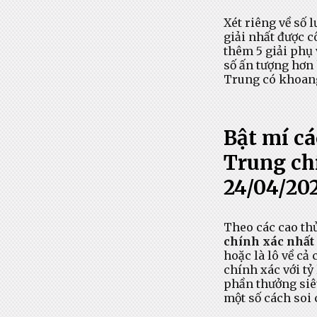
Xét riêng về số 
giải nhất được c
thêm 5 giải phụ 
số ấn tượng hơn 
Trung có khoang
Bật mí cá
Trung ch
24/04/20
Theo các cao thủ
chính xác nhấ
hoặc là lô về cả
chính xác với t
phần thưởng siê
một số cách soi c