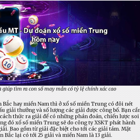
à giúp tìm ra con số may mắn có tỷ lệ chính xác cao
n Bắc hay miền Nam thì ở xổ số miền Trung có đôi nét
cấu giải thưởng và số lượng các giải được công bố. Bạn cầ
t cách thức ra giải để có những phán đoán, chiến lược soi
rong đó xổ số miền Trung sẽ do công ty XSKT phát hành
iải. Bao gồm từ giải đặc biệt cho tới các giải tám. Mặt
 Bắc lại có tới 25 giải và miền Nam là 13 giải.