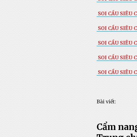
SOI CẦU SIÊU
SOI CẦU SIÊU
SOI CẦU SIÊU
SOI CẦU SIÊU
SOI CẦU SIÊU
Bài viết:
Cẩm nang