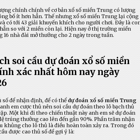
lượng chính chính về cơ bản xổ số miền Trung có lượng
ông bố ít hơn hẳn. Thế nhưng xổ số miền Trung lại cộng
và có tới 43 giải khuyến khích cho người chơi. Đây là co
hẳn so với 2 miền còn lại. Hiện nay ở thị trường miền
 16 nhà đài mở thưởng cho 2 ngày trong tuần.
ch soi cầu dự đoán xổ số miền
ính xác nhất hôm nay ngày
26
 số để nhận định, để có thể
dự đoán xổ số miền Trung
t
anh em cược thủ nên soi cầu dự đoán theo lô bạch thủ
 cặp. Một khi đi theo chiến thuật này anh em sẽ dự đoán
ỷ lệ trúng thưởng cao lên đến gần 90%. Phần trăm nhận
u khủng cho lô thủ là điều hoàn toàn xảy ra. Trong đó
ầu được cao thủ số đề gợi ý là: