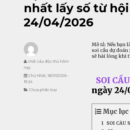
nhất lấy số từ hộ
24/04/2026
Mô tả: Nếu bạn l
soi cầu dự đoán
sẽ hài lòng khi 
Author
chốt cầu độc thủ hôm
nay
Posted
Chủ Nhật, 18/01/2026 -
SOI CẦ
on
19:24
ngày 24/
Categories
Chưa phân loại
Mục lục
SOI CẦU 