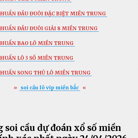
 CHUẨN ĐẦU ĐUÔI ĐẶC BIỆT MIỀN TRUNG
 CHUẨN ĐẦU ĐUÔI GIẢI 8 MIỀN TRUNG
 CHUẨN BAO LÔ MIỀN TRUNG
 CHUẨN LÔ 3 SỐ MIỀN TRUNG
 CHUẨN SONG THỦ LÔ MIỀN TRUNG
»
soi cầu lô vip miền bắc
«
 soi cầu dự đoán xổ số miền