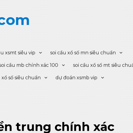
.com
ầu xsmt siêu vip
soi cầu xổ số mn siêu chuẩn
 soi cầu mb chính xác 100
soi cầu xổ số mt siêu chu
u xổ số siêu chuẩn
dự đoán xsmb vip
ền trung chính xác