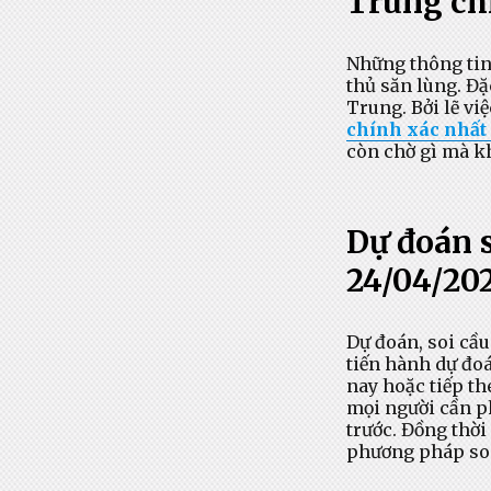
Trung ch
Những thông tin
thủ săn lùng. Đặ
Trung. Bởi lẽ vi
chính xác nhất
còn chờ gì mà kh
Dự đoán s
24/04/20
Dự đoán, soi cầ
tiến hành dự đo
nay hoặc tiếp t
mọi người cần p
trước. Đồng thờ
phương pháp soi