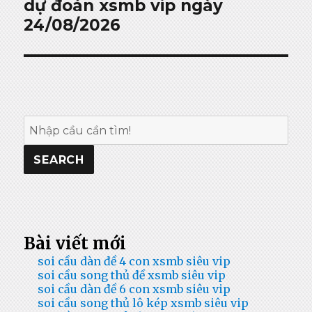
Next
dự đoán xsmb vip ngày
post:
24/08/2026
SEARCH
Bài viết mới
soi cầu dàn đề 4 con xsmb siêu vip
soi cầu song thủ đề xsmb siêu vip
soi cầu dàn đề 6 con xsmb siêu vip
soi cầu song thủ lô kép xsmb siêu vip