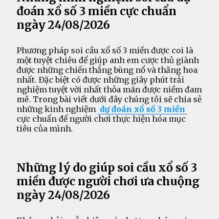
đoán xổ số 3 miền cực chuẩn
ngày 24/08/2026
Phương pháp soi cầu xổ số 3 miền được coi là
một tuyệt chiêu để giúp anh em cược thủ giành
được những chiến thắng bùng nổ và thăng hoa
nhất. Đặc biệt có được những giây phút trải
nghiệm tuyệt vời nhất thỏa mãn được niềm đam
mê. Trong bài viết dưới đây chúng tôi sẽ chia sẻ
những kinh nghiệm
dự đoán xổ số 3 miền
cực chuẩn để người chơi thực hiện hóa mục
tiêu của mình.
Những lý do giúp soi cầu xổ số 3
miền được người chơi ưa chuộng
ngày 24/08/2026