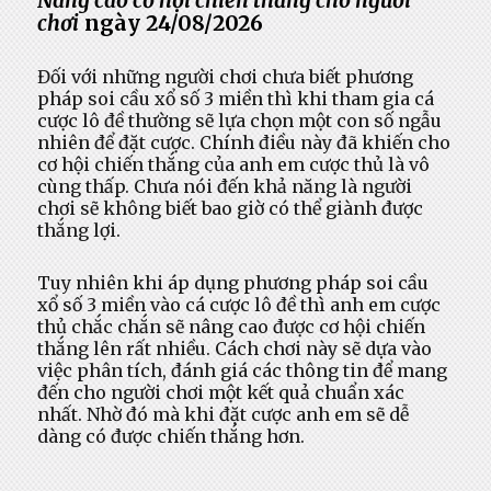
chơi
ngày 24/08/2026
Đối với những người chơi chưa biết phương
pháp soi cầu xổ số 3 miền thì khi tham gia cá
cược lô đề thường sẽ lựa chọn một con số ngẫu
nhiên để đặt cược. Chính điều này đã khiến cho
cơ hội chiến thắng của anh em cược thủ là vô
cùng thấp. Chưa nói đến khả năng là người
chơi sẽ không biết bao giờ có thể giành được
thắng lợi.
Tuy nhiên khi áp dụng phương pháp soi cầu
xổ số 3 miền vào cá cược lô đề thì anh em cược
thủ chắc chắn sẽ nâng cao được cơ hội chiến
thắng lên rất nhiều. Cách chơi này sẽ dựa vào
việc phân tích, đánh giá các thông tin để mang
đến cho người chơi một kết quả chuẩn xác
nhất. Nhờ đó mà khi đặt cược anh em sẽ dễ
dàng có được chiến thắng hơn.