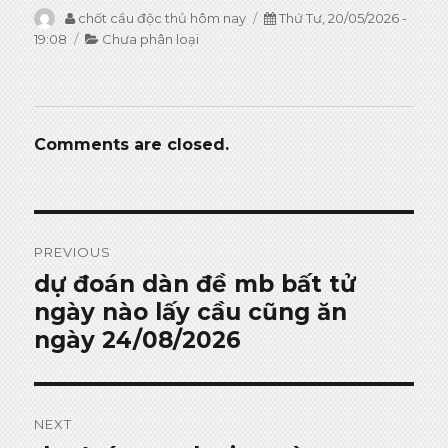
Author
Posted
chốt cầu độc thủ hôm nay
Thứ Tư, 20/05/2026 -
on
Categories
19:08
Chưa phân loại
Comments are closed.
Điều
hướng
PREVIOUS
Previous
dự đoán dàn đề mb bất tử
bài
post:
ngày nào lấy cầu cũng ăn
viết
ngày 24/08/2026
NEXT