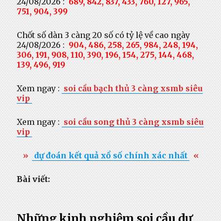
24/08/2026 :
689, 842, 837, 433, 760, 127, 965,
751, 904, 399
Chốt số dàn 3 càng 20 số có tỷ lệ về cao ngày
24/08/2026 :
904, 486, 258, 265, 984, 248, 194,
306, 191, 908, 110, 390, 196, 154, 275, 144, 468,
139, 496, 919
Xem ngay :
soi cầu bạch thủ 3 càng xsmb siêu
vip
Xem ngay :
soi cầu song thủ 3 càng xsmb siêu
vip
»
dự đoán kết quả xổ số chính xác nhất
«
Bài viết:
Những kinh nghiệm soi cầu dự