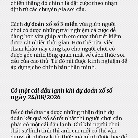
chiến thắng đó chính là đặt cược theo nhận
định từ các chuyên gia soi cầu.
Cách
dự đoán xổ số 3 miền
vừa giúp người
chơi có được những trải nghiệm cá cược dễ
dàng hơn vừa giúp anh em cược thủ tiết kiệm
được rất nhiều thời gian. Hơn thế nữa, việc
tham khảo này cũng tạo cho người chơi có
được góc nhìn tổng quan nhất về cách thức soi
cầu của cao thủ. Từ đó rút được kinh nghiệm để
áp dụng cho chính bản thân mình.
Có một cái đầu lạnh khi dự đoán xổ số
ngày 24/08/2026
Để có thể đưa ra được những nhận định dự
đoán kết quả xổ số tốt nhất thì người chơi cần
phải có một cái đầu lạnh. Chỉ khi người chơi
thật sự bình tĩnh thì anh em mới có thể vận
dụng tốt những kiến thức mà mình được học để