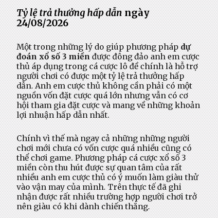
Tỷ lệ trả thưởng hấp dẫn
ngày
24/08/2026
Một trong những lý do giúp phương pháp
dự
đoán xổ số 3 miền
được đông đảo anh em cược
thủ áp dụng trong cá cược lô đề chính là hỗ trợ
người chơi có được một tỷ lệ trả thưởng hấp
dẫn. Anh em cược thủ không cần phải có một
nguồn vốn đặt cược quá lớn nhưng vẫn có cơ
hội tham gia đặt cược và mang về những khoản
lợi nhuận hấp dẫn nhất.
Chính vì thế mà ngay cả những những người
chơi mới chưa có vốn cược quá nhiều cũng có
thể chơi game. Phương pháp cá cược xổ số 3
miền còn thu hút được sự quan tâm của rất
nhiều anh em cược thủ có ý muốn làm giàu thử
vào vận may của mình. Trên thực tế đã ghi
nhận được rất nhiều trường hợp người chơi trở
nên giàu có khi dành chiến thắng.