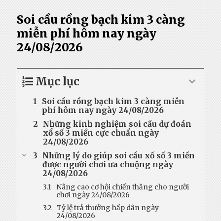
Soi cầu rồng bạch kim 3 càng
miễn phí hôm nay ngày
24/08/2026
Mục lục
Soi cầu rồng bạch kim 3 càng miễn
phí hôm nay ngày 24/08/2026
Những kinh nghiệm soi cầu dự đoán
xổ số 3 miền cực chuẩn ngày
24/08/2026
Những lý do giúp soi cầu xổ số 3 miền
được người chơi ưa chuộng ngày
24/08/2026
Nâng cao cơ hội chiến thắng cho người
chơi ngày 24/08/2026
Tỷ lệ trả thưởng hấp dẫn ngày
24/08/2026