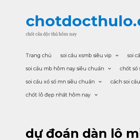
chotdocthulo
chốt cầu độc thủ hôm nay
Trang chủ
soi cầu xsmb siêu vip
soi c
soi cầu mb hôm nay siêu chuẩn
chốt số
soi cầu xổ số mn siêu chuẩn
cách soi cầ
chốt lô đẹp nhất hôm nay
dự đoán dàn lô m