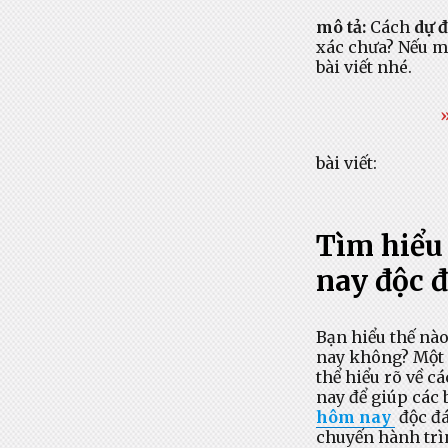
mô tả:
Cách
dự 
xác chưa? Nếu m
bài viết nhé.
bài viết:
Tìm hiểu
nay độc đ
Bạn hiểu thế nào
nay không? Một 
thể hiểu rõ về c
nay để giúp các 
hôm nay
độc đá
chuyến hành trì