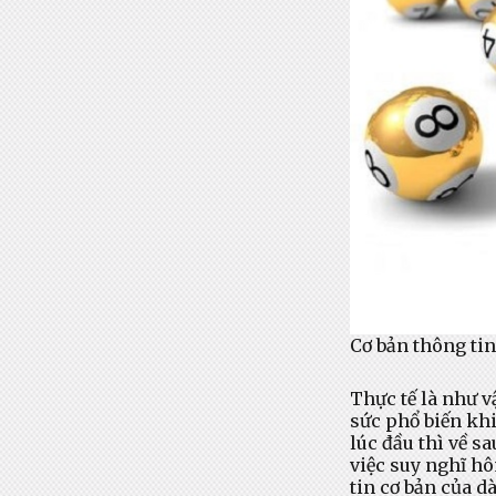
Cơ bản thông tin
Thực tế là như v
sức phổ biến khi
lúc đầu thì về s
việc suy nghĩ h
tin cơ bản của d