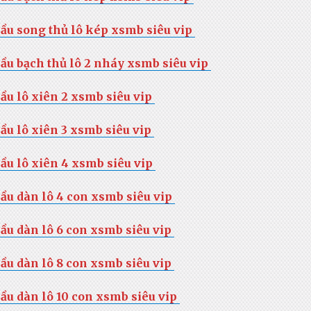
cầu song thủ lô kép xsmb siêu vip
cầu bạch thủ lô 2 nháy xsmb siêu vip
cầu lô xiên 2 xsmb siêu vip
cầu lô xiên 3 xsmb siêu vip
cầu lô xiên 4 xsmb siêu vip
cầu dàn lô 4 con xsmb siêu vip
cầu dàn lô 6 con xsmb siêu vip
cầu dàn lô 8 con xsmb siêu vip
cầu dàn lô 10 con xsmb siêu vip