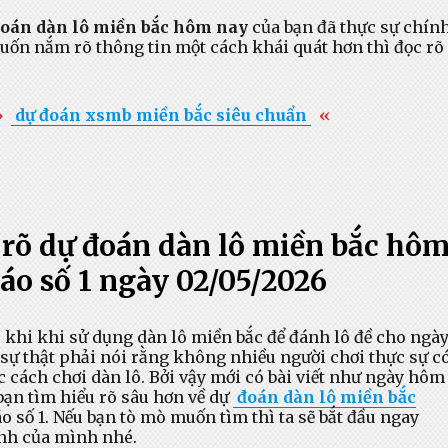
đoán dàn lô miền bắc hôm nay
của bạn đã thực sự chín
uốn nắm rõ thông tin một cách khái quát hơn thì đọc rõ
»
dự đoán xsmb miền bắc siêu chuẩn
«
 rõ dự đoán dàn lô miền bắc hô
áo số 1 ngày 02/05/2026
 khi khi sử dụng dàn lô miền bắc để đánh lô đề cho ngà
sự thật phải nói rằng không nhiều người chơi thực sự c
ác cách chơi dàn lô. Bởi vậy mới có bài viết như ngày hôm
bạn tìm hiểu rõ sâu hơn về dự
đoán dàn lô miền bắc
o số 1. Nếu bạn tò mò muốn tìm thì ta sẽ bắt đầu ngay
nh của mình nhé.