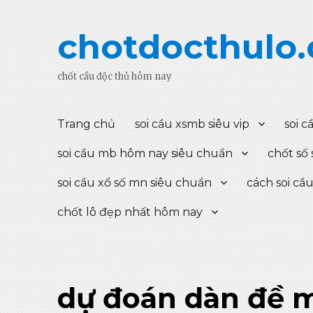
chotdocthulo
chốt cầu độc thủ hôm nay
Trang chủ
soi cầu xsmb siêu vip
soi c
soi cầu mb hôm nay siêu chuẩn
chốt số
soi cầu xổ số mn siêu chuẩn
cách soi cầ
chốt lô đẹp nhất hôm nay
dự đoán dàn đề m