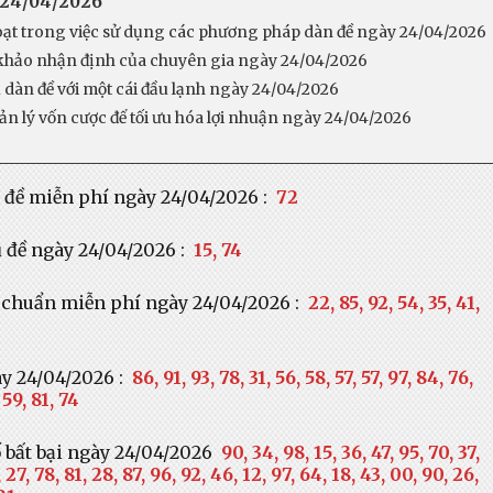
 24/04/2026
oạt trong việc sử dụng các phương pháp dàn đề ngày 24/04/2026
hảo nhận định của chuyên gia ngày 24/04/2026
u dàn đề với một cái đầu lạnh ngày 24/04/2026
uản lý vốn cược để tối ưu hóa lợi nhuận ngày 24/04/2026
ủ đề miễn phí ngày 24/04/2026 :
72
 đề ngày 24/04/2026 :
15, 74
c chuẩn miễn phí ngày 24/04/2026 :
22, 85, 92, 54, 35, 41,
ày 24/04/2026 :
86, 91, 93, 78, 31, 56, 58, 57, 57, 97, 84, 76,
 59, 81, 74
 bất bại ngày 24/04/2026
90, 34, 98, 15, 36, 47, 95, 70, 37,
 27, 78, 81, 28, 87, 96, 92, 46, 12, 97, 64, 18, 43, 00, 90, 26,