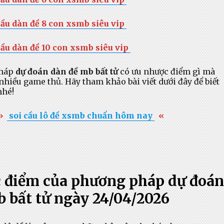
cầu dàn đề 8 con xsmb siêu vip
cầu dàn đề 10 con xsmb siêu vip
háp
dự đoán dàn đề mb bất tử
có ưu nhược điểm gì mà
 nhiều game thủ. Hãy tham khảo bài viết dưới đây để biết
nhé!
»
soi cầu lô đề xsmb chuẩn hôm nay
«
 điểm của phương pháp dự đoá
b bất tử ngày 24/04/2026