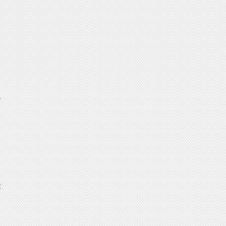
n
t
.