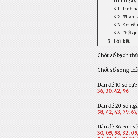
thủ ngày
Linh h
Tham k
Soi cầ
Biết q
Lời kết
Chốt số bạch th
Chốt số song thủ
Dàn đề 10 số cự
36, 30, 42, 96
Dàn đề 20 số ng
58, 42, 43, 79, 67,
Dàn đề 36 con số
30, 05, 58, 32, 05,