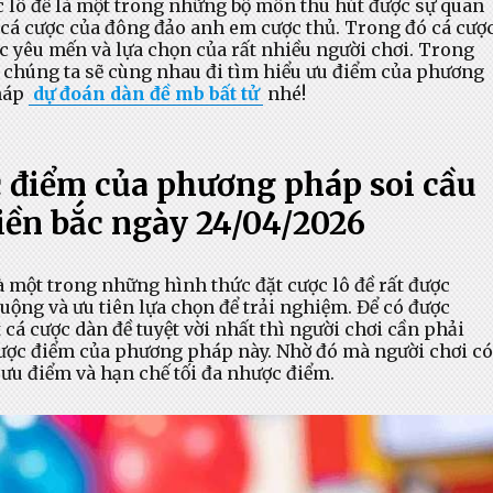
c lô đề là một trong những bộ môn thu hút được sự quan
 cá cược của đông đảo anh em cược thủ. Trong đó cá cượ
c yêu mến và lựa chọn của rất nhiều người chơi. Trong
y chúng ta sẽ cùng nhau đi tìm hiểu ưu điểm của phương
háp
dự đoán dàn đề mb bất tử
nhé!
 điểm của phương pháp soi cầu
iền bắc ngày 24/04/2026
à một trong những hình thức đặt cược lô đề rất được
uộng và ưu tiên lựa chọn để trải nghiệm. Để có được
cá cược dàn đề tuyệt vời nhất thì người chơi cần phải
ợc điểm của phương pháp này. Nhờ đó mà người chơi c
 ưu điểm và hạn chế tối đa nhược điểm.