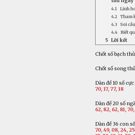
thủ ngày
Linh h
Tham k
Soi cầu
Biết q
Lời kết
Chốt số bạch thủ
Chốt số song thủ
Dàn đề 10 số cự
70, 17, 77, 18
Dàn đề 20 số ngà
62, 82, 62, 81, 70
Dàn đề 36 con số
70, 49, 08, 24, 25,