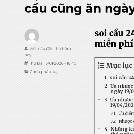
cầu cũng ăn ngày
soi cầu 
miễn phí
Author
chốt cầu độc thủ hôm
nay
Posted
Thứ Ba, 13/01/2026 - 18:45
Mục lục
on
Categories
Chưa phân loại
soi cầu 2
Ưu nhược
ngày 19/
Ưu nhược 
19/04/20
Ưu điểm
Nhược 
Những ki