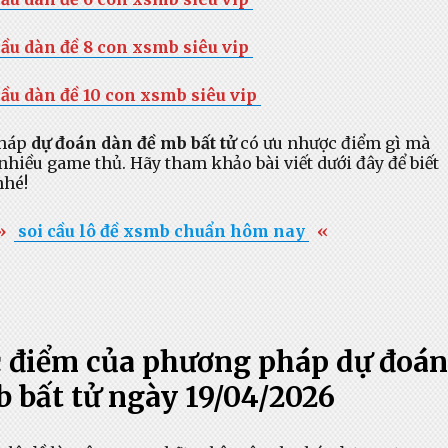
cầu dàn đề 8 con xsmb siêu vip
cầu dàn đề 10 con xsmb siêu vip
háp
dự đoán dàn đề mb bất tử
có ưu nhược điểm gì mà
 nhiều game thủ. Hãy tham khảo bài viết dưới đây để biết
nhé!
»
soi cầu lô đề xsmb chuẩn hôm nay
«
 điểm của phương pháp dự đoá
 bất tử ngày 19/04/2026