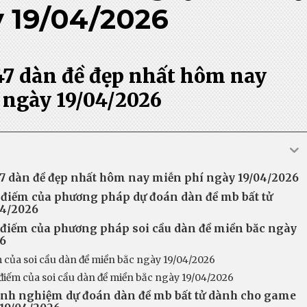
 19/04/2026
247 dàn đề đẹp nhất hôm nay
 ngày 19/04/2026
47 dàn đề đẹp nhất hôm nay miễn phí ngày 19/04/2026
 điểm của phương pháp dự đoán dàn đề mb bất tử
04/2026
điểm của phương pháp soi cầu dàn đề miền bắc ngày
26
 của soi cầu dàn đề miền bắc ngày 19/04/2026
điểm của soi cầu dàn đề miền bắc ngày 19/04/2026
nh nghiệm dự đoán dàn đề mb bất tử dành cho game