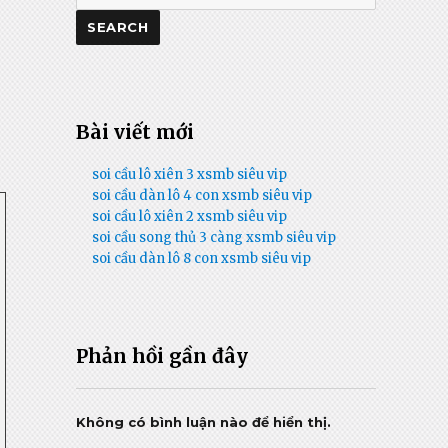
SEARCH
Bài viết mới
soi cầu lô xiên 3 xsmb siêu vip
soi cầu dàn lô 4 con xsmb siêu vip
soi cầu lô xiên 2 xsmb siêu vip
soi cầu song thủ 3 càng xsmb siêu vip
soi cầu dàn lô 8 con xsmb siêu vip
Phản hồi gần đây
Không có bình luận nào để hiển thị.