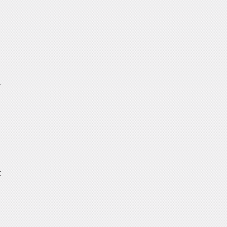
n
t
.