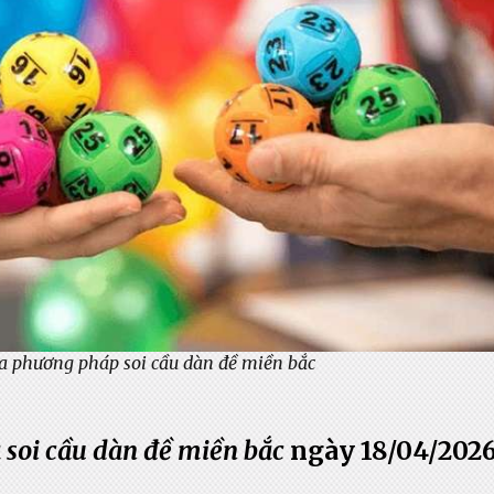
a phương pháp soi cầu dàn đề miền bắc
 soi cầu dàn đề miền bắc
ngày 18/04/202