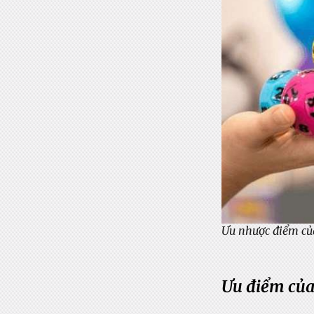
Ưu nhược điểm củ
Ưu điểm của