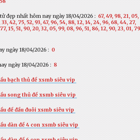
 58
 tử đẹp nhất hôm nay ngày 18/04/2026 :
67, 49, 98, 21, 05,
 33, 42, 75, 52, 93, 47, 96, 54, 88, 12, 14, 24, 96, 68, 44, 27,
 77, 15, 51, 90, 20, 32, 05, 99, 08, 96, 51, 86, 12, 90, 23, 01, 79
ay ngày 18/04/2026 :
0
nay ngày 18/04/2026 :
8
cầu bạch thủ đề xsmb siêu vip
cầu song thủ đề xsmb siêu vip
cầu đề đầu đuôi xsmb siêu vip
cầu dàn đề 4 con xsmb siêu vip
cầu dàn đề 6 con xsmb siêu vip