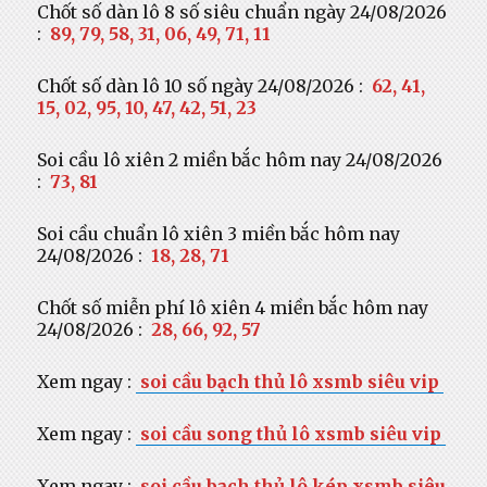
Chốt số dàn lô 8 số siêu chuẩn ngày 24/08/2026
:
89, 79, 58, 31, 06, 49, 71, 11
Chốt số dàn lô 10 số ngày 24/08/2026 :
62, 41,
15, 02, 95, 10, 47, 42, 51, 23
Soi cầu lô xiên 2 miền bắc hôm nay 24/08/2026
:
73, 81
Soi cầu chuẩn lô xiên 3 miền bắc hôm nay
24/08/2026 :
18, 28, 71
Chốt số miễn phí lô xiên 4 miền bắc hôm nay
24/08/2026 :
28, 66, 92, 57
Xem ngay :
soi cầu bạch thủ lô xsmb siêu vip
Xem ngay :
soi cầu song thủ lô xsmb siêu vip
Xem ngay :
soi cầu bạch thủ lô kép xsmb siêu