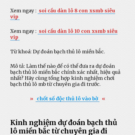
Xem ngay :
soi cầu dàn lô 8 con xsmb siêu
vip
Xem ngay :
soi cầu dàn lô 10 con xsmb siêu
vip
Từ khoá: Dự đoán bạch thủ lô miền bắc.
Mô tả: Làm thế nào để có thể đưa ra dự đoán
bạch thủ lô miền bắc chính xác nhất, hiệu quả
nhất? Hãy cùng tổng hợp kinh nghiệm chơi
bạch thủ lô mb từ chuyên gia đi trước.
»
chốt số độc thủ lô vào bờ
«
Kinh nghiệm dự đoán bạch thủ
lô miền bắc từ chuyên gia đi