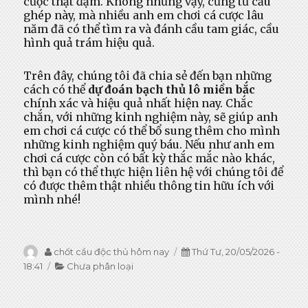
cược thật đậm. Không những vậy, cũng từ cầu
ghép này, mà nhiều anh em chơi cá cược lâu
năm đã có thể tìm ra và đánh cầu tam giác, cầu
hình quả trám hiệu quả.
Trên đây, chúng tôi đã chia sẻ đến bạn những
cách có thể
dự đoán bạch thủ lô miền bắc
chính xác và hiệu quả nhất hiện nay. Chắc
chắn, với những kinh nghiệm này, sẽ giúp anh
em chơi cá cược có thể bổ sung thêm cho mình
những kinh nghiệm quý báu. Nếu như anh em
chơi cá cược còn có bất kỳ thắc mắc nào khác,
thì bạn có thể thực hiện liên hệ với chúng tôi để
có được thêm thật nhiều thông tin hữu ích với
mình nhé!
Author
Posted
chốt cầu độc thủ hôm nay
Thứ Tư, 20/05/2026 -
on
Categories
18:41
Chưa phân loại