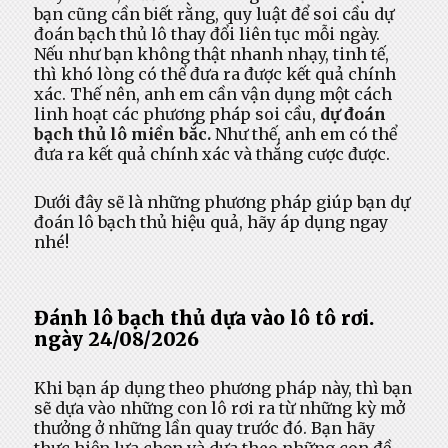
bạn cũng cần biết rằng, quy luật để soi cầu dự
đoán bạch thủ lô thay đổi liên tục mỗi ngày.
Nếu như bạn không thật nhanh nhạy, tinh tế,
thì khó lòng có thể đưa ra được kết quả chính
xác. Thế nên, anh em cần vận dụng một cách
linh hoạt các phương pháp soi cầu,
dự đoán
bạch thủ lô miền bắc.
Như thế, anh em có thể
đưa ra kết quả chính xác và thắng cược được.
Dưới đây sẽ là những phương pháp giúp bạn dự
đoán lô bạch thủ hiệu quả, hãy áp dụng ngay
nhé!
Đánh lô bạch thủ dựa vào lô tô rơi.
ngày 24/08/2026
Khi bạn áp dụng theo phương pháp này, thì bạn
sẽ dựa vào những con lô rơi ra từ những kỳ mở
thưởng ở những lần quay trước đó. Bạn hãy
thực hiện lựa chọn và dựa theo những con đề