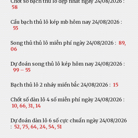
Chốt số bạch thủ lô đẹp nhất ngày 24/08/2026 :
58
Cầu bạch thủ lô kép mb hôm nay 24/08/2026 :
55
Song thủ thủ lô miễn phí ngày 24/08/2026 :
89,
06
Dự đoán song thủ lô kép hôm nay 24/08/2026 :
99 – 55
Bạch thủ lô 2 nháy miền bắc 24/08/2026 :
15
Chốt số dàn lô 4 số miễn phí ngày 24/08/2026 :
10, 66, 31, 14
Dự đoán dàn lô 6 số cực chuẩn ngày 24/08/2026
:
52, 75, 64, 24, 54, 51