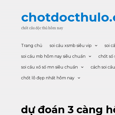
chotdocthulo
chốt cầu độc thủ hôm nay
Trang chủ
soi cầu xsmb siêu vip
soi c
soi cầu mb hôm nay siêu chuẩn
chốt số
soi cầu xổ số mn siêu chuẩn
cách soi cầ
chốt lô đẹp nhất hôm nay
dự đoán 3 càng h