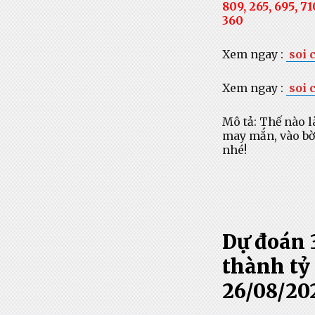
809, 265, 695, 710
360
Xem ngay :
soi 
Xem ngay :
soi 
Mô tả: Thế nào 
may mắn, vào bờ 
nhé!
Dự đoán 
thành tỷ
26/08/20