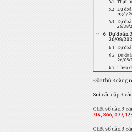
Thực h
Dự đoán
ngày 2
Dự đoán
26/08/
Dự đoán 
26/08/20
Dự đoá
Dự đoá
26/08/
Theo d
Độc thủ 3 càng 
Soi cầu cặp 3 c
Chốt số dàn 3 cà
314, 866, 077, 12
Chốt số dàn 3 cà