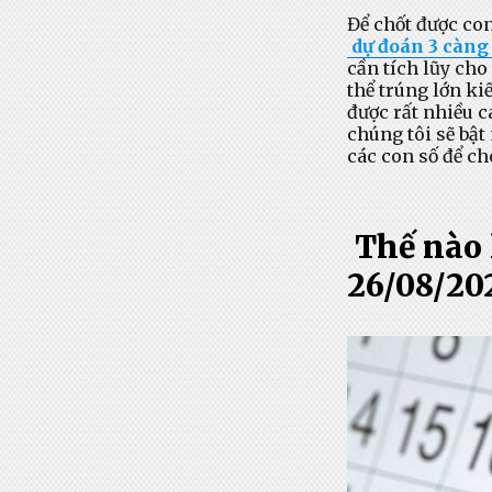
Để chốt được co
dự đoán 3 càn
cần tích lũy cho
thể trúng lớn ki
được rất nhiều c
chúng tôi sẽ bật
các con số để c
Thế nào 
26/08/20