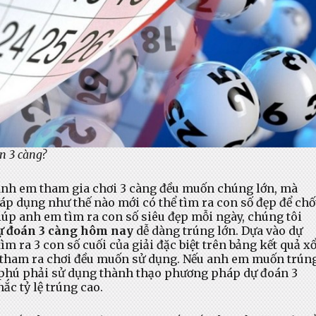
n 3 càng?
nh em tham gia chơi 3 càng đều muốn chúng lớn, mà
áp dụng như thế nào mới có thể tìm ra con số đẹp để chố
iúp anh em tìm ra con số siêu đẹp mỗi ngày, chúng tôi
ự đoán 3 càng hôm nay
dễ dàng trúng lớn. Dựa vào dự
ìm ra 3 con số cuối của giải đặc biệt trên bảng kết quả x
 tham ra chơi đều muốn sử dụng. Nếu anh em muốn trún
ỷ phú phải sử dụng thành thạo phương pháp dự đoán 3
c tỷ lệ trúng cao.