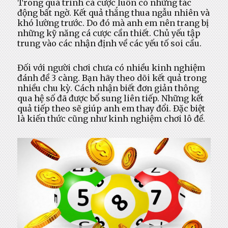
Trong quá trình cá cược luôn có những tác
động bất ngờ. Kết quả thắng thua ngẫu nhiên và
khó lường trước. Do đó mà anh em nên trang bị
những kỹ năng cá cược cần thiết. Chủ yếu tập
trung vào các nhận định về các yếu tố soi cầu.
Đối với người chơi chưa có nhiều kinh nghiệm
đánh đề 3 càng. Bạn hãy theo dõi kết quả trong
nhiều chu kỳ. Cách nhận biết đơn giản thông
qua hệ số đã được bổ sung liên tiếp. Những kết
quả tiếp theo sẽ giúp anh em thay đổi. Đặc biệt
là kiến thức cũng như kinh nghiệm chơi lô đề.