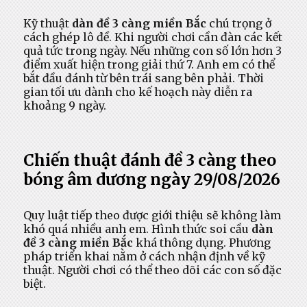
Kỹ thuật
dàn đề 3 càng miền Bắc
chú trọng ở
cách ghép lô đề. Khi người chơi cần đàn các kết
quả tức trong ngày. Nếu những con số lớn hơn 3
điểm xuất hiện trong giải thứ 7. Anh em có thể
bắt đầu đánh từ bên trái sang bên phải. Thời
gian tối ưu dành cho kế hoạch này diễn ra
khoảng 9 ngày.
Chiến thuật đánh đề 3 càng theo
bóng âm dương ngày 29/08/2026
Quy luật tiếp theo được giới thiệu sẽ không làm
khó quá nhiều anh em. Hình thức soi cầu
dàn
đề 3 càng miền Bắc
khá thông dụng. Phương
pháp triển khai nằm ở cách nhận định về kỹ
thuật. Người chơi có thể theo dõi các con số đặc
biệt.