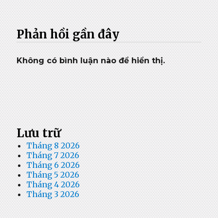
Phản hồi gần đây
Không có bình luận nào để hiển thị.
Lưu trữ
Tháng 8 2026
Tháng 7 2026
Tháng 6 2026
Tháng 5 2026
Tháng 4 2026
Tháng 3 2026