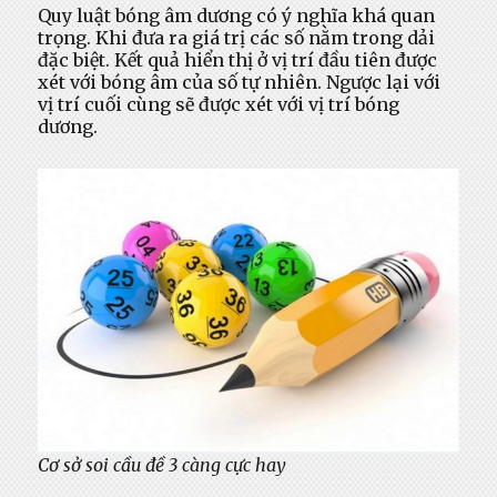
Quy luật bóng âm dương có ý nghĩa khá quan
trọng. Khi đưa ra giá trị các số nằm trong dải
đặc biệt. Kết quả hiển thị ở vị trí đầu tiên được
xét với bóng âm của số tự nhiên. Ngược lại với
vị trí cuối cùng sẽ được xét với vị trí bóng
dương.
Cơ sở soi cầu đề 3 càng cực hay