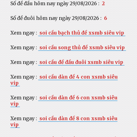
Số đề đầu hôm nay ngày 29/08/2026 :
2
Số đề đuôi hôm nay ngày 29/08/2026 :
6
Xem ngay :
soi cầu bạch thủ đề xsmb siêu vip
Xem ngay :
soi cầu song thủ đề xsmb siêu vip
Xem ngay :
soi cầu đề đầu đuôi xsmb siêu vip
Xem ngay :
soi cầu dàn đề 4 con xsmb siêu
vip
Xem ngay :
soi cầu dàn đề 6 con xsmb siêu
vip
Xem ngay :
soi cầu dàn đề 8 con xsmb siêu
vip