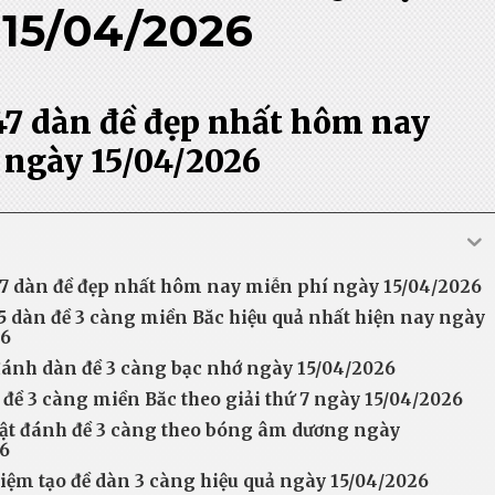
 15/04/2026
247 dàn đề đẹp nhất hôm nay
 ngày 15/04/2026
47 dàn đề đẹp nhất hôm nay miễn phí ngày 15/04/2026
 5 dàn đề 3 càng miền Bắc hiệu quả nhất hiện nay ngày
26
đánh dàn đề 3 càng bạc nhớ ngày 15/04/2026
đề 3 càng miền Bắc theo giải thứ 7 ngày 15/04/2026
ật đánh đề 3 càng theo bóng âm dương ngày
26
ệm tạo đề dàn 3 càng hiệu quả ngày 15/04/2026