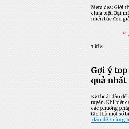
Meta des: Giới t
chưa biết. Bật 
miền bắc đơn giả
»
Title:
Gợi ý top
quả nhất
Kỹ thuật dàn đề 
tuyến. Khi biết 
các phương pháp 
tân thủ một số bí
dàn đề 3 càng 