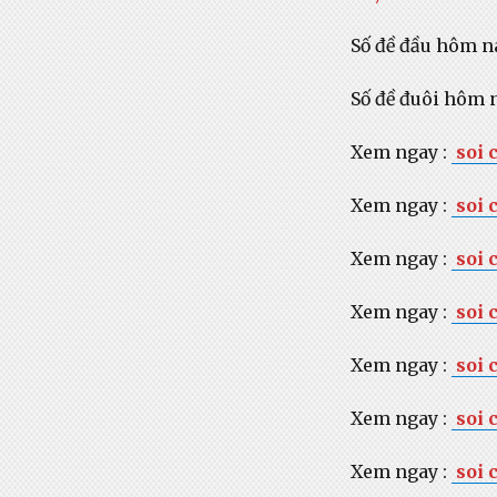
Số đề đầu hôm n
Số đề đuôi hôm 
Xem ngay :
soi 
Xem ngay :
soi 
Xem ngay :
soi 
Xem ngay :
soi 
Xem ngay :
soi 
Xem ngay :
soi 
Xem ngay :
soi 