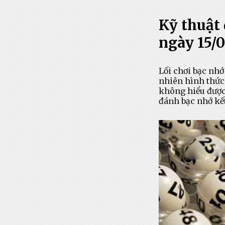
Kỹ thuật
ngày 15/
Lối chơi bạc nhớ
nhiên hình thức 
không hiểu được
đánh bạc nhớ kế