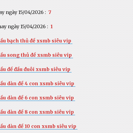
ay ngày 15/04/2026 :
7
nay ngày 15/04/2026 :
1
cầu bạch thủ đề xsmb siêu vip
cầu song thủ đề xsmb siêu vip
cầu đề đầu đuôi xsmb siêu vip
cầu dàn đề 4 con xsmb siêu vip
cầu dàn đề 6 con xsmb siêu vip
cầu dàn đề 8 con xsmb siêu vip
cầu dàn đề 10 con xsmb siêu vip