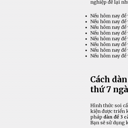
nghiệp để lại nh
Nếu hôm nay đề
Nếu hôm nay đề
Nếu hôm nay đề
Nếu hôm nay đề
Nếu hôm nay đề
Nếu hôm nay đề
Nếu hôm nay đề
Nếu hôm nay đề
Cách dàn 
thứ 7 ngà
Hình thức soi cầ
kiện được triển 
pháp
dàn đề 3 
Bạn sẽ sử dụng k