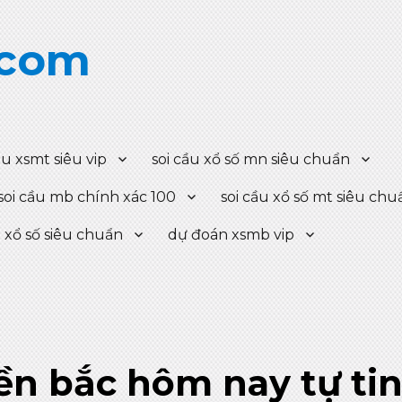
.com
ầu xsmt siêu vip
soi cầu xổ số mn siêu chuẩn
 soi cầu mb chính xác 100
soi cầu xổ số mt siêu chu
u xổ số siêu chuẩn
dự đoán xsmb vip
ền bắc hôm nay tự ti