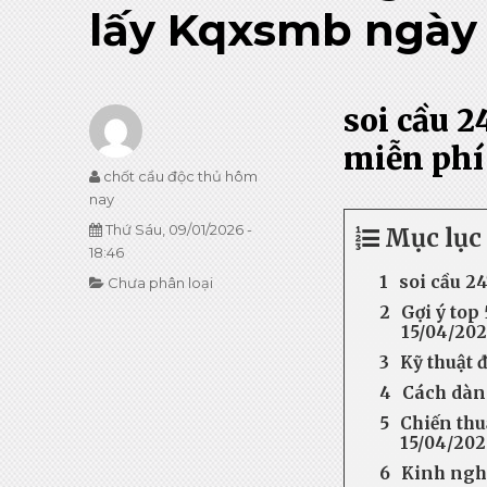
lấy Kqxsmb ngày
soi cầu 
miễn phí
Author
chốt cầu độc thủ hôm
nay
Posted
Thứ Sáu, 09/01/2026 -
Mục lục
on
18:46
soi cầu 2
Categories
Chưa phân loại
Gợi ý top
15/04/20
Kỹ thuật 
Cách dàn 
Chiến thu
15/04/20
Kinh nghi