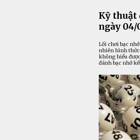
Kỹ thuật
ngày 04/
Lối chơi bạc nhớ
nhiên hình thức 
không hiểu được
đánh bạc nhớ kế