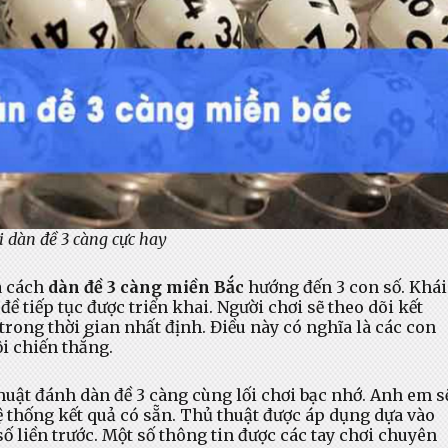
i dàn đề 3 càng cực hay
a cách
dàn đề 3 càng miền Bắc
hướng đến 3 con số. Khái
đề tiếp tục được triển khai. Người chơi sẽ theo dõi kết
rong thời gian nhất định. Điều này có nghĩa là các con
ội chiến thắng.
huật đánh dàn đề 3 càng cùng lối chơi bạc nhớ. Anh em s
 thống kết quả có sẵn. Thủ thuật được áp dụng dựa vào
số liền trước. Một số thông tin được các tay chơi chuyên