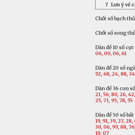
Lưu ý về 
Chốt số bạch th
Chốt số song th
Dàn đề 10 số cự
06, 00, 06, 61
Dàn đề 20 số ng
92, 68, 24, 88, 34
Dàn đề 36 con s
21, 56, 80, 26, 42,
25, 71, 95, 78, 55
Dàn đề 50 số bấ
19, 91, 39, 27, 28,
30, 06, 99, 88, 76,
10, 07