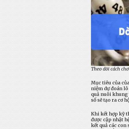
Theo dõi cách chơ
Mục tiêu của củ
niệm dự đoán lô 
quả nuôi khung t
số sẽ tạo ra cơ h
Khi kết hợp kỹ t
được cập nhật hệ
kết quả các con 