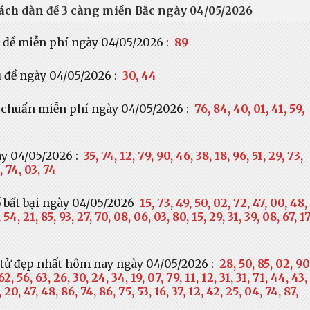
cách dàn đề 3 càng miền Bắc ngày 04/05/2026
ủ đề miễn phí ngày 04/05/2026 :
89
ủ đề ngày 04/05/2026 :
30, 44
c chuẩn miễn phí ngày 04/05/2026 :
76, 84, 40, 01, 41, 59,
ày 04/05/2026 :
35, 74, 12, 79, 90, 46, 38, 18, 96, 51, 29, 73,
, 74, 03, 74
ố bất bại ngày 04/05/2026
15, 73, 49, 50, 02, 72, 47, 00, 48,
 54, 21, 85, 93, 27, 70, 08, 06, 03, 80, 15, 29, 31, 39, 08, 67, 17
t tử đẹp nhất hôm nay ngày 04/05/2026 :
28, 50, 85, 02, 90
 62, 56, 63, 26, 30, 24, 34, 19, 07, 79, 11, 12, 31, 31, 71, 44, 43,
 20, 47, 48, 86, 74, 86, 75, 53, 16, 37, 12, 42, 25, 04, 74, 87,