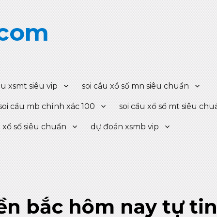
.com
ầu xsmt siêu vip
soi cầu xổ số mn siêu chuẩn
 soi cầu mb chính xác 100
soi cầu xổ số mt siêu chu
u xổ số siêu chuẩn
dự đoán xsmb vip
ền bắc hôm nay tự ti