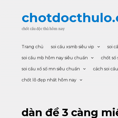
chotdocthulo
chốt cầu độc thủ hôm nay
Trang chủ
soi cầu xsmb siêu vip
soi c
soi cầu mb hôm nay siêu chuẩn
chốt số
soi cầu xổ số mn siêu chuẩn
cách soi cầ
chốt lô đẹp nhất hôm nay
dàn đề 3 càng mi