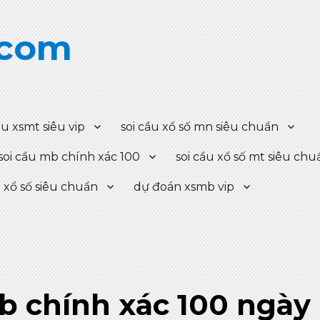
.com
ầu xsmt siêu vip
soi cầu xổ số mn siêu chuẩn
 soi cầu mb chính xác 100
soi cầu xổ số mt siêu chu
u xổ số siêu chuẩn
dự đoán xsmb vip
mb chính xác 100 ngày