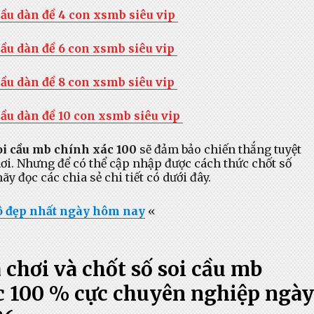
cầu dàn đề 4 con xsmb siêu vip
cầu dàn đề 6 con xsmb siêu vip
cầu dàn đề 8 con xsmb siêu vip
cầu dàn đề 10 con xsmb siêu vip
oi cầu mb chính xác 100
sẽ đảm bảo chiến thắng tuyệt
ơi. Nhưng để có thể cập nhập được cách thức chốt số
y đọc các chia sẻ chi tiết có dưới đây.
lô đẹp nhất ngày hôm nay
«
chơi và chốt số soi cầu mb
c 100 % cực chuyên nghiệp ngà