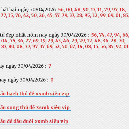
ố bất bại ngày 30/04/2026
56, 00, 48, 90, 17, 11, 79, 97, 18,
 77, 35, 76, 42, 50, 26, 45, 57, 79, 37, 28, 95, 32, 99, 69, 01, 85
t tử đẹp nhất hôm nay ngày 30/04/2026 :
56, 74, 47, 94, 66
 04, 75, 36, 27, 69, 19, 29, 43, 46, 29, 29, 12, 48, 36, 28, 70,
 87, 80, 08, 77, 97, 37, 69, 52, 50, 67, 34, 08, 15, 56, 85, 92, 01
ay ngày 30/04/2026 :
7
nay ngày 30/04/2026 :
0
cầu bạch thủ đề xsmb siêu vip
cầu song thủ đề xsmb siêu vip
cầu đề đầu đuôi xsmb siêu vip