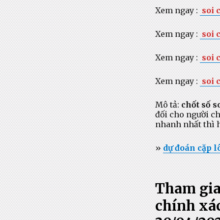
Xem ngay :
soi 
Xem ngay :
soi 
Xem ngay :
soi 
Xem ngay :
soi 
Mô tả:
chốt số s
đối cho người ch
nhanh nhất thì hã
»
dự đoán cặp 
Tham gia 
chính xá