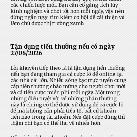
các chiến lược mới. Bạn cần cố gắng tích lũy
kinh nghiệm và chơi tốt hơn mỗi ngày, vậy nên
đừng ngần ngại tìm kiếm cơ hội để cải thiện và
làm chủ được thị trường xsmb.
Tận dụng tiền thưởng nếu có ngày
27/08/2026
Lời khuyên tiếp theo là là tận dụng tiền thưởng
nếu bạn đang tham gia cá cược lô đề online tại
các nhà cái lớn. Nhiều sòng bạc trực tuyến cung
cấp tiền thưởng chào mừng cho người chơi mới
và cả tiền cược miễn phí mỗi ngày. Một trong
những điều tuyệt vời về những phần thưởng
này là chúng có thể được sử dụng để cá cược lô
đề mà không cần phải tiêu tốt bất cứ khoản
tiền nào trong tài khoản. Nếu đặt cược đúng thì
thậm chí bạn có thể thu về nhiều hơn.