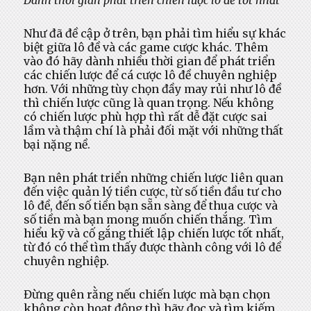
Dành thời gian phát triển chiến lược lô đề tốt nhất
Như đã đề cập ở trên, bạn phải tìm hiểu sự khác
biệt giữa lô đề và các game cược khác. Thêm
vào đó hãy dành nhiều thời gian để phát triển
các chiến lược để cá cược lô đề chuyên nghiệp
hơn. Với những tùy chọn đầy may rủi như lô đề
thì chiến lược cũng là quan trọng. Nếu không
có chiến lược phù hợp thì rất dễ đặt cược sai
lầm và thậm chí là phải đối mặt với những thất
bại nặng nề.
Bạn nên phát triển những chiến lược liên quan
đến việc quản lý tiền cược, từ số tiền đầu tư cho
lô đề, đến số tiền bạn sẵn sàng để thua cược và
số tiền mà bạn mong muốn chiến thắng. Tìm
hiểu kỹ và cố gắng thiết lập chiến lược tốt nhất,
từ đó có thể tìm thấy được thành công với lô đề
chuyên nghiệp.
Đừng quên rằng nếu chiến lược mà bạn chọn
không còn hoạt động thì hãy đọc và tìm kiếm