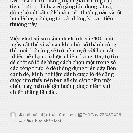
Nếu nhà cái bạn đang tham gia có cung cấp
tiền thưởng thì hãy cố gắng tận dụng tất cả,
đừng bỏ sót bất cứ khoản tiền thưởng nào và tốt
hơn là hãy sử dụng tất cả những khoản tiền
thưởng này.
Việc
chốt số soi cầu mb chính xác 100
mỗi
ngày rất thú vị và sau khi chốt số thành công
thì mọi thứ cũng sẽ trở nên tuyệt vời hơn rất
nhiều nếu bạn có được chiến thắng. Hãy tự tin
để chốt số lô đề bằng cách chọn một trong số
các công thức lô đề thông dụng trên đây. Bên
cạnh đó, kinh nghiệm đánh cược lô đề cũng
được tìm thấy nên bạn sẽ chỉ cần thêm một
chút may mắn để tận hưởng được niềm vui
chiến thắng lâu dài.
Author
Posted
chốt cầu độc thủ hôm nay
Thứ Bảy, 23/05/2026
on
Categories
- 18:54
Chưa phân loại