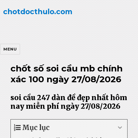
chotdocthulo.com
MENU
chốt số soi cầu mb chính
xác 100 ngày 27/08/2026
soi cầu 247 dàn đề đẹp nhất hôm
nay miễn phí ngày 27/08/2026
Mục lục