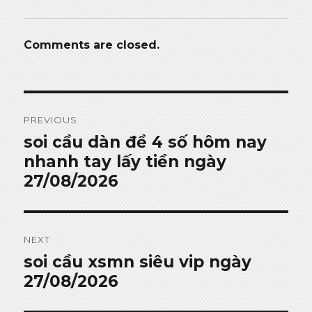
Comments are closed.
Điều
hướng
PREVIOUS
Previous
soi cầu dàn đề 4 số hôm nay
bài
post:
nhanh tay lấy tiền ngày
viết
27/08/2026
NEXT
Next
soi cầu xsmn siêu vip ngày
post:
27/08/2026