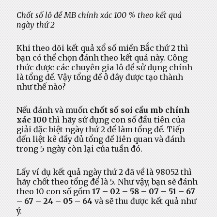
Chốt số lô đề MB chính xác 100 % theo kết quả
ngày thứ 2
Khi theo dõi kết quả xổ số miền Bắc thứ 2 thì
bạn có thể chọn đánh theo kết quả này. Công
thức được các chuyên gia lô đề sử dụng chính
là tổng đề. Vậy tổng đề ở đây được tạo thành
như thế nào?
Nếu đánh và muốn
chốt số soi cầu mb chính
xác 100
thì hãy sử dụng con số đầu tiên của
giải đặc biệt ngày thứ 2 để làm tổng đề. Tiếp
đến liệt kê đầy đủ tổng đề liên quan và đánh
trong 5 ngày còn lại của tuần đó.
Lấy ví dụ kết quả ngày thứ 2 đã về là 98052 thì
hãy chốt theo tổng để là 5. Như vậy, bạn sẽ đánh
theo 10 con số gồm
17
–
02
–
58
–
07
–
51
–
67
–
67
–
24
–
05
–
64
và sẽ thu được kết quả như
ý.