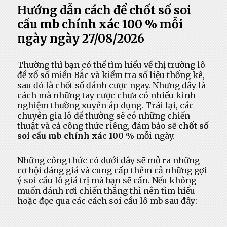
Hướng dẫn cách để chốt số soi
cầu mb chính xác 100 % mỗi
ngày ngày 27/08/2026
Thường thì bạn có thể tìm hiểu về thị trường lô
đề xổ số miền Bắc và kiểm tra số liệu thống kê,
sau đó là chốt số đánh cược ngay. Nhưng đây là
cách mà những tay cược chưa có nhiều kinh
nghiệm thường xuyên áp dụng. Trái lại, các
chuyên gia lô đề thường sẽ có những chiến
thuật và cả công thức riêng, đảm bảo sẽ
chốt số
soi cầu mb chính xác 100
% mỗi ngày.
Những công thức có dưới đây sẽ mở ra những
cơ hội đáng giá và cung cấp thêm cả những gợi
ý soi cầu lô giá trị mà bạn sẽ cần. Nếu không
muốn đánh rơi chiến thắng thì nên tìm hiểu
hoặc đọc qua các cách soi cầu lô mb sau đây: