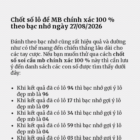
Chốt số lô đề MB chính xác 100 %
theo bạc nhớ ngày 27/08/2026
Đánh theo bạc nhớ cũng rất hiệu quả và dường
như có thể mang đến chiến thắng lâu dài cho
các tay cược. Nếu bạn muốn thử qua cách
chốt
số soi cầu mb chính xác 100
% này thì cần lưu
ý đến danh sách các con số được tìm thấy dưới
đây:
Khi kết quả đã có lô
94
thì bạc nhớ gợi ý lô
đẹp mb là
96
Khi kết quả đã có lô
17
thì bạc nhớ gợi ý lô
đẹp mb là
09
Khi kết quả đã có lô
34
thì bạc nhớ gợi ý lô
đẹp mb là
04
Khi kết quả đã có lô
59
thì bạc nhớ gợi ý lô
đẹp mb là
04
Khi kết quả đã có lô
03
thì bạc nhớ gợi ý lô