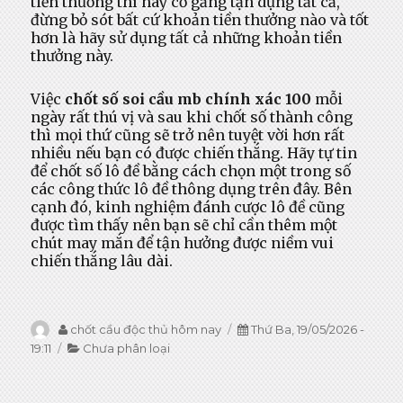
tiền thưởng thì hãy cố gắng tận dụng tất cả,
đừng bỏ sót bất cứ khoản tiền thưởng nào và tốt
hơn là hãy sử dụng tất cả những khoản tiền
thưởng này.
Việc
chốt số soi cầu mb chính xác 100
mỗi
ngày rất thú vị và sau khi chốt số thành công
thì mọi thứ cũng sẽ trở nên tuyệt vời hơn rất
nhiều nếu bạn có được chiến thắng. Hãy tự tin
để chốt số lô đề bằng cách chọn một trong số
các công thức lô đề thông dụng trên đây. Bên
cạnh đó, kinh nghiệm đánh cược lô đề cũng
được tìm thấy nên bạn sẽ chỉ cần thêm một
chút may mắn để tận hưởng được niềm vui
chiến thắng lâu dài.
Author
Posted
chốt cầu độc thủ hôm nay
Thứ Ba, 19/05/2026 -
on
Categories
19:11
Chưa phân loại