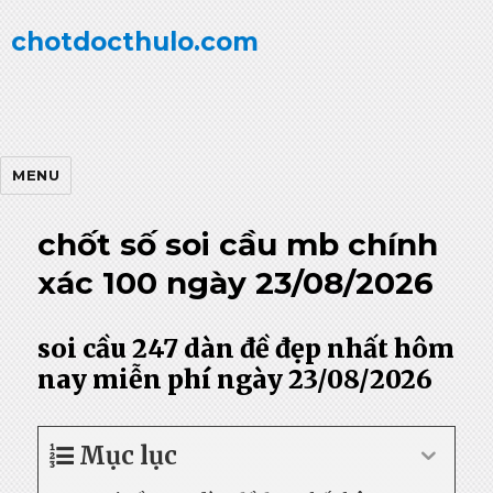
chotdocthulo.com
MENU
chốt số soi cầu mb chính
xác 100 ngày 23/08/2026
soi cầu 247 dàn đề đẹp nhất hôm
nay miễn phí ngày 23/08/2026
Mục lục