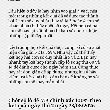
Dấu hiệu ở đây là hãy nhìn vào giải 4 và 5, nếu
một trong những kết quả đã về được tạo thành
bởi 2 con số duy nhất thay vì là 3 hoặc 4 con số
khác nhau thì hãy chốt số ngay. Kết hợp cả hai
con số này lại với nhau thì bạn sẽ cho ra được
những cặp lô đẹp nhất.
Lấy trường hợp kết quả được công bố có sự xuất
hiện của giải 5.2 là 3694. Như vậy có thể thấy
kết hợp hai con số duy nhất là 5 và 2. Bạn hãy
nhanh tay kết hợp thành cặp lô song thủ
60
và
14
để đánh cược cho ngày hôm sau. Công thức
này rất đơn giản để áp dụng, nhưng lưu ý hãy
kiểm tra kết quả thật cẩn thận để không bỏ sót
những con số may mắn nhất.
Chốt số lô đề MB chính xác 100% theo
kết quả ngày thứ 2 ngày 23/08/2026