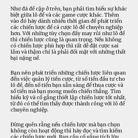
Như đã đề cập ở trên, bạn phải tìm hiểu sự khác
biệt giữa lô đề và các game cược khác. Thêm
vào đó hãy dành nhiều thời gian để phát triển
các chiến lược để cá cược lô đề chuyên nghiệp
hơn. Với những tùy chọn đầy may rủi như lô đề
thì chiến lược cũng là quan trọng. Nếu không
có chiến lược phù hợp thì rất dễ đặt cược sai
lầm và thậm chí là phải đối mặt với những thất
bại nặng nề.
Bạn nên phát triển những chiến lược liên quan
đến việc quản lý tiền cược, từ số tiền đầu tư cho
lô đề, đến số tiền bạn sẵn sàng để thua cược và
số tiền mà bạn mong muốn chiến thắng. Tìm
hiểu kỹ và cố gắng thiết lập chiến lược tốt nhất,
từ đó có thể tìm thấy được thành công với lô đề
chuyên nghiệp.
Đừng quên rằng nếu chiến lược mà bạn chọn
không còn hoạt động thì hãy đọc và tìm kiếm
các chiến lược mới. Bạn cần cố gắng tích lũy