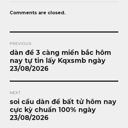
Comments are closed.
Điều
hướng
PREVIOUS
Previous
dàn đề 3 càng miền bắc hôm
bài
post:
nay tự tin lấy Kqxsmb ngày
viết
23/08/2026
NEXT
Next
soi cầu dàn đề bất tử hôm nay
post:
cực kỳ chuẩn 100% ngày
23/08/2026