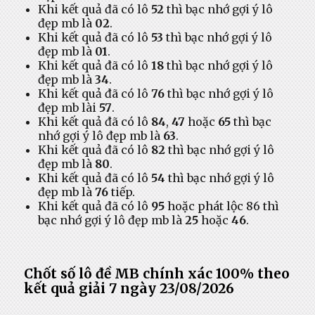
Khi kết quả đã có lô
52
thì bạc nhớ gợi ý lô
đẹp mb là
02
.
Khi kết quả đã có lô
53
thì bạc nhớ gợi ý lô
đẹp mb là
01
.
Khi kết quả đã có lô
18
thì bạc nhớ gợi ý lô
đẹp mb là
34
.
Khi kết quả đã có lô
76
thì bạc nhớ gợi ý lô
đẹp mb lài
57
.
Khi kết quả đã có lô
84
,
47
hoặc
65
thì bạc
nhớ gợi ý lô đẹp mb là
63
.
Khi kết quả đã có lô
82
thì bạc nhớ gợi ý lô
đẹp mb là
80
.
Khi kết quả đã có lô
54
thì bạc nhớ gợi ý lô
đẹp mb là
76
tiếp.
Khi kết quả đã có lô
95
hoặc phát lộc 86 thì
bạc nhớ gợi ý lô đẹp mb là
25
hoặc
46
.
Chốt số lô đề MB chính xác 100% theo
kết quả giải 7 ngày 23/08/2026