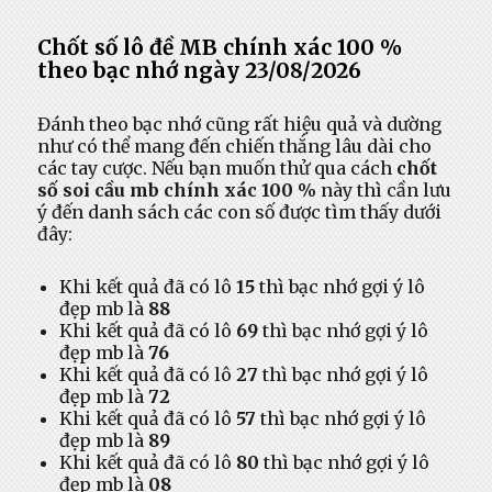
Chốt số lô đề MB chính xác 100 %
theo bạc nhớ ngày 23/08/2026
Đánh theo bạc nhớ cũng rất hiệu quả và dường
như có thể mang đến chiến thắng lâu dài cho
các tay cược. Nếu bạn muốn thử qua cách
chốt
số soi cầu mb chính xác 100
% này thì cần lưu
ý đến danh sách các con số được tìm thấy dưới
đây:
Khi kết quả đã có lô
15
thì bạc nhớ gợi ý lô
đẹp mb là
88
Khi kết quả đã có lô
69
thì bạc nhớ gợi ý lô
đẹp mb là
76
Khi kết quả đã có lô
27
thì bạc nhớ gợi ý lô
đẹp mb là
72
Khi kết quả đã có lô
57
thì bạc nhớ gợi ý lô
đẹp mb là
89
Khi kết quả đã có lô
80
thì bạc nhớ gợi ý lô
đẹp mb là
08