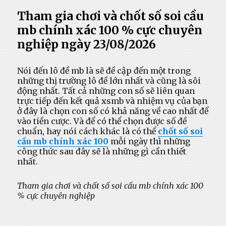
Tham gia chơi và chốt số soi cầu
mb chính xác 100 % cực chuyên
nghiệp ngày 23/08/2026
Nói đến lô đề mb là sẽ đề cập đến một trong
những thị trường lô đề lớn nhất và cũng là sôi
động nhất. Tất cả những con số sẽ liên quan
trực tiếp đến kết quả xsmb và nhiệm vụ của bạn
ở đây là chọn con số có khả năng về cao nhất để
vào tiền cược. Và để có thể chọn được số đề
chuẩn, hay nói cách khác là có thể
chốt số soi
cầu mb chính xác 100
mỗi ngày thì những
công thức sau đây sẽ là những gì cần thiết
nhất.
Tham gia chơi và chốt số soi cầu mb chính xác 100
% cực chuyên nghiệp