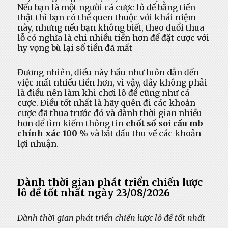
Nếu bạn là một người cá cược lô đề bằng tiền
thật thì bạn có thể quen thuộc với khái niệm
này, nhưng nếu bạn không biết, theo đuổi thua
lỗ có nghĩa là chi nhiều tiền hơn để đặt cược với
hy vọng bù lại số tiền đã mất
Đương nhiên, điều này hầu như luôn dẫn đến
việc mất nhiều tiền hơn, vì vậy, đây không phải
là điều nên làm khi chơi lô đề cũng như cá
cược. Điều tốt nhất là hãy quên đi các khoản
cược đã thua trước đó và dành thời gian nhiều
hơn để tìm kiếm thông tin
chốt số soi cầu mb
chính xác 100
% và bắt đầu thu về các khoản
lợi nhuận.
Dành thời gian phát triển chiến lược
lô đề tốt nhất ngày 23/08/2026
Dành thời gian phát triển chiến lược lô đề tốt nhất