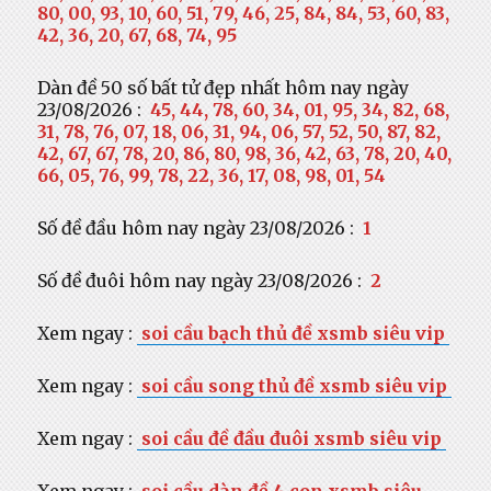
80, 00, 93, 10, 60, 51, 79, 46, 25, 84, 84, 53, 60, 83,
42, 36, 20, 67, 68, 74, 95
Dàn đề 50 số bất tử đẹp nhất hôm nay ngày
23/08/2026 :
45, 44, 78, 60, 34, 01, 95, 34, 82, 68,
31, 78, 76, 07, 18, 06, 31, 94, 06, 57, 52, 50, 87, 82,
42, 67, 67, 78, 20, 86, 80, 98, 36, 42, 63, 78, 20, 40,
66, 05, 76, 99, 78, 22, 36, 17, 08, 98, 01, 54
Số đề đầu hôm nay ngày 23/08/2026 :
1
Số đề đuôi hôm nay ngày 23/08/2026 :
2
Xem ngay :
soi cầu bạch thủ đề xsmb siêu vip
Xem ngay :
soi cầu song thủ đề xsmb siêu vip
Xem ngay :
soi cầu đề đầu đuôi xsmb siêu vip