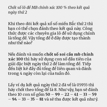
Chốt số lô đề MB chính xác 100 % theo kết quả
ngày thứ 2
Khi theo dõi kết quả xổ số miền Bắc thứ 2 thì
bạn có thể chọn đánh theo kết quả này. Công
thức được các chuyên gia lô đề sử dụng chính
là tổng đề. Vậy tổng đề ở đây được tạo thành
như thế nào?
Nếu đánh và muốn
chốt số soi cầu mb chính
xác 100
thì hãy sử dụng con số đầu tiên của
giải đặc biệt ngày thứ 2 để làm tổng đề. Tiếp
đến liệt kê đầy đủ tổng đề liên quan và đánh
trong 4 ngày còn lại của tuần đó.
Lấy ví dụ kết quả ngày thứ 2 đã về là 05955 thì
hãy chốt theo tổng để là 8. Như vậy, bạn sẽ đánh
theo 10 con số gồm
50
–
99
–
22
–
41
–
33
–
59
–
94
–
33
–
35
–
81
và sẽ thu được kết quả như ý.