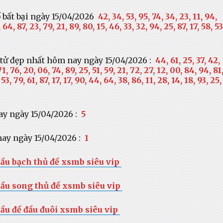
 bất bại ngày 15/04/2026
42, 34, 53, 95, 74, 34, 23, 11, 94,
 64, 87, 23, 79, 21, 89, 80, 15, 46, 33, 32, 94, 25, 87, 17, 58, 53
 tử đẹp nhất hôm nay ngày 15/04/2026 :
44, 61, 25, 37, 42,
 71, 76, 20, 06, 74, 89, 25, 51, 59, 21, 72, 27, 12, 00, 84, 94, 81
 53, 79, 61, 87, 17, 17, 90, 44, 64, 38, 86, 11, 28, 14, 18, 93, 25,
ay ngày 15/04/2026 :
5
nay ngày 15/04/2026 :
1
cầu bạch thủ đề xsmb siêu vip
cầu song thủ đề xsmb siêu vip
cầu đề đầu đuôi xsmb siêu vip