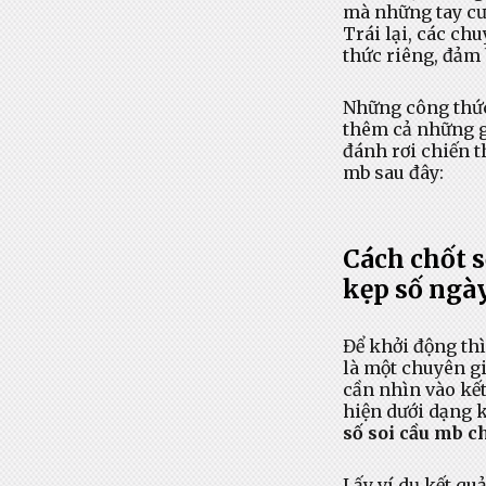
mà những tay cư
Trái lại, các ch
thức riêng, đảm
Những công thức
thêm cả những gợ
đánh rơi chiến t
mb sau đây:
Cách chốt s
kẹp số ngà
Để khởi động th
là một chuyên gi
cần nhìn vào kế
hiện dưới dạng 
số soi cầu mb c
Lấy ví dụ kết quả