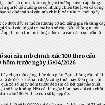
ợc chưa có nhiều kinh nghiệm thường xuyên áp dụng.
uyên gia lô đề thường sẽ có những chiến thuật và cả công
 bảo sẽ
chốt số soi cầu mb chính xác 100
% mỗi ngày.
 có dưới đây sẽ mở ra những cơ hội đáng giá và cung cấ
i ý soi cầu lô giá trị mà bạn sẽ cần. Nếu không muốn
hắng thì nên tìm hiểu hoặc đọc qua các cách soi cầu lô
ố soi cầu mb chính xác 100 theo cầu
y hôm trước ngày 15/04/2026
ì hãy chọn một công thức đơn giản. Bạn không cần phải
a lô đề để có thể nắm được công thức này. Đơn giản chỉ
t quả xổ số ngày hôm trước để xem có kết quả nào xuất
kẹp số hay không. Nếu có thì ngày hôm nay chỉ cần
chốt
hính xác 100
% theo con số bị kẹp đó.
 giải 3 đã về là 00922 thì ở đây bạn sẽ thấy con lô
73
nằ