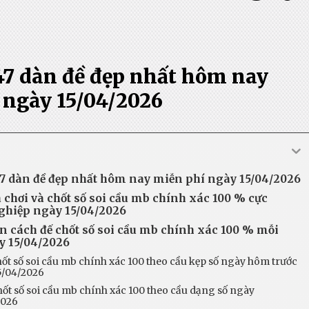
247 dàn đề đẹp nhất hôm nay
 ngày 15/04/2026
47 dàn đề đẹp nhất hôm nay miễn phí ngày 15/04/2026
chơi và chốt số soi cầu mb chính xác 100 % cực
ghiệp ngày 15/04/2026
 cách để chốt số soi cầu mb chính xác 100 % mỗi
y 15/04/2026
ốt số soi cầu mb chính xác 100 theo cầu kẹp số ngày hôm trước
5/04/2026
ốt số soi cầu mb chính xác 100 theo cầu dạng số ngày
2026