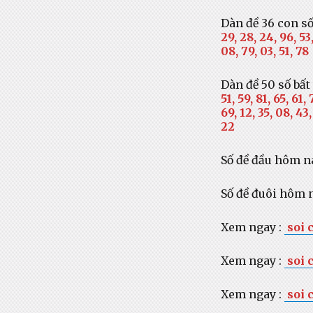
Dàn đề 36 con số
29, 28, 24, 96, 53,
08, 79, 03, 51, 78
Dàn đề 50 số bất
51, 59, 81, 65, 61,
69, 12, 35, 08, 43,
22
Số đề đầu hôm n
Số đề đuôi hôm 
Xem ngay :
soi 
Xem ngay :
soi 
Xem ngay :
soi 