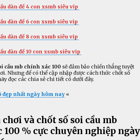
cầu dàn đề 4 con xsmb siêu vip
cầu dàn đề 6 con xsmb siêu vip
cầu dàn đề 8 con xsmb siêu vip
cầu dàn đề 10 con xsmb siêu vip
oi cầu mb chính xác 100
sẽ đảm bảo chiến thắng tuyệt
ơi. Nhưng để có thể cập nhập được cách thức chốt số
y đọc các chia sẻ chi tiết có dưới đây.
lô đẹp nhất ngày hôm nay
«
chơi và chốt số soi cầu mb
c 100 % cực chuyên nghiệp ngà