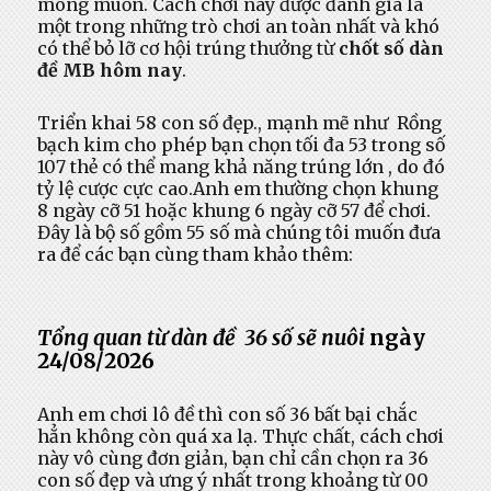
mong muốn. Cách chơi này được đánh giá là
một trong những trò chơi an toàn nhất và khó
có thể bỏ lỡ cơ hội trúng thưởng từ
chốt số dàn
đề MB hôm nay
.
Triển khai 58 con số đẹp., mạnh mẽ như Rồng
bạch kim cho phép bạn chọn tối đa 53 trong số
107 thẻ có thể mang khả năng trúng lớn , do đó
tỷ lệ cược cực cao.Anh em thường chọn khung
8 ngày cỡ 51 hoặc khung 6 ngày cỡ 57 để chơi.
Đây là bộ số gồm 55 số mà chúng tôi muốn đưa
ra để các bạn cùng tham khảo thêm:
Tổng quan từ dàn đề 36 số sẽ nuôi
ngày
24/08/2026
Anh em chơi lô đề thì con số 36 bất bại chắc
hẳn không còn quá xa lạ. Thực chất, cách chơi
này vô cùng đơn giản, bạn chỉ cần chọn ra 36
con số đẹp và ưng ý nhất trong khoảng từ 00