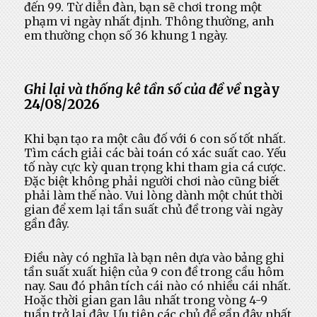
đến 99. Từ diễn đàn, bạn sẽ chơi trong một
phạm vi ngày nhất định. Thông thường, anh
em thường chọn số 36 khung 1 ngày.
Ghi lại và thống kê tần số của đề về
ngày
24/08/2026
Khi bạn tạo ra một câu đố với 6 con số tốt nhất.
Tìm cách giải các bài toán có xác suất cao. Yếu
tố này cực kỳ quan trọng khi tham gia cá cược.
Đặc biệt không phải người chơi nào cũng biết
phải làm thế nào. Vui lòng dành một chút thời
gian để xem lại tần suất chủ đề trong vài ngày
gần đây.
Điều này có nghĩa là bạn nên dựa vào bảng ghi
tần suất xuất hiện của 9 con đề trong cầu hôm
nay. Sau đó phân tích cái nào có nhiều cái nhất.
Hoặc thời gian gan lâu nhất trong vòng 4-9
tuần trở lại đây. Ưu tiên các chủ đề gần đây nhất