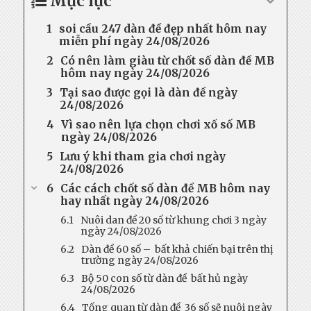
Mục lục
soi cầu 247 dàn đề đẹp nhất hôm nay
miễn phí ngày 24/08/2026
Có nên làm giàu từ chốt số dàn đề MB
hôm nay ngày 24/08/2026
Tại sao được gọi là dàn đề ngày
24/08/2026
Vì sao nên lựa chọn chơi xổ số MB
ngày 24/08/2026
Lưu ý khi tham gia chơi ngày
24/08/2026
Các cách chốt số dàn đề MB hôm nay
hay nhất ngày 24/08/2026
Nuôi dan đề 20 số từ khung chơi 3 ngày
ngày 24/08/2026
Dàn đề 60 số – bất khả chiến bại trên thị
trường ngày 24/08/2026
Bộ 50 con số từ dàn đề bất hủ ngày
24/08/2026
Tổng quan từ dàn đề 36 số sẽ nuôi ngày