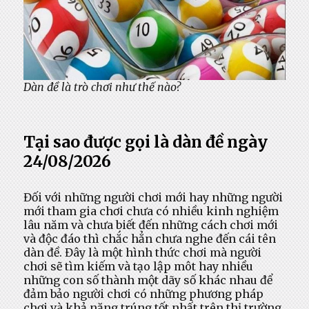
Dàn đề là trò chơi như thế nào?
Tại sao được gọi là dàn đề ngày
24/08/2026
Đối với những người chơi mới hay những người
mới tham gia chơi chưa có nhiều kinh nghiệm
lâu năm và chưa biết đến những cách chơi mới
và độc đáo thì chắc hẳn chưa nghe đến cái tên
dàn đề. Đây là một hình thức chơi mà người
chơi sẽ tìm kiếm và tạo lập môt hay nhiều
những con số thành một dãy số khác nhau để
đảm bảo người chơi có những phương pháp
chơi và khả năng trúng tốt nhất trên thị trường