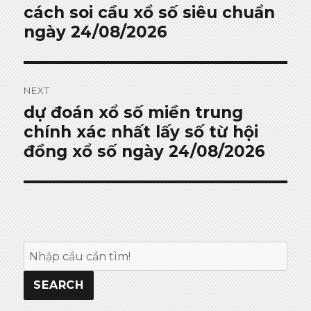
Previous
cách soi cầu xổ số siêu chuẩn
bài
post:
ngày 24/08/2026
viết
NEXT
Next
dự đoán xổ số miền trung
post:
chính xác nhất lấy số từ hội
đồng xổ số ngày 24/08/2026
SEARCH