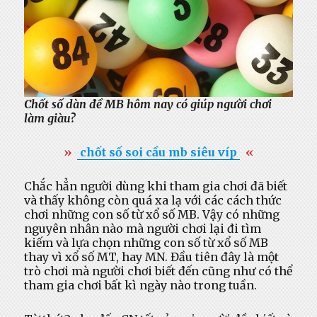
Chốt số dàn đề MB hôm nay có giúp người chơi
làm giàu?
»
chốt số soi cầu mb siêu víp
«
Chắc hẳn người dùng khi tham gia chơi đã biết
và thấy không còn quá xa lạ với các cách thức
chơi những con số từ xổ số MB. Vậy có những
nguyên nhân nào mà người chơi lại đi tìm
kiếm và lựa chọn những con số từ xổ số MB
thay vì xổ số MT, hay MN. Đầu tiên đây là một
trò chơi mà người chơi biết đến cũng như có thể
tham gia chơi bất kì ngày nào trong tuần.