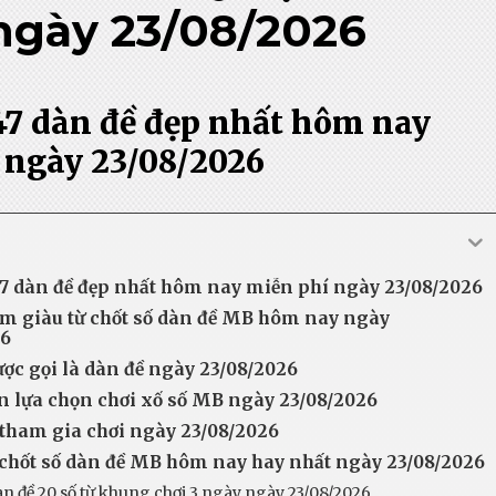
ngày 23/08/2026
247 dàn đề đẹp nhất hôm nay
 ngày 23/08/2026
47 dàn đề đẹp nhất hôm nay miễn phí ngày 23/08/2026
àm giàu từ chốt số dàn đề MB hôm nay ngày
26
ược gọi là dàn đề ngày 23/08/2026
n lựa chọn chơi xổ số MB ngày 23/08/2026
 tham gia chơi ngày 23/08/2026
 chốt số dàn đề MB hôm nay hay nhất ngày 23/08/2026
an đề 20 số từ khung chơi 3 ngày ngày 23/08/2026