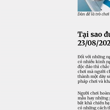
Dàn đề là trò chơ
Tại sao đ
23/08/20
Đối với những n
có nhiều kinh n
độc đáo thì chắc
chơi mà người c
thành một dãy s
pháp chơi và khả
Người chơi hoàn 
mẫu hay những p
bất khả chiến bạ
có những cách t