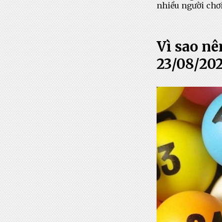
nhiều người chơ
Vì sao nê
23/08/20