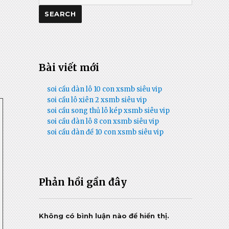
SEARCH
Bài viết mới
soi cầu dàn lô 10 con xsmb siêu vip
soi cầu lô xiên 2 xsmb siêu vip
soi cầu song thủ lô kép xsmb siêu vip
soi cầu dàn lô 8 con xsmb siêu vip
soi cầu dàn đề 10 con xsmb siêu vip
Phản hồi gần đây
Không có bình luận nào để hiển thị.