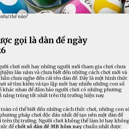
i như thế nào?
ược gọi là dàn đề ngày
26
gười chơi mới hay những người mới tham gia chơi chưa
ghiệm lâu năm và chưa biết đến những cách chơi mới và
 hẳn chưa nghe đến cái tên dàn đề. Đây là một hình thức
hơi sẽ tìm kiếm và tạo lập môt hay nhiều những con số
ố khác nhau để đảm bảo người chơi có những phương
 năng trúng tốt nhất trên thị trường hiện nay.
toàn có thể biết đến những cách thức chơi, những con s
hương pháp chơi độc đáo nhất để tạo nên một dàn đề
i trên thị trường. Người chơi không thể làm lơ hay khôn
hức để
chốt số dàn đề MB hôm nay
chuẩn nhất được