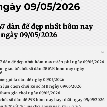
ngày 09/05/2026
247 dàn đề đẹp nhất hôm nay
 ngày 09/05/2026
47 dàn đề đẹp nhất hôm nay miễn phí ngày 09/05/2026
àm giàu từ chốt số dàn đề MB hôm nay ngày
26
ược gọi là dàn đề ngày 09/05/2026
n lựa chọn chơi xổ số MB ngày 09/05/2026
 tham gia chơi ngày 09/05/2026
 chốt số dàn đề MB hôm nay hay nhất ngày 09/05/2026
an đề 20 số từ khung chơi 3 ngày ngày 09/05/2026