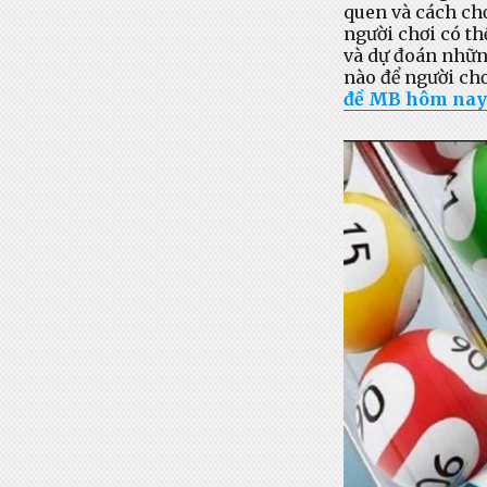
quen và cách chơi
người chơi có t
và dự đoán những
nào để người ch
đề MB hôm na