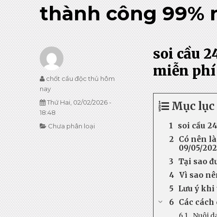
thành công 99% 
soi cầu 
miễn phí
Author
chốt cầu độc thủ hôm
nay
Posted
Thứ Hai, 02/02/2026 -
Mục lục
on
18:48
soi cầu 2
Categories
Chưa phân loại
Có nên l
09/05/20
Tại sao đ
Vì sao nê
Lưu ý khi
Các cách
Nuôi d