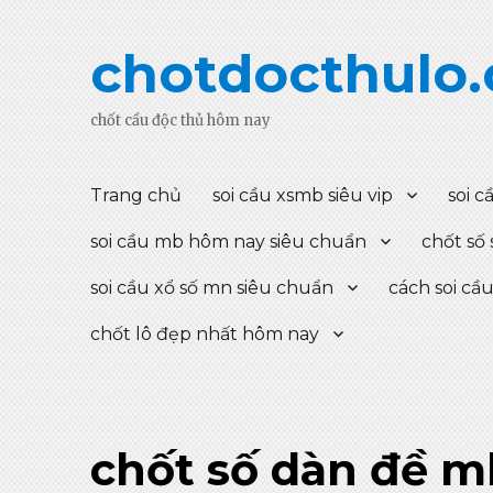
chotdocthulo
chốt cầu độc thủ hôm nay
Trang chủ
soi cầu xsmb siêu vip
soi c
soi cầu mb hôm nay siêu chuẩn
chốt số
soi cầu xổ số mn siêu chuẩn
cách soi cầ
chốt lô đẹp nhất hôm nay
chốt số dàn đề m