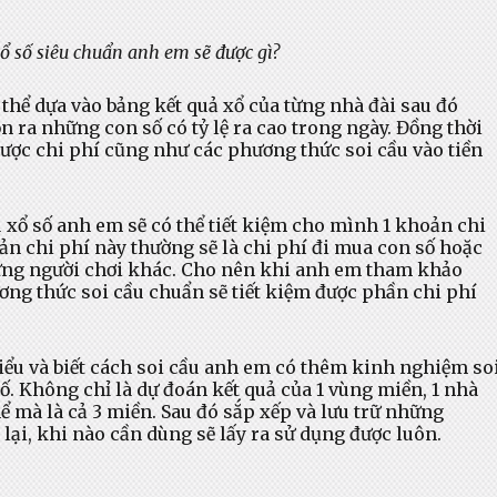
xổ số siêu chuẩn anh em sẽ được gì?
 thể dựa vào bảng kết quả xổ của từng nhà đài sau đó
n ra những con số có tỷ lệ ra cao trong ngày. Đồng thời
ược chi phí cũng như các phương thức soi cầu vào tiền
u xổ số anh em sẽ có thể tiết kiệm cho mình 1 khoản chi
ản chi phí này thường sẽ là chi phí đi mua con số hoặc
hững người chơi khác. Cho nên khi anh em tham khảo
ng thức soi cầu chuẩn sẽ tiết kiệm được phần chi phí
iểu và biết cách soi cầu anh em có thêm kinh nghiệm so
ố. Không chỉ là dự đoán kết quả của 1 vùng miền, 1 nhà
hể mà là cả 3 miền. Sau đó sắp xếp và lưu trữ những
ại, khi nào cần dùng sẽ lấy ra sử dụng được luôn.