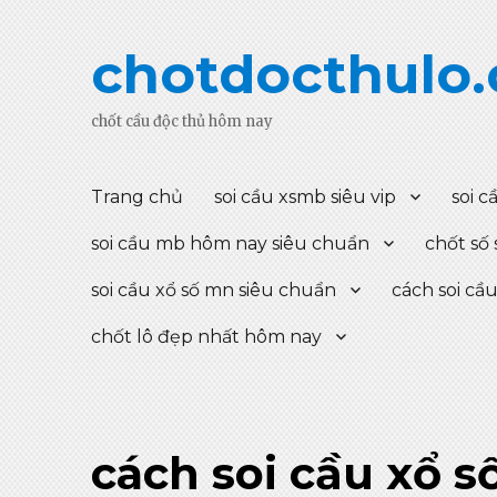
chotdocthulo
chốt cầu độc thủ hôm nay
Trang chủ
soi cầu xsmb siêu vip
soi c
soi cầu mb hôm nay siêu chuẩn
chốt số
soi cầu xổ số mn siêu chuẩn
cách soi cầ
chốt lô đẹp nhất hôm nay
cách soi cầu xổ s