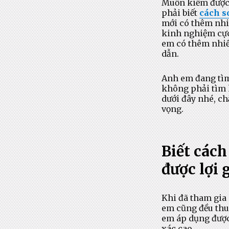
Muốn kiếm được 
phải biết
cách s
mới có thêm nhi
kinh nghiệm cực
em có thêm nhiề
dẫn.
Anh em đang tìm
không phải tìm 
dưới đây nhé, c
vọng.
Biết cách
được lợi 
Khi đã tham gia 
em cũng đều thu 
em áp dụng được
xác cao.