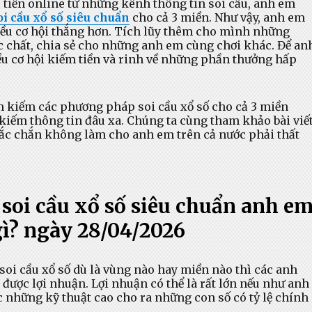
tiền online từ những kênh thông tin soi cầu, anh em
oi cầu xổ số siêu chuẩn
cho cả 3 miền. Như vậy, anh em
ều cơ hội thắng hơn. Tích lũy thêm cho mình những
 chất, chia sẻ cho những anh em cùng chơi khác. Để an
u cơ hội kiếm tiền và rinh về những phần thưởng hấp
 kiếm các phương pháp soi cầu xổ số cho cả 3 miền
kiếm thông tin đâu xa. Chúng ta cùng tham khảo bài viế
hắc chắn không làm cho anh em trên cả nước phải thất
 soi cầu xổ số siêu chuẩn anh e
gì? ngày 28/04/2026
soi cầu xổ số dù là vùng nào hay miền nào thì các anh
được lợi nhuận. Lợi nhuận có thể là rất lớn nếu như anh
 những kỹ thuật cao cho ra những con số có tỷ lệ chính