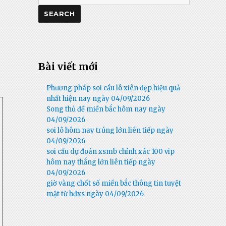
SEARCH
Bài viết mới
Phương pháp soi cầu lô xiên đẹp hiệu quả
nhất hiện nay ngày 04/09/2026
Song thủ đề miền bắc hôm nay ngày
04/09/2026
soi lô hôm nay trúng lớn liên tiếp ngày
04/09/2026
soi cầu dự đoán xsmb chính xác 100 vip
hôm nay thắng lớn liên tiếp ngày
04/09/2026
giờ vàng chốt số miền bắc thông tin tuyệt
mật từ hđxs ngày 04/09/2026