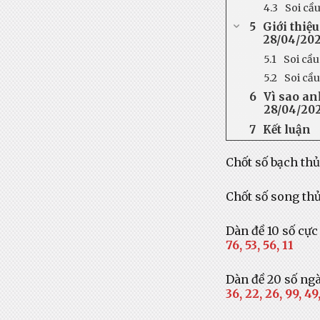
Soi cầ
Giới thiệ
28/04/20
Soi cầu
Soi cầu
Vì sao an
28/04/20
Kết luận
Chốt số bạch th
Chốt số song thủ
Dàn đề 10 số cự
76, 53, 56, 11
Dàn đề 20 số ng
36, 22, 26, 99, 49