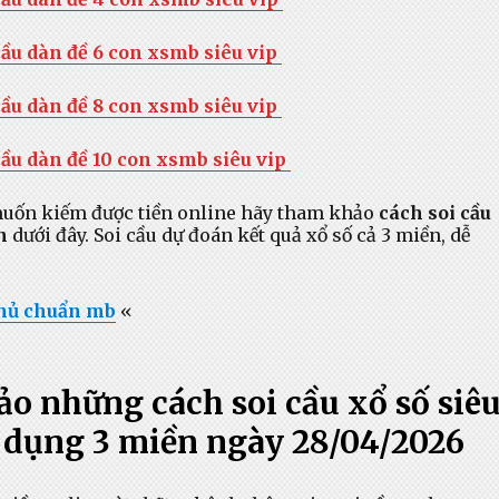
cầu dàn đề 6 con xsmb siêu vip
cầu dàn đề 8 con xsmb siêu vip
cầu dàn đề 10 con xsmb siêu vip
uốn kiếm được tiền online hãy tham khảo
cách soi cầu
ẩn
dưới đây. Soi cầu dự đoán kết quả xổ số cả 3 miền, dễ
thủ chuẩn mb
«
o những cách soi cầu xổ số siê
 dụng 3 miền ngày 28/04/2026