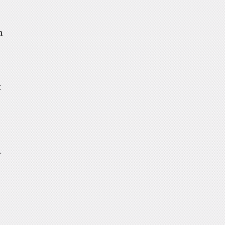
h
t
m