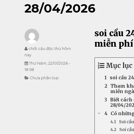
28/04/2026
soi cầu 
miễn phí
Author
chốt cầu độc thủ hôm
nay
Posted
Thứ Năm, 22/01/2026 -
Mục lục
on
18:58
soi cầu 2
Categories
Chưa phân loại
Tham khả
miền ngà
Biết cách
28/04/20
Có những 
Soi cầ
Soi cầ