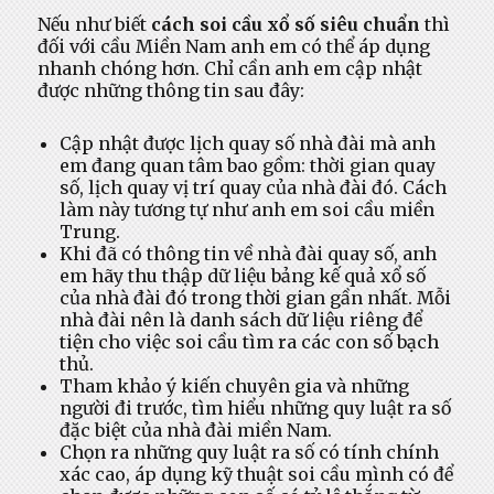
Nếu như biết
cách soi cầu xổ số siêu chuẩn
thì
đối với cầu Miền Nam anh em có thể áp dụng
nhanh chóng hơn. Chỉ cần anh em cập nhật
được những thông tin sau đây:
Cập nhật được lịch quay số nhà đài mà anh
em đang quan tâm bao gồm: thời gian quay
số, lịch quay vị trí quay của nhà đài đó. Cách
làm này tương tự như anh em soi cầu miền
Trung.
Khi đã có thông tin về nhà đài quay số, anh
em hãy thu thập dữ liệu bảng kế quả xổ số
của nhà đài đó trong thời gian gần nhất. Mỗi
nhà đài nên là danh sách dữ liệu riêng để
tiện cho việc soi cầu tìm ra các con số bạch
thủ.
Tham khảo ý kiến chuyên gia và những
người đi trước, tìm hiểu những quy luật ra số
đặc biệt của nhà đài miền Nam.
Chọn ra những quy luật ra số có tính chính
xác cao, áp dụng kỹ thuật soi cầu mình có để