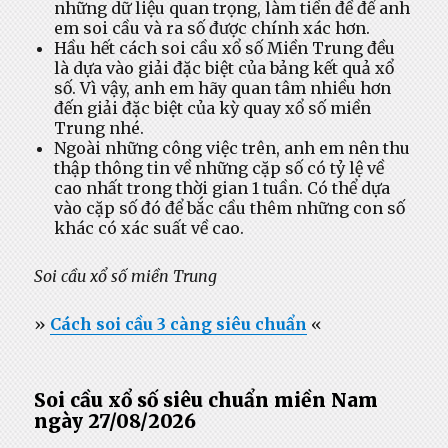
những dữ liệu quan trọng, làm tiền đề để anh
em soi cầu và ra số được chính xác hơn.
Hầu hết cách soi cầu xổ số Miền Trung đều
là dựa vào giải đặc biệt của bảng kết quả xổ
số. Vì vậy, anh em hãy quan tâm nhiều hơn
đến giải đặc biệt của kỳ quay xổ số miền
Trung nhé.
Ngoài những công việc trên, anh em nên thu
thập thông tin về những cặp số có tỷ lệ về
cao nhất trong thời gian 1 tuần. Có thể dựa
vào cặp số đó để bắc cầu thêm những con số
khác có xác suất về cao.
Soi cầu xổ số miền Trung
»
Cách soi cầu 3 càng siêu chuẩn
«
Soi cầu xổ số siêu chuẩn miền Nam
ngày 27/08/2026