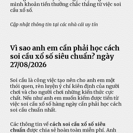
mình khoản tiền thưởng chắc thắng từ việc soi
cầu xổ số.
Cập nhật thông tin tại các nhà cái uy tín
Vì sao anh em cần phải học cách
soi cầu xổ số siêu chuẩn? ngày
27/08/2026
Soi cầu là công việc tạo nên cho anh em một
thói quen, rèn luyện ý chí kiên định của người
chơi và cho người chơi những kiến thức cực
chất. Nếu như anh em muốn kiếm được tiền từ
việc soi cầu xổ số hàng ngày cần phải học cách
soi cầu chuẩn nhất.
Các thông tin về
cách soi cầu xổ số siêu
chuẩn
được chia sẻ hoàn toàn miễn phí. Anh