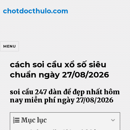
chotdocthulo.com
MENU
cách soi cầu xổ số siêu
chuẩn ngày 27/08/2026
soi cầu 247 dàn đề đẹp nhất hôm
nay miễn phí ngày 27/08/2026
Mục lục