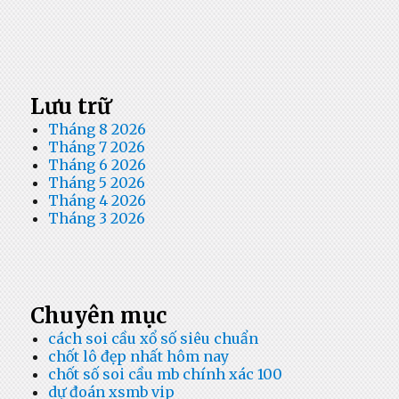
Lưu trữ
Tháng 8 2026
Tháng 7 2026
Tháng 6 2026
Tháng 5 2026
Tháng 4 2026
Tháng 3 2026
Chuyên mục
cách soi cầu xổ số siêu chuẩn
chốt lô đẹp nhất hôm nay
chốt số soi cầu mb chính xác 100
dự đoán xsmb vip