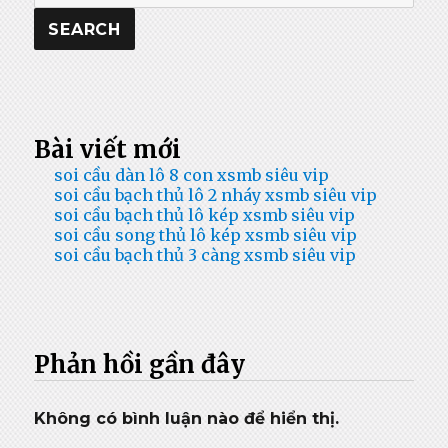
SEARCH
Bài viết mới
soi cầu dàn lô 8 con xsmb siêu vip
soi cầu bạch thủ lô 2 nháy xsmb siêu vip
soi cầu bạch thủ lô kép xsmb siêu vip
soi cầu song thủ lô kép xsmb siêu vip
soi cầu bạch thủ 3 càng xsmb siêu vip
Phản hồi gần đây
Không có bình luận nào để hiển thị.