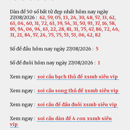
Dàn đề 50 số bất tử đẹp nhất hôm nay ngày
27/08/2026 :
62, 59, 05, 13, 24, 30, 48, 57, 33, 62,
63, 04, 60, 31, 72, 63, 39, 54, 31, 50, 93, 37, 16, 58,
85, 94, 06, 94, 63, 22, 28, 81, 31, 75, 47, 86, 72, 46,
31, 21, 84, 57, 24, 75, 75, 53, 53, 06, 42, 82
Số đề đầu hôm nay ngày 27/08/2026 :
5
Số đề đuôi hôm nay ngày 27/08/2026 :
1
Xem ngay :
soi cầu bạch thủ đề xsmb siêu vip
Xem ngay :
soi cầu song thủ đề xsmb siêu vip
Xem ngay :
soi cầu đề đầu đuôi xsmb siêu vip
Xem ngay :
soi cầu dàn đề 4 con xsmb siêu
vip