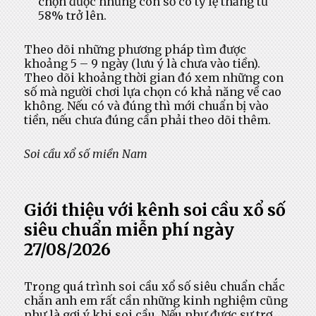
chọn được những con số có tỷ lệ thắng từ
58% trở lên.
Theo dõi những phương pháp tìm được
khoảng 5 – 9 ngày (lưu ý là chưa vào tiền).
Theo dõi khoảng thời gian đó xem những con
số mà người chơi lựa chọn có khả năng về cao
không. Nếu có và đúng thì mới chuẩn bị vào
tiền, nếu chưa đúng cần phải theo dõi thêm.
Soi cầu xổ số miền Nam
Giới thiệu với kênh soi cầu xổ số
siêu chuẩn miễn phí ngày
27/08/2026
Trong quá trình soi cầu xổ số siêu chuẩn chắc
chắn anh em rất cần những kinh nghiệm cũng
như là gợi ý khi soi cầu. Nếu như được sự trợ