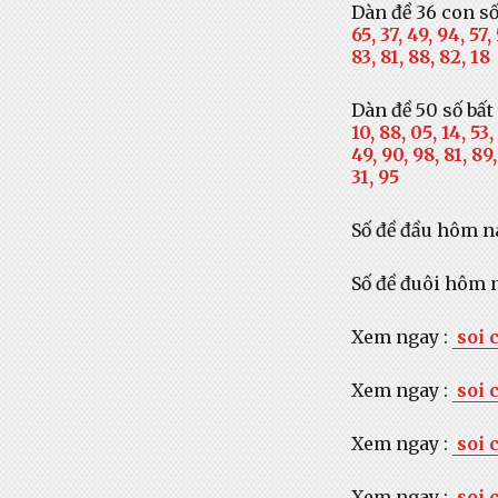
Dàn đề 36 con số
65, 37, 49, 94, 57,
83, 81, 88, 82, 18
Dàn đề 50 số bất
10, 88, 05, 14, 53,
49, 90, 98, 81, 89
31, 95
Số đề đầu hôm n
Số đề đuôi hôm 
Xem ngay :
soi 
Xem ngay :
soi 
Xem ngay :
soi 
Xem ngay :
soi 