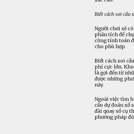
Biết cách soi cầu 
Người chơi sẽ có
phân tích để chọ
cũng tính toán đ
cho phù hợp.
Biết cách soi cầ
phí cực lớn. Kho
là gợi đến từ n
được những phươ
này.
Ngoài việc tìm h
cầu dự đoán xổ s
đài quay số cụ t
phương pháp đó l