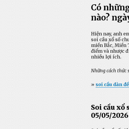
Có những 
nào? ngà
Hiện nay, anh e
soi cầu xổ số ch
miền Bắc, Miền 
điểm và nhược đ
nhiều lợi ích.
Những cách thức s
»
soi cầu dàn đ
Soi cầu xổ
05/05/2026