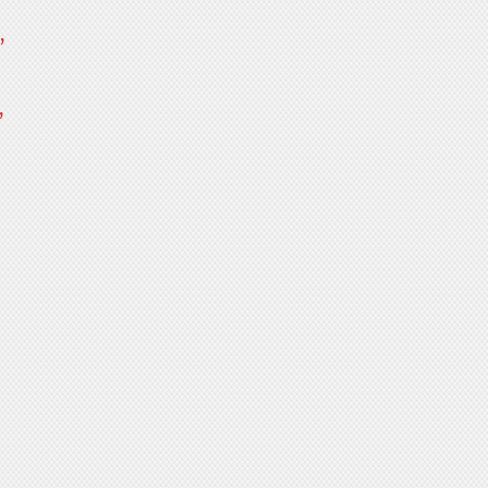
,
,
,