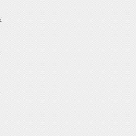
h
t
m