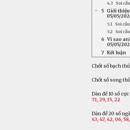
Soi cầ
Giới thiệ
05/05/202
Soi cầu
Soi cầu
Vì sao an
05/05/20
Kết luận
Chốt số bạch th
Chốt số song thủ
Dàn đề 10 số cự
71, 29, 15, 22
Dàn đề 20 số ng
43, 47, 42, 06, 58