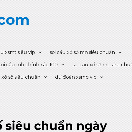
.com
ầu xsmt siêu vip
soi cầu xổ số mn siêu chuẩn
 soi cầu mb chính xác 100
soi cầu xổ số mt siêu chu
u xổ số siêu chuẩn
dự đoán xsmb vip
ố siêu chuẩn ngày