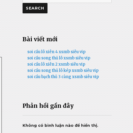
SEARCH
Bài viết mới
soi cầu lô xiên 4 xsmb siêu vip
soi cầu song thủ lô xsmb siêu vip
soi cầu lô xiên 2 xsmb siêu vip
soi cầu song thủ lô kép xsmb siêu vip
soi cầu bạch thủ 3 càng xsmb siêu vip
Phản hồi gần đây
Không có bình luận nào để hiển thị.