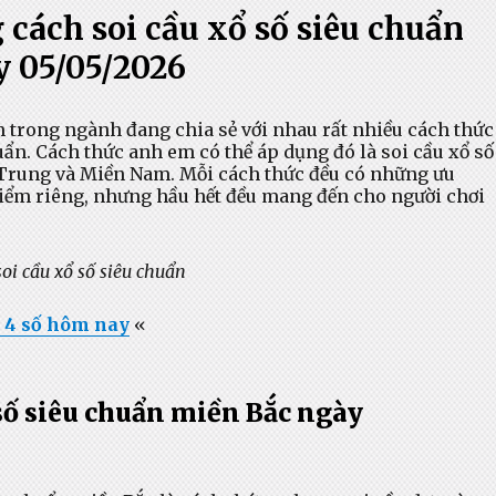
cách soi cầu xổ số siêu chuẩn
y 05/05/2026
m trong ngành đang chia sẻ với nhau rất nhiều cách thức
uẩn. Cách thức anh em có thể áp dụng đó là soi cầu xổ số
Trung và Miền Nam. Mỗi cách thức đều có những ưu
iểm riêng, nhưng hầu hết đều mang đến cho người chơi
oi cầu xổ số siêu chuẩn
ề 4 số hôm nay
«
 số siêu chuẩn miền Bắc ngày