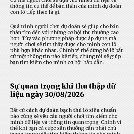
Cụ thể người chơi sẽ dựa vào nhiều dữ liệu và
thông tin cụ thể để bản thân của mình dự đoán
con lô tiếp theo là gì.
Quá trình người chơi dự đoán sẽ giúp cho bản
thân tìm đến với những cơ hội thu thưởng cao
hơn. Tùy vào phương pháp được áp dụng mà
người chơi sẽ tìm thấy được cho mình con lô
phù hợp khác nhau. Chính vì thế đừng bỏ lỡ bất
cứ một thông tin nào kế tiếp, chúng tôi sẽ giúp
bạn tìm kiếm cho mình cơ hội hấp dẫn.
Sự quan trọng khi thu thập dữ
liệu ngày 30/08/2026
Bất cứ
cách dự đoán bạch thủ lô siêu chuẩn
nào cũng sẽ yêu cầu người chơi tìm kiếm cho
mình dữ liệu và thông tin quan trọng. Chính vì
thế khi bạn cá cược săn thưởng cẩn phải chú