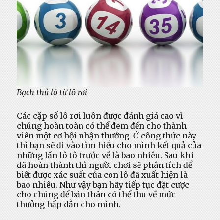
Bạch thủ lô từ lô rơi
Các cặp số lô rơi luôn được đánh giá cao vì
chúng hoàn toàn có thể đem đến cho thành
viên một cơ hội nhận thưởng. Ở công thức này
thì bạn sẽ đi vào tìm hiểu cho mình kết quả của
những lần lô tô trước về là bao nhiêu. Sau khi
đã hoàn thành thì người chơi sẽ phân tích để
biết được xác suất của con lô đã xuất hiện là
bao nhiêu. Như vậy bạn hãy tiếp tục đặt cược
cho chúng để bản thân có thể thu về mức
thưởng hấp dẫn cho mình.