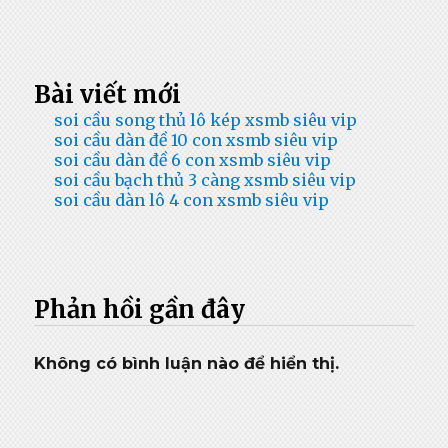
Bài viết mới
soi cầu song thủ lô kép xsmb siêu vip
soi cầu dàn đề 10 con xsmb siêu vip
soi cầu dàn đề 6 con xsmb siêu vip
soi cầu bạch thủ 3 càng xsmb siêu vip
soi cầu dàn lô 4 con xsmb siêu vip
Phản hồi gần đây
Không có bình luận nào để hiển thị.