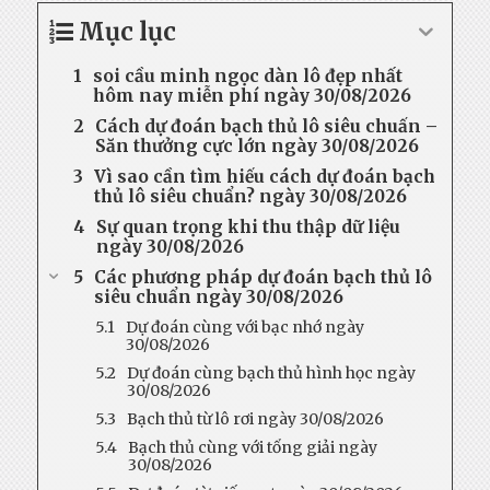
Mục lục
soi cầu minh ngọc dàn lô đẹp nhất
hôm nay miễn phí ngày 30/08/2026
Cách dự đoán bạch thủ lô siêu chuẩn –
Săn thưởng cực lớn ngày 30/08/2026
Vì sao cần tìm hiểu cách dự đoán bạch
thủ lô siêu chuẩn? ngày 30/08/2026
Sự quan trọng khi thu thập dữ liệu
ngày 30/08/2026
Các phương pháp dự đoán bạch thủ lô
siêu chuẩn ngày 30/08/2026
Dự đoán cùng với bạc nhớ ngày
30/08/2026
Dự đoán cùng bạch thủ hình học ngày
30/08/2026
Bạch thủ từ lô rơi ngày 30/08/2026
Bạch thủ cùng với tổng giải ngày
30/08/2026