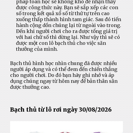
pháp toán học sẽ không khó để nhận thấy
được công thức này. Bạn sẽ sắp xếp các con
số trong kết quả xổ số từ thứ tự trên cao
xuống thấp thành hình tam giác. Sau đó tiến
hành cộng dồn chúng lại từ ngoài vào trong.
Đến khi người chơi cho ra được tổng giá trị
với hai chữ số thì dừng lại. Như vậy thì sẽ có
được một con lô bạch thủ cho việc săn
thưởng của mình.
Bạch thủ hình học nhìn chung đã được nhiều
người áp dụng và có thể đem đến chiến thắng
cho người chơi. Do đó bạn hãy ghi nhớ và áp
dụng chúng ngay từ hôm nay để bản thân săn
được thưởng cao.
Bạch thủ từ lô rơi ngày 30/08/2026