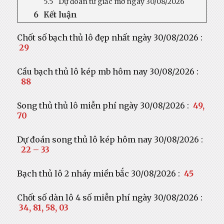
Dự đoán từ giấc mơ ngày 30/08/2026
Kết luận
Chốt số bạch thủ lô đẹp nhất ngày 30/08/2026 :
29
Cầu bạch thủ lô kép mb hôm nay 30/08/2026 :
88
Song thủ thủ lô miễn phí ngày 30/08/2026 :
49,
70
Dự đoán song thủ lô kép hôm nay 30/08/2026 :
22 – 33
Bạch thủ lô 2 nháy miền bắc 30/08/2026 :
45
Chốt số dàn lô 4 số miễn phí ngày 30/08/2026 :
34, 81, 58, 03