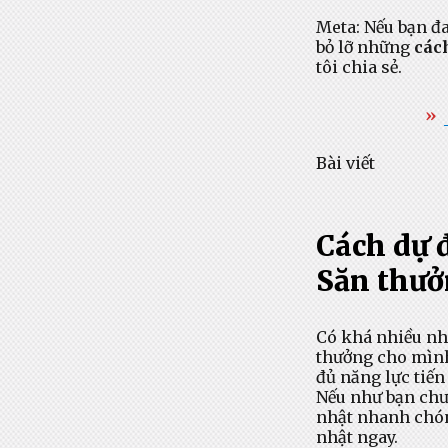
Meta: Nếu bạn đ
bỏ lỡ những
cách
tôi chia sẻ.
»
Bài viết
Cách dự 
Săn thưở
Có khá nhiều nh
thưởng cho mình
đủ năng lực tiến
Nếu như bạn chưa
nhật nhanh chó
nhật ngay.