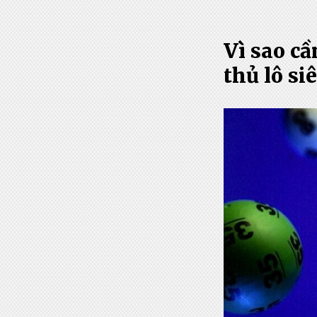
Vì sao c
thủ lô s