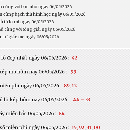
n cùng với bạc nhớ ngày 06/05/2026
n cùng bạch thủ hình học ngày 06/05/2026
ủ từ lô rơi ngày 06/05/2026
hủ cùng với tổng giải ngày 06/05/2026
n từ giấc mơ ngày 06/05/2026
 lô đẹp nhất ngày 06/05/2026 :
42
 kép mb hôm nay 06/05/2026 :
99
 miễn phí ngày 06/05/2026 :
89, 12
ủ lô kép hôm nay 06/05/2026 :
44 – 33
háy miền bắc 06/05/2026 :
84
 số miễn phí ngày 06/05/2026 :
15, 92, 31, 00