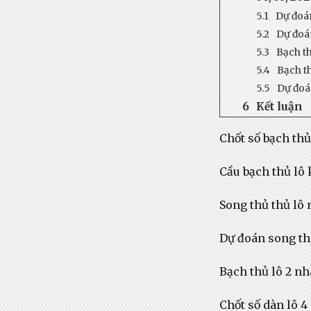
Dự đoá
Dự đoá
Bạch th
Bạch t
Dự đoá
Kết luận
Chốt số bạch thủ
Cầu bạch thủ lô
Song thủ thủ lô
Dự đoán song th
Bạch thủ lô 2 n
Chốt số dàn lô 4