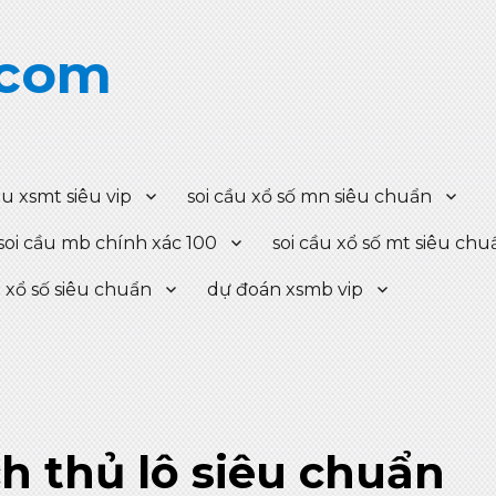
.com
ầu xsmt siêu vip
soi cầu xổ số mn siêu chuẩn
 soi cầu mb chính xác 100
soi cầu xổ số mt siêu chu
u xổ số siêu chuẩn
dự đoán xsmb vip
h thủ lô siêu chuẩn