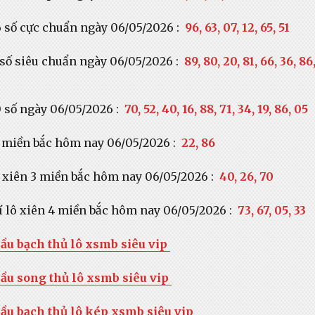
6 số cực chuẩn ngày 06/05/2026 :
96, 63, 07, 12, 65, 51
 số siêu chuẩn ngày 06/05/2026 :
89, 80, 20, 81, 66, 36, 86
0 số ngày 06/05/2026 :
70, 52, 40, 16, 88, 71, 34, 19, 86, 05
2 miền bắc hôm nay 06/05/2026 :
22, 86
ô xiên 3 miền bắc hôm nay 06/05/2026 :
40, 26, 70
í lô xiên 4 miền bắc hôm nay 06/05/2026 :
73, 67, 05, 33
cầu bạch thủ lô xsmb siêu vip
cầu song thủ lô xsmb siêu vip
cầu bạch thủ lô kép xsmb siêu vip