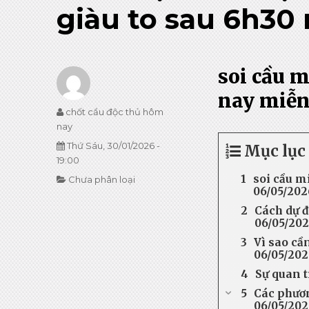
giàu to sau 6h30
soi cầu 
nay miễn
Author
chốt cầu độc thủ hôm
nay
Posted
Thứ Sáu, 30/01/2026 -
Mục lục
on
19:00
soi cầu m
Categories
Chưa phân loại
06/05/202
Cách dự đ
06/05/20
Vì sao cầ
06/05/20
Sự quan t
Các phươn
06/05/20