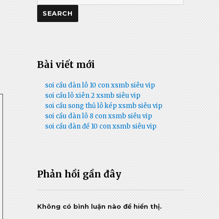
SEARCH
Bài viết mới
soi cầu dàn lô 10 con xsmb siêu vip
soi cầu lô xiên 2 xsmb siêu vip
soi cầu song thủ lô kép xsmb siêu vip
soi cầu dàn lô 8 con xsmb siêu vip
soi cầu dàn đề 10 con xsmb siêu vip
Phản hồi gần đây
Không có bình luận nào để hiển thị.