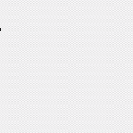
c
m
?
c