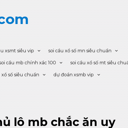
.com
ầu xsmt siêu vip
soi cầu xổ số mn siêu chuẩn
 soi cầu mb chính xác 100
soi cầu xổ số mt siêu chu
u xổ số siêu chuẩn
dự đoán xsmb vip
hủ lô mb chắc ăn uy