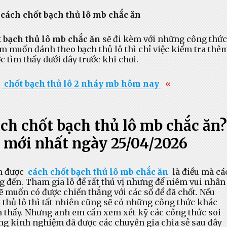
cách chốt bạch thủ lô mb chắc ăn
 bạch thủ lô mb chắc ăn
sẽ đi kèm với những công thứ
m muốn đánh theo bạch thủ lô thì chỉ việc kiểm tra thê
c tìm thấy dưới đây trước khi chơi.
chốt bạch thủ lô 2 nháy mb hôm nay
«
ch chốt bạch thủ lô mb chắc ăn
 mới nhất ngày 25/04/2026
m được
cách chốt bạch thủ lô mb chắc ăn
là điều mà cá
g đến. Tham gia lô đề rất thú vị nhưng để niêm vui nhân
ẽ muốn có được chiến thắng với các số đề đã chốt. Nếu
thủ lô thì tất nhiên cũng sẽ có những công thức khác
m thấy. Nhưng anh em cần xem xét kỹ các công thức soi
ững kinh nghiệm đã được các chuyên gia chia sẻ sau đây