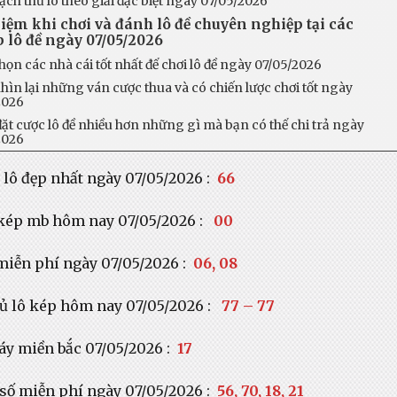
ch thủ lô theo giải đặc biệt ngày 07/05/2026
ệm khi chơi và đánh lô đề chuyên nghiệp tại các
 lô đề ngày 07/05/2026
ọn các nhà cái tốt nhất để chơi lô đề ngày 07/05/2026
hìn lại những ván cược thua và có chiến lược chơi tốt ngày
2026
ặt cược lô đề nhiều hơn những gì mà bạn có thể chi trả ngày
2026
 lô đẹp nhất ngày 07/05/2026 :
66
 kép mb hôm nay 07/05/2026 :
00
 miễn phí ngày 07/05/2026 :
06, 08
ủ lô kép hôm nay 07/05/2026 :
77 – 77
áy miền bắc 07/05/2026 :
17
 số miễn phí ngày 07/05/2026 :
56, 70, 18, 21