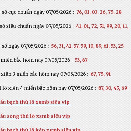
6 số cực chuẩn ngày 07/05/2026 :
76, 01, 03, 26, 75, 28
 số siêu chuẩn ngày 07/05/2026 :
41, 01, 72, 51, 99, 20, 11,
0 số ngày 07/05/2026 :
56, 31, 41, 57, 59, 10, 89, 61, 53, 25
2 miền bắc hôm nay 07/05/2026 :
53, 67
ô xiên 3 miền bắc hôm nay 07/05/2026 :
67, 75, 91
í lô xiên 4 miền bắc hôm nay 07/05/2026 :
87, 30, 45, 69
cầu bạch thủ lô xsmb siêu vip
cầu song thủ lô xsmb siêu vip
cầu bạch thủ lô kép xsmb siêu vip