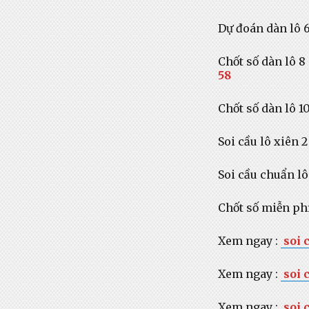
Dự đoán dàn lô 
Chốt số dàn lô 8
58
Chốt số dàn lô 1
Soi cầu lô xiên 
Soi cầu chuẩn l
Chốt số miễn ph
Xem ngay :
soi 
Xem ngay :
soi 
Xem ngay :
soi 