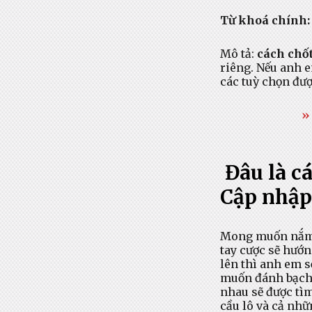
Từ khoá chính: 
Mô tả:
cách chốt
riêng. Nếu anh e
các tuỳ chọn đượ
»
Đâu là cá
Cập nhập
Mong muốn nắ
tay cược sẽ hướn
lên thì anh em s
muốn đánh bạch 
nhau sẽ được tì
cầu lô và cả nh