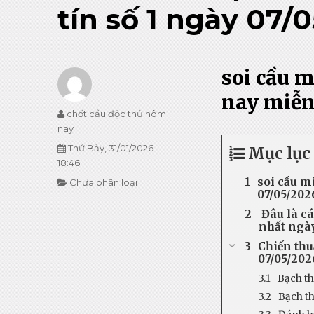
tín số 1 ngày 07/
soi cầu 
nay miễn
Author
chốt cầu độc thủ hôm
nay
Posted
Thứ Bảy, 31/01/2026 -
Mục lục
on
18:46
soi cầu m
Categories
Chưa phân loại
07/05/202
Đâu là cá
nhất ngà
Chiến thu
07/05/202
Bạch th
Bạch t