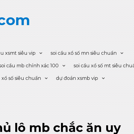
.com
ầu xsmt siêu vip
soi cầu xổ số mn siêu chuẩn
 soi cầu mb chính xác 100
soi cầu xổ số mt siêu chu
u xổ số siêu chuẩn
dự đoán xsmb vip
hủ lô mb chắc ăn uy