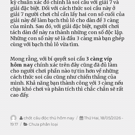
kỳ chuẩn xác đó chính là soi cầu với giải 7 và
giải đặc biệt. Đối với cách thức soi cầu này ở
giải 7 người chơi chỉ cần lấy hai con số cuối của
giải này đề làm bạch thủ lô cho dàn đề 3 càng
của mình. Sau đó, với giải đặc biệt, người chơi
tách dàn đề này ra thành những con số độc lập.
Những con số này sẽ là đầu 3 càng mà bạn ghép
cùng với bạch thủ lô vừa tìm.
Mong rằng, với bí quyết soi cầu
3 càng víp
hôm nay
chính xác trên đây cũng đã đủ làm
cho người chơi phần nào tự tin hơn về những
cách thức soi cầu cũng như chiến thắng của
mình. Khả năng bạn thành công với 3 càng nếu
chịu khó chơi và phân tích thì chắc chắn sẽ rất
cao đấy.
Author
Posted
chốt cầu độc thủ hôm nay
Thứ Hai, 18/05/2026 -
on
Categories
19:17
Chưa phân loại