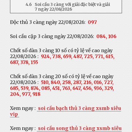
Soi cầu 3 càng với giải đặc biệt và giải
7 ngày 22/08/2026
Độc thủ 3 càng ngày 22/08/2026:
097
Soi cầu cặp 3 càng ngày 22/08/2026:
084, 106
Chốt số dàn 3 càng 10 số có tỷ lệ về cao ngày
22/08/2026 :
924, 738, 659, 487, 725, 771, 615,
687, 378, 155
Chốt số dàn 3 càng 20 số có tỷ lệ về cao ngày
22/08/2026 :
510, 840, 258, 287, 216, 016, 727,
685, 539, 874, 085, 451, 763, 647, 456, 936, 329,
204, 977, 918
Xem ngay :
soi cầu bạch thủ 3 càng xsmb siêu
vip
Xem ngay :
soi cầu song thủ 3 càng xsmb siêu