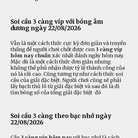
Soi cầu 3 càng víp với bóng âm
dương ngày 22/08/2026
Vẫn là một cách thức cực kỳ đơn giản và truyền
thống để người chơi chốt được con
3 càng víp
hôm nay chuẩn
xác nhất đánh ngày hôm nay.
Mặc dù là một cách thức đơn giản nhưng
không thể phủ nhận được tỷ lệ thành công của
nó là rất cao. Cũng tương tự như cách thức soi
cầu của giải đặc biệt. Người chơi cũng sẽ phải
lấy bạch thủ lô từ giải đặc biệt và sau đó là đi
tìm bóng số của tổng giải đặc biệt đó
Soi cầu 3 càng theo bạc nhớ ngày
22/08/2026
Cầu
3 càng víp hôm nay
với bạc nhớ là cách