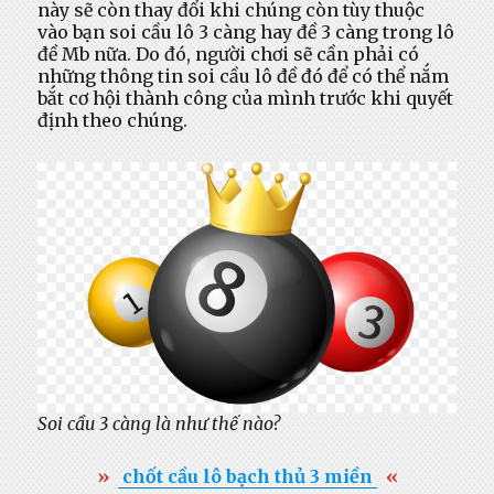
này sẽ còn thay đổi khi chúng còn tùy thuộc
vào bạn soi cầu lô 3 càng hay đề 3 càng trong lô
đề Mb nữa. Do đó, người chơi sẽ cần phải có
những thông tin soi cầu lô đề đó để có thể nắm
bắt cơ hội thành công của mình trước khi quyết
định theo chúng.
Soi cầu 3 càng là như thế nào?
»
chốt cầu lô bạch thủ 3 miền
«