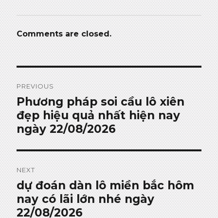
Comments are closed.
Điều
hướng
PREVIOUS
Previous
Phương pháp soi cầu lô xiên
bài
post:
đẹp hiệu quả nhất hiện nay
viết
ngày 22/08/2026
NEXT
Next
dự đoán dàn lô miền bắc hôm
post:
nay có lãi lớn nhé ngày
22/08/2026