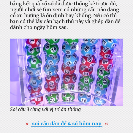
bảng kết quả xổ số đã được thống kê trươc đó,
người chơi sẽ tìm xem có những cầu nào đang
có xu hướng là ổn định hay không. Nếu có thì
bạn có thể lấy càn bạch thủ này và ghép dàn đề
đánh cho ngày hôm sau.
Soi cầu 3 càng với vị trí ăn thông
»
soi cầu dàn đề 4 số hôm nay
«