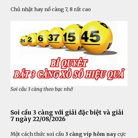
Chủ nhật hay nổ càng 7, 8 rất cao
Soi cầu 3 càng theo bạc nhớ
Soi cầu 3 càng với giải đặc biệt và giải
7 ngày 22/08/2026
Một cách thức soi cầu
3 càng víp hôm nay
cực