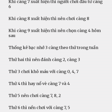
Khi càng 7 xuất hiện thì người chơi đầu tư càng
6
Khi càng 8 xuất hiện thì nên chơi càng 8
Khi càng 9 xuất hiện thì nên chọn càng 4 hôm
sau
Thống kê bạc nhớ 3 càng theo thứ trong tuần
Thứ hai thì nên đánh càng 2, càng 3
Thứ 3 chơi khô máu với càng 0, 4, 7
Thứ 4 thì hay nổ vè càng 7 và 4
Thứ 5 nên chơi càng 7, 8, 2
Thứ 6 thì nền chơi với càng 7, 5