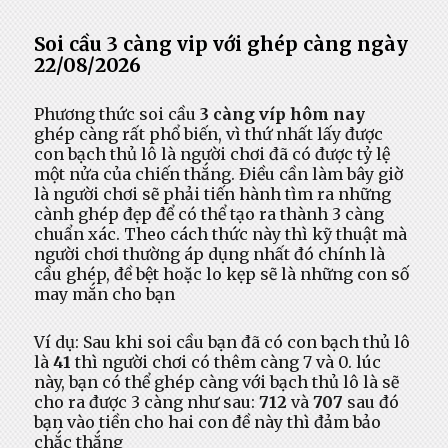
Soi cầu 3 càng vip với ghép càng ngày
22/08/2026
Phương thức soi cầu
3 càng víp hôm nay
ghép càng rất phổ biến, vì thứ nhất lấy được
con bạch thủ lô là người chơi đã có được tỷ lệ
một nửa của chiến thắng. Điều cần làm bây giờ
là người chơi sẽ phải tiến hành tìm ra những
cành ghép đẹp để có thể tạo ra thành 3 càng
chuẩn xác. Theo cách thức này thì kỹ thuật mà
người chơi thường áp dụng nhất đó chính là
cầu ghép, đề bệt hoặc lo kẹp sẽ là những con số
may mắn cho bạn
Ví dụ: Sau khi soi cầu bạn đã có con bạch thủ lô
là
41
thì người chơi có thêm càng 7 và 0. lúc
này, bạn có thể ghép càng với bạch thủ lô là sẽ
cho ra được 3 càng như sau:
712
và
707
sau đó
bạn vào tiền cho hai con đề này thì đảm bảo
chắc thắng